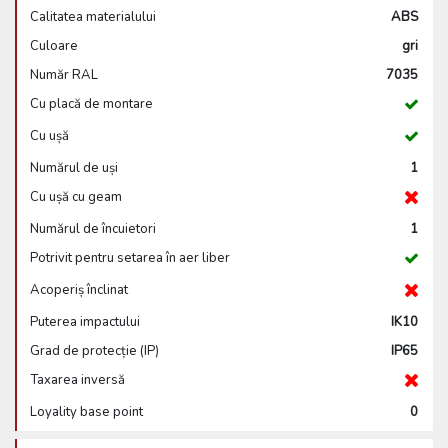
Calitatea materialului
ABS
Culoare
gri
Număr RAL
7035
Cu placă de montare
Cu ușă
Numărul de uși
1
Cu ușă cu geam
Numărul de încuietori
1
Potrivit pentru setarea în aer liber
Acoperiș înclinat
Puterea impactului
IK10
Grad de protecție (IP)
IP65
Taxarea inversă
Loyality base point
0