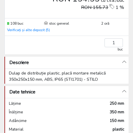
cu t.v.a./buc
RON 155.73
1 %
108 buc
stoc general
2 oră
Verificați și alte depozit (5)
buc
Descriere
Dulap de distribuție plastic, placă montare metalică
350x250x150 mm, ABS, IP65 (STI1701) - STILO
Date tehnice
Lățime
250 mm
Înălțime
350 mm
Adâncime
150 mm
Material
plastic