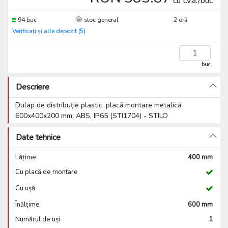
cu t.v.a./buc
94 buc
stoc general
2 oră
Verificați și alte depozit (5)
buc
Descriere
Dulap de distribuție plastic, placă montare metalică
600x400x200 mm, ABS, IP65 (STI1704) - STILO
Date tehnice
Lățime
400 mm
Cu placă de montare
Cu ușă
Înălțime
600 mm
Numărul de uși
1