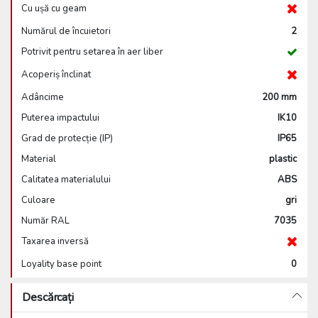
Cu ușă cu geam
Numărul de încuietori
2
Potrivit pentru setarea în aer liber
Acoperiș înclinat
Adâncime
200 mm
Puterea impactului
IK10
Grad de protecție (IP)
IP65
Material
plastic
Calitatea materialului
ABS
Culoare
gri
Număr RAL
7035
Taxarea inversă
Loyality base point
0
Descărcați