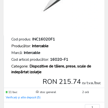
Cod produs:
INC16020F1
Producător:
Intercable
Marcă:
Intercable
Cod articol producător:
16020-F1
Categorie:
Dispozitive de tăiere, prese, scule de
indepărtat izolație
RON 215.74
cu t.v.a./buc
11 buc
stoc general
2 oră
Verificați și alte depozit (5)