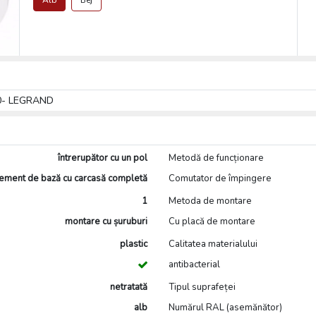
Alb
Bej
00- LEGRAND
întrerupător cu un pol
Metodă de funcționare
ement de bază cu carcasă completă
Comutator de împingere
1
Metoda de montare
montare cu șuruburi
Cu placă de montare
plastic
Calitatea materialului
antibacterial
netratată
Tipul suprafeței
alb
Numărul RAL (asemănător)