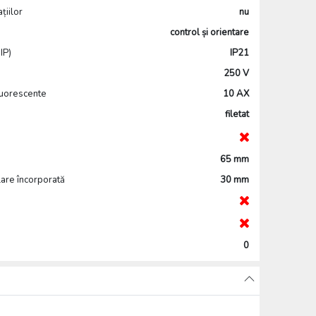
țiilor
nu
control și orientare
IP)
IP21
250 V
luorescente
10 AX
filetat
65 mm
lare încorporată
30 mm
0