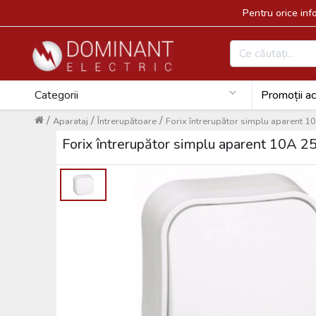
Pentru orice in
Categorii
Promoții ac
/
/
/
Aparataj
Întrerupătoare
Forix întrerupător simplu aparent
Forix întrerupător simplu aparent 10A