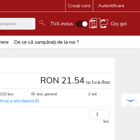
Creați cont
Autentificare
TVA inclus
Coș gol
ategoriile
iere
De ce să cumpărați de la noi ?
RON 21.54
cu t.v.a./buc
102 buc
stoc general
2 oră
ificați și alte depozit (5)
buc