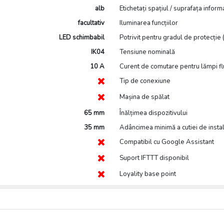
alb
Etichetați spațiul / suprafața informa
facultativ
Iluminarea funcțiilor
LED schimbabil
Potrivit pentru gradul de protecție (
IK04
Tensiune nominală
10 A
Curent de comutare pentru lămpi f
Tip de conexiune
Mașina de spălat
65 mm
Înălțimea dispozitivului
35 mm
Adâncimea minimă a cutiei de insta
Compatibil cu Google Assistant
Suport IFTTT disponibil
Loyality base point