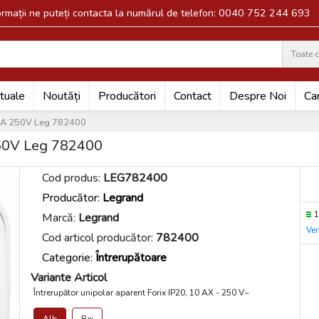
formații ne puteți contacta la numărul de telefon: 0040 752 244 693
Toate c
Search
tuale
Noutăți
Producători
Contact
Despre Noi
Car
 10A 250V Leg 782400
 250V Leg 782400
Cod produs:
LEG782400
Producător:
Legrand
1
Marcă:
Legrand
Ver
Cod articol producător:
782400
Categorie:
Întrerupătoare
Variante Articol
Întrerupător unipolar aparent Forix IP20, 10 AX - 250 V~