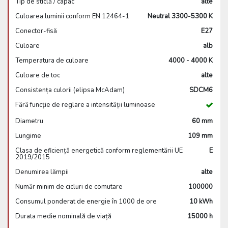
Tip de sticlă / capac
alte
Culoarea luminii conform EN 12464-1
Neutral 3300-5300 K
Conector-fisă
E27
Culoare
alb
Temperatura de culoare
4000 - 4000 K
Culoare de toc
alte
Consistența culorii (elipsa McAdam)
SDCM6
Fără funcție de reglare a intensității luminoase
Diametru
60 mm
Lungime
109 mm
Clasa de eficiență energetică conform reglementării UE
E
2019/2015
Denumirea lămpii
alte
Număr minim de cicluri de comutare
100000
Consumul ponderat de energie în 1000 de ore
10 kWh
Durata medie nominală de viață
15000 h