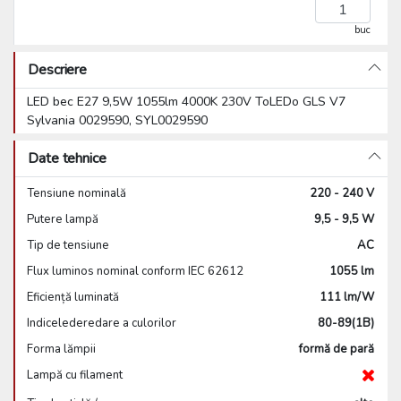
buc
Descriere
LED bec E27 9,5W 1055lm 4000K 230V ToLEDo GLS V7
Sylvania 0029590, SYL0029590
Date tehnice
Tensiune nominală
220 - 240 V
Putere lampă
9,5 - 9,5 W
Tip de tensiune
AC
Flux luminos nominal conform IEC 62612
1055 lm
Eficiență luminată
111 lm/W
Indicelederedare a culorilor
80-89(1B)
Forma lămpii
formă de pară
Lampă cu filament