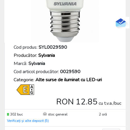
Cod produs:
SYL0029590
Producător:
Sylvania
Marcă:
Sylvania
Cod articol producător:
0029590
Categorie:
Alte surse de iluminat cu LED-uri
RON 12.85
cu t.v.a./buc
302 buc
stoc general
2 oră
Verificați și alte depozit (5)