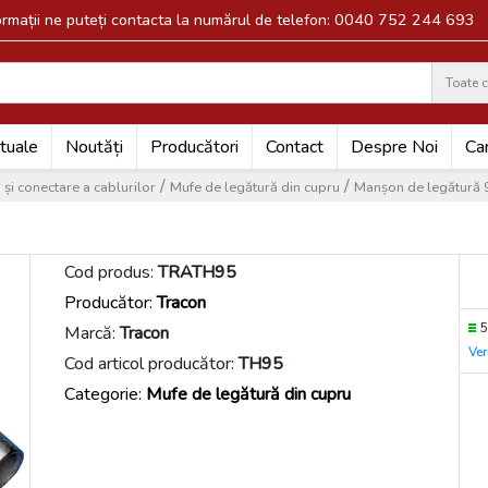
formații ne puteți contacta la numărul de telefon: 0040 752 244 693
Toate c
Search
tuale
Noutăți
Producători
Contact
Despre Noi
Car
/
/
și conectare a cablurilor
Mufe de legătură din cupru
Manșon de legătur
Cod produs:
TRATH95
Producător:
Tracon
5
Marcă:
Tracon
Ver
Cod articol producător:
TH95
Categorie:
Mufe de legătură din cupru