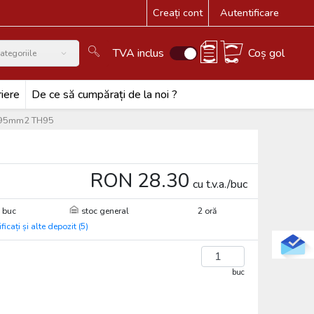
Creați cont
Autentificare
TVA inclus
Coș gol
ategoriile
iere
De ce să cumpărați de la noi ?
ă 95mm2 TH95
RON 28.30
cu t.v.a./buc
 buc
stoc general
2 oră
ificați și alte depozit (5)
buc