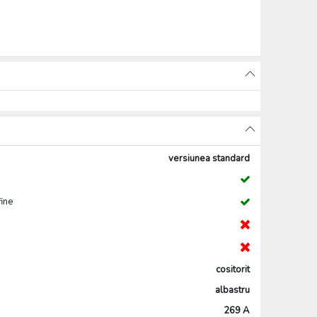
versiunea standard
fine
cositorit
albastru
269 A