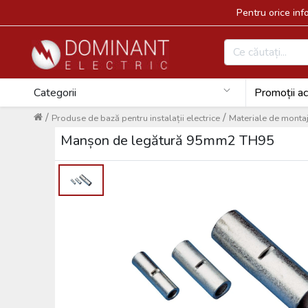
Pentru orice in
Categorii
Promoții ac
/
/
Produse de bază pentru instalații electrice
Materiale de montaj 
Manșon de legătură 95mm2 TH95