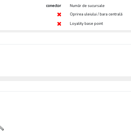
conector
Număr de sucursale
Oprirea uleiului / bara centrală
Loyality base point