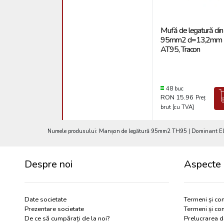
Mufă de legatură din
95mm2 d=13,2mm
AT95, Tracon
48 buc
RON 15.96
Preț
brut [cu TVA]
Numele produsului: Manșon de legătură 95mm2 TH95 | Dominant Elec
Despre noi
Aspecte 
Date societate
Termeni și con
Prezentare societate
Termeni și con
De ce să cumpărați de la noi?
Prelucrarea d