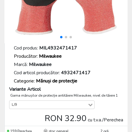
Cod produs:
MIL4932471417
Producător:
Milwaukee
Marcă:
Milwaukee
Cod articol producător:
4932471417
Categorie:
Mănuși de protecție
Variante Articol
Gama mănușilor de protecție antităiere Milwaukee, nivel de tăiere 1
L/9
RON 32.90
cu t.v.a./Perechea
159 Perechea
stoc general
2 oră