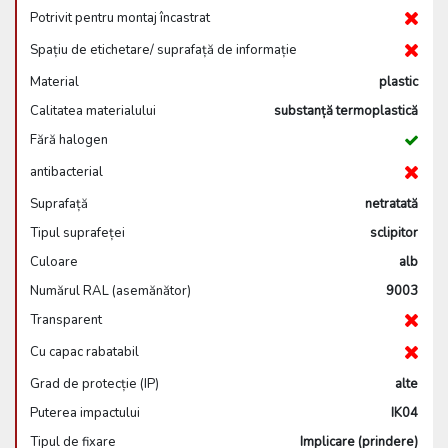
Potrivit pentru montaj încastrat
Spațiu de etichetare/ suprafață de informație
Material
plastic
Calitatea materialului
substanță termoplastică
Fără halogen
antibacterial
Suprafață
netratată
Tipul suprafeței
sclipitor
Culoare
alb
Numărul RAL (asemănător)
9003
Transparent
Cu capac rabatabil
Grad de protecție (IP)
alte
Puterea impactului
IK04
Tipul de fixare
Implicare (prindere)