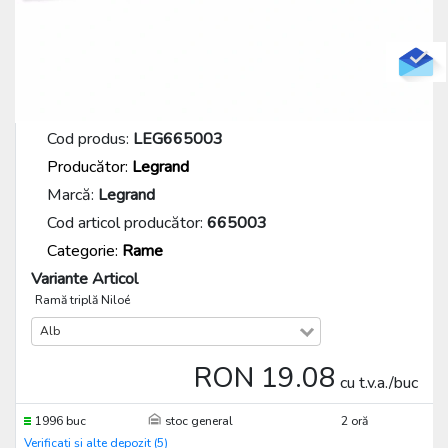
Cod produs:
LEG665003
Producător:
Legrand
Marcă:
Legrand
Cod articol producător:
665003
Categorie:
Rame
Variante Articol
Ramă triplă Niloé
Alb
RON 19.08
cu t.v.a./buc
1996 buc
stoc general
2 oră
Verificați și alte depozit (5)