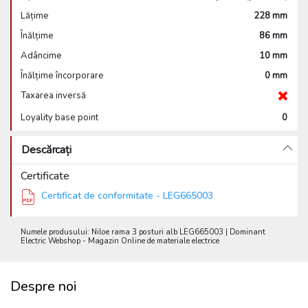
Lățime
228 mm
Înălțime
86 mm
Adâncime
10 mm
Înălțime încorporare
0 mm
Taxarea inversă
Loyality base point
0
Descărcați
Certificate
Certificat de conformitate - LEG665003
Numele produsului: Niloe rama 3 posturi alb LEG665003 | Dominant
Electric Webshop - Magazin Online de materiale electrice
Despre noi