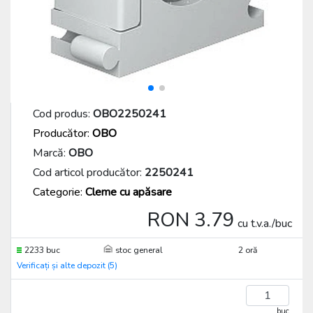
Cod produs:
OBO2250241
Producător:
OBO
Marcă:
OBO
Cod articol producător:
2250241
Categorie:
Cleme cu apăsare
RON 3.79
cu t.v.a./buc
2233 buc
stoc general
2 oră
Verificați și alte depozit (5)
buc