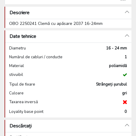
Descriere
OBO 2250241 Clemă cu apăsare 2037 16-24mm
Date tehnice
Diametru
16 - 24 mm
Numărul de cabluri / conducte
1
Material
poliamidă
stivuibil
Tipul de fixare
Strângeți șurubul
Culoare
gri
Taxarea inversă
Loyality base point
0
Descărcați