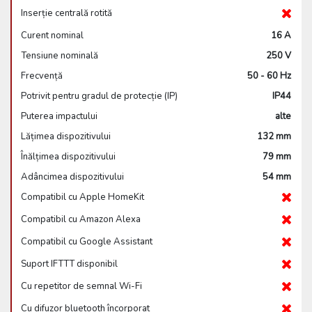
Inserție centrală rotită
Curent nominal
16 A
Tensiune nominală
250 V
Frecvență
50 - 60 Hz
Potrivit pentru gradul de protecție (IP)
IP44
Puterea impactului
alte
Lățimea dispozitivului
132 mm
Înălțimea dispozitivului
79 mm
Adâncimea dispozitivului
54 mm
Compatibil cu Apple HomeKit
Compatibil cu Amazon Alexa
Compatibil cu Google Assistant
Suport IFTTT disponibil
Cu repetitor de semnal Wi-Fi
Cu difuzor bluetooth încorporat