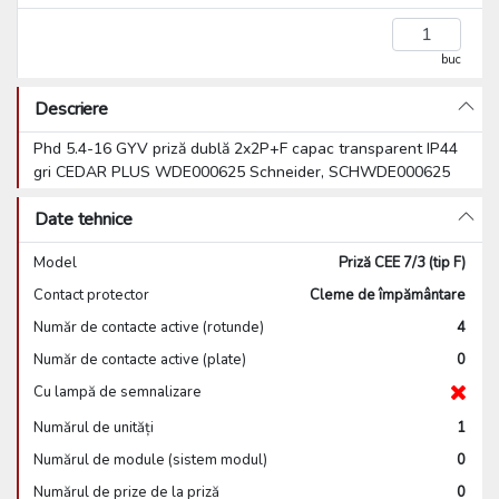
buc
Descriere
Phd 5.4-16 GYV priză dublă 2x2P+F capac transparent IP44
gri CEDAR PLUS WDE000625 Schneider, SCHWDE000625
Date tehnice
Model
Priză CEE 7/3 (tip F)
Contact protector
Cleme de împământare
Număr de contacte active (rotunde)
4
Număr de contacte active (plate)
0
Cu lampă de semnalizare
Numărul de unități
1
Numărul de module (sistem modul)
0
Numărul de prize de la priză
0