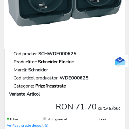
Cod produs:
SCHWDE000625
Producător:
Schneider Electric
Marcă:
Schneider
Cod articol producător:
WDE000625
Categorie:
Prize încastrate
Variante Articol
RON 71.70
cu t.v.a./buc
8 buc
stoc general
2 oră
Verificați și alte depozit (5)