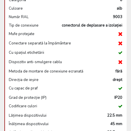
Categoria
6
Culoare
alb
Număr RAL
9003
Tip de conexiune
conectorul de deplasare a izolației
Mufe protejate
Conectare separată la împământare
Cu spațiul etichetării
Dispozitiv anti-smulgere cablu
Metoda de montare de conexiune ecranată
fără
Direcția de ieșire
drept
Cu capac de praf
Grad de protecție (IP)
IP20
Codificare culori
Lățimea dispozitivului
22.5 mm
Înălțimea dispozitivului
45 mm