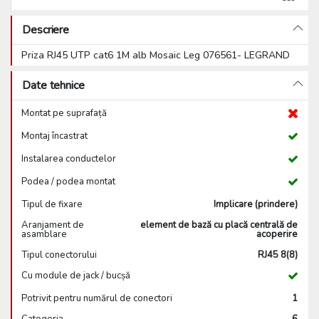
Descriere
Priza RJ45 UTP cat6 1M alb Mosaic Leg 076561- LEGRAND
Date tehnice
Montat pe suprafață
Montaj încastrat
Instalarea conductelor
Podea / podea montat
Tipul de fixare
Implicare (prindere)
Aranjament de
element de bază cu placă centrală de
asamblare
acoperire
Tipul conectorului
RJ45 8(8)
Cu module de jack / bucșă
Potrivit pentru numărul de conectori
1