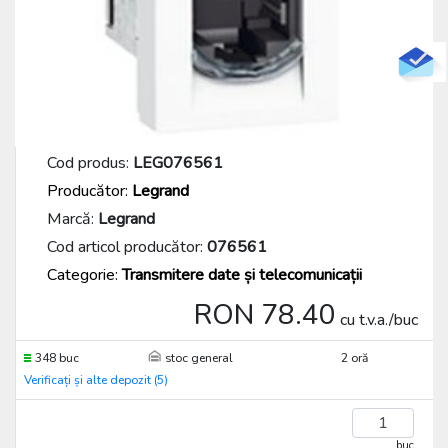
Cod produs:
LEG076561
Producător:
Legrand
Marcă:
Legrand
Cod articol producător:
076561
Categorie:
Transmitere date și telecomunicații
RON 78.40
cu t.v.a./buc
348 buc
stoc general
2 oră
Verificați și alte depozit (5)
buc