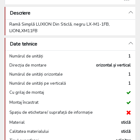
Descriere
Ramă Simplă LUXION Din Sticlă, negru LX-M1-1FB,
LIONLXM11FB
Date tehnice
Numărul de unități
1
Direcția de montare
orizontal și vertical
Numărul de unități orizontale
1
Numărul de unități pe verticală
1
Cu grilaj de montaj
Montaj încastrat
Spațiu de etichetare/ suprafață de informație
Material
sticlă
Calitatea materialului
sticlă