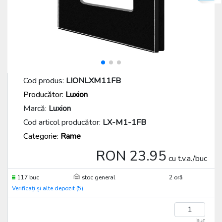
Cod produs:
LIONLXM11FB
Producător:
Luxion
Marcă:
Luxion
Cod articol producător:
LX-M1-1FB
Categorie:
Rame
RON 23.95
cu t.v.a./buc
117 buc
stoc general
2 oră
Verificați și alte depozit (5)
buc