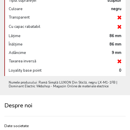
Tipul suprafeței
sclipitor
Culoare
negru
Transparent
Cu capac rabatabil
Lățime
86 mm
Înălțime
86 mm
Adâncime
9 mm
Taxarea inversă
Loyality base point
0
Numele produsului: Ramă Simplă LUXION Din Sticlă, negru LX-M1-1FB |
Dominant Electric Webshop - Magazin Online de materiale electrice
Despre noi
Date societate