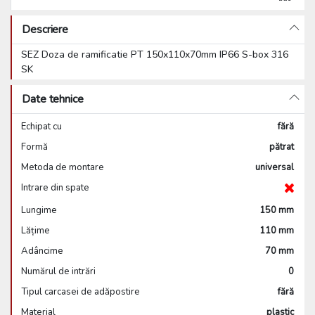
Descriere
SEZ Doza de ramificatie PT 150x110x70mm IP66 S-box 316
SK
Date tehnice
Echipat cu
fără
Formă
pătrat
Metoda de montare
universal
Intrare din spate
Lungime
150 mm
Lățime
110 mm
Adâncime
70 mm
Numărul de intrări
0
Tipul carcasei de adăpostire
fără
Material
plastic