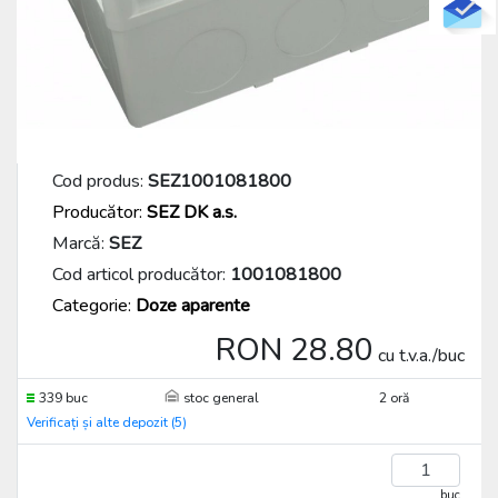
Cod produs:
SEZ1001081800
Producător:
SEZ DK a.s.
Marcă:
SEZ
Cod articol producător:
1001081800
Categorie:
Doze aparente
RON 28.80
cu t.v.a./buc
339 buc
stoc general
2 oră
Verificați și alte depozit (5)
buc