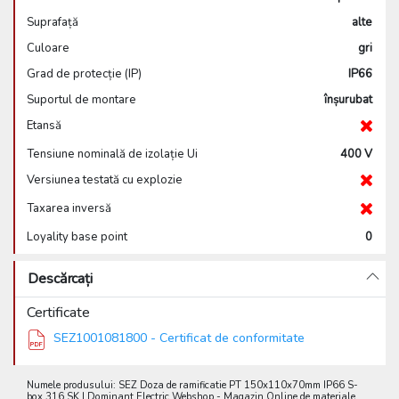
Suprafață
alte
Culoare
gri
Grad de protecție (IP)
IP66
Suportul de montare
înșurubat
Etansă
Tensiune nominală de izolație Ui
400 V
Versiunea testată cu explozie
Taxarea inversă
Loyality base point
0
Descărcați
Certificate
SEZ1001081800 - Certificat de conformitate
Numele produsului: SEZ Doza de ramificatie PT 150x110x70mm IP66 S-
box 316 SK | Dominant Electric Webshop - Magazin Online de materiale