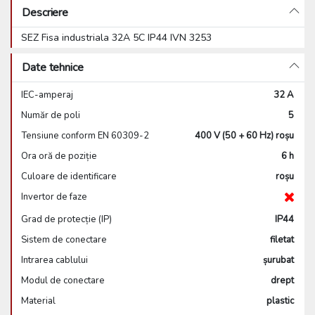
Descriere
SEZ Fisa industriala 32A 5C IP44 IVN 3253
Date tehnice
IEC-amperaj
32 A
Număr de poli
5
Tensiune conform EN 60309-2
400 V (50 + 60 Hz) roșu
Ora oră de poziție
6 h
Culoare de identificare
roșu
Invertor de faze
Grad de protecție (IP)
IP44
Sistem de conectare
filetat
Intrarea cablului
șurubat
Modul de conectare
drept
Material
plastic