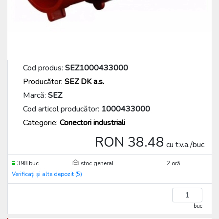
Cod produs:
SEZ1000433000
Producător:
SEZ DK a.s.
Marcă:
SEZ
Cod articol producător:
1000433000
Categorie:
Conectori industriali
RON 38.48
cu t.v.a./buc
398 buc
stoc general
2 oră
Verificați și alte depozit (5)
buc