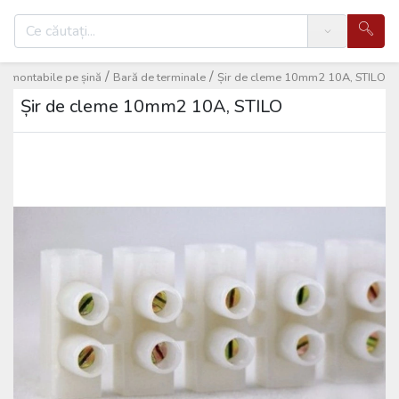
Search
/
/
e montabile pe șină
Bară de terminale
Șir de cleme 10mm2 10A, STILO
Șir de cleme 10mm2 10A, STILO