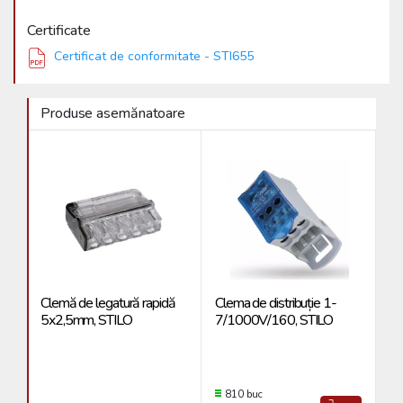
Certificate
Certificat de conformitate - STI655
Produse asemănatoare
Clemă de legatură rapidă
Clema de distribuție 1-
Cl
5x2,5mm, STILO
7/1000V/160, STILO
3x
810 buc