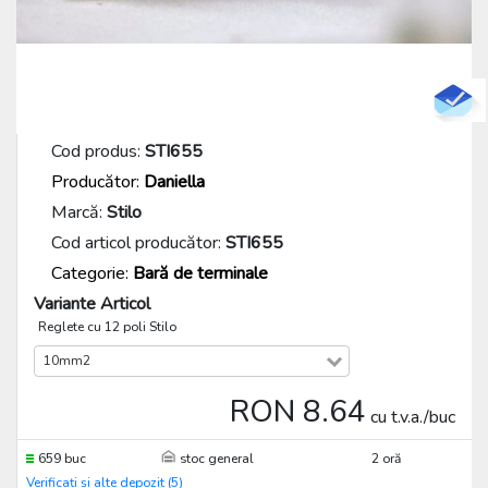
Cod produs:
STI655
Producător:
Daniella
Marcă:
Stilo
Cod articol producător:
STI655
Categorie:
Bară de terminale
Variante Articol
Reglete cu 12 poli Stilo
10mm2
RON 8.64
cu t.v.a./buc
659 buc
stoc general
2 oră
Verificați și alte depozit (5)