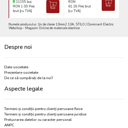
11155 buc
RON
RON 1.00
Preț
61.26
Preț brut
RO
brut [cu TVA]
[cu TVA]
br
Numele produsului: Șir de cleme 10mm2 10A, STILO | Dominant Electric
Webshop - Magazin Online de materiale electrice
Despre noi
Date societate
Prezentare societate
De ce să cumpărați de la noi?
Aspecte legale
Termeni și condiții pentru clienți persoane fizice
Termeni și condiții pentru clienți persoane juridice
Prelucrarea datelor cu caracter personal
ANPC