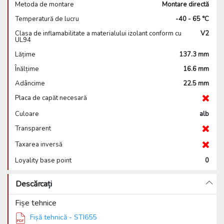
Metoda de montare
Montare directă
Temperatură de lucru
-40 - 65 °C
Clasa de inflamabilitate a materialului izolant conform cu
V2
UL94
Lățime
137.3 mm
Înălțime
16.6 mm
Adâncime
22.5 mm
Placa de capăt necesară
Culoare
alb
Transparent
Taxarea inversă
Loyality base point
0
Descărcați
Fișe tehnice
Fișă tehnică - STI655