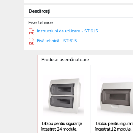
Descărcați
Fișe tehnice
Instrucțiuni de utilizare - STI615
Fișă tehnică - STI615
Produse asemănatoare
Tablou pentru siguranțe
Tablou pentru siguran
încastrat 24 module,
încastrat 12 module,