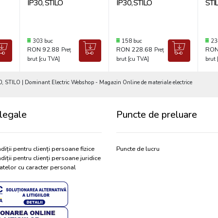
IP30, STILO
IP30, STILO
STI
303 buc
158 buc
23
RON 92.88
RON 228.68
RON
Preț
Preț
brut [cu TVA]
brut [cu TVA]
brut 
, STILO | Dominant Electric Webshop - Magazin Online de materiale electrice
legale
Puncte de preluare
diții pentru clienți persoane fizice
Puncte de lucru
diții pentru clienți persoane juridice
atelor cu caracter personal