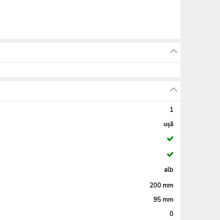
1
ușă
alb
200 mm
95 mm
0