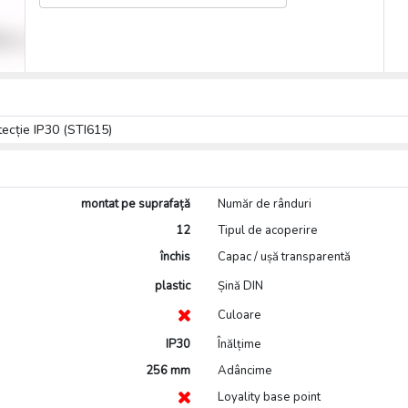
ecție IP30 (STI615)
montat pe suprafață
Număr de rânduri
12
Tipul de acoperire
închis
Capac / ușă transparentă
plastic
Șină DIN
Culoare
IP30
Înălțime
256 mm
Adâncime
Loyality base point