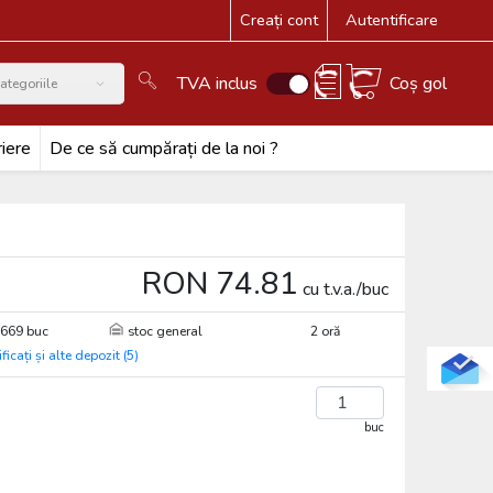
Creați cont
Autentificare
TVA inclus
Coș gol
ategoriile
iere
De ce să cumpărați de la noi ?
RON 74.81
cu t.v.a./buc
669 buc
stoc general
2 oră
ificați și alte depozit (5)
buc