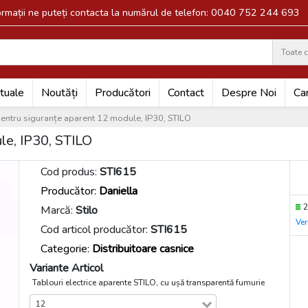
formații ne puteți contacta la numărul de telefon: 0040 752 244 693
Toate c
Search
tuale
Noutăți
Producători
Contact
Despre Noi
Car
entru siguranțe aparent 12 module, IP30, STILO
le, IP30, STILO
Cod produs:
STI615
Producător:
Daniella
2
Marcă:
Stilo
Ver
Cod articol producător:
STI615
Categorie:
Distribuitoare casnice
Variante Articol
Tablouri electrice aparente STILO, cu ușă transparentă fumurie
12