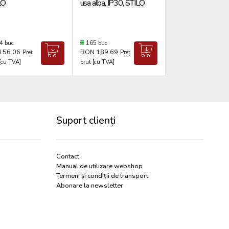
LO
usa alba, IP30, STILO
STILO
4 buc
165 buc
41 buc
 56.06
RON 189.69
RON 40.34
Preț
Preț
Preț
[cu TVA]
brut [cu TVA]
brut [cu TVA]
Suport clienți
Contact
Manual de utilizare webshop
Termeni și condiții de transport
Abonare la newsletter