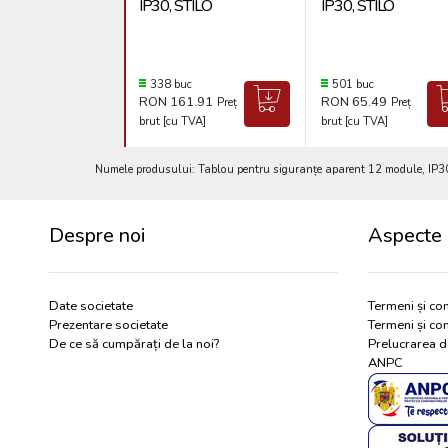
IP30, STILO
IP30, STILO
338 buc
501 buc
RON 161.91
RON 65.49
Preț
Preț
brut [cu TVA]
brut [cu TVA]
Numele produsului: Tablou pentru siguranțe aparent 12 module, IP30
Despre noi
Aspecte 
Date societate
Termeni și con
Prezentare societate
Termeni și con
De ce să cumpărați de la noi?
Prelucrarea d
ANPC