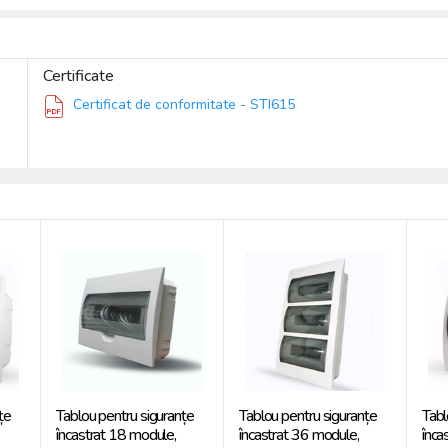
Certificate
Certificat de conformitate - STI615
țe
Tablou pentru siguranțe
Tablou pentru siguranțe
Tabl
încastrat 18 module,
încastrat 36 module,
înca