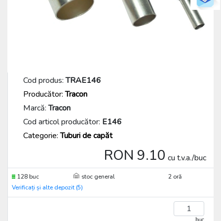
Cod produs:
TRAE146
Producător:
Tracon
Marcă:
Tracon
Cod articol producător:
E146
Categorie:
Tuburi de capăt
RON 9.10
cu t.v.a./buc
128 buc
stoc general
2 oră
Verificați și alte depozit (5)
buc