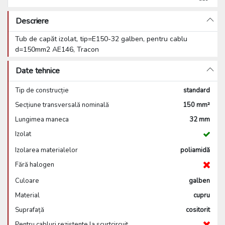
Descriere
Tub de capăt izolat, tip=E150-32 galben, pentru cablu
d=150mm2 AE146, Tracon
Date tehnice
Tip de construcție
standard
Secțiune transversală nominală
150 mm²
Lungimea maneca
32 mm
Izolat
Izolarea materialelor
poliamidă
Fără halogen
Culoare
galben
Material
cupru
Suprafață
cositorit
Pentru cabluri rezistente la scurtcircuit