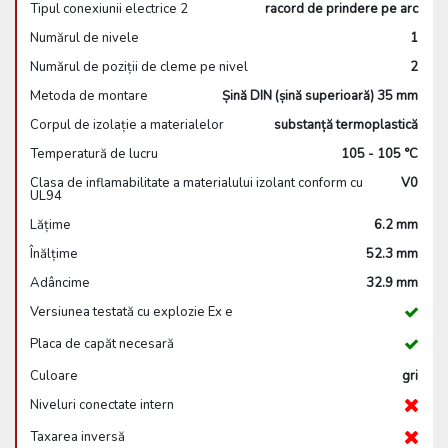
Tipul conexiunii electrice 2
racord de prindere pe arc
Numărul de nivele
1
Numărul de poziții de cleme pe nivel
2
Metoda de montare
Șină DIN (șină superioară) 35 mm
Corpul de izolație a materialelor
substanță termoplastică
Temperatură de lucru
105 - 105 °C
Clasa de inflamabilitate a materialului izolant conform cu
V0
UL94
Lățime
6.2 mm
Înălțime
52.3 mm
Adâncime
32.9 mm
Versiunea testată cu explozie Ex e
Placa de capăt necesară
Culoare
gri
Niveluri conectate intern
Taxarea inversă