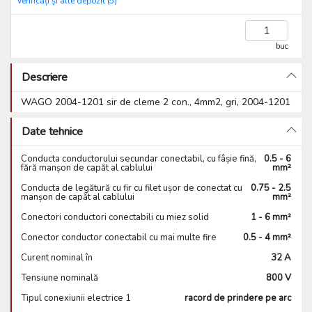
Verificați și alte depozit (5)
buc
Descriere
WAGO 2004-1201 sir de cleme 2 con., 4mm2, gri, 2004-1201
Date tehnice
Conducta conductorului secundar conectabil, cu fâșie fină,
0.5 - 6
fără manșon de capăt al cablului
mm²
Conducta de legătură cu fir cu filet ușor de conectat cu
0.75 - 2.5
manșon de capăt al cablului
mm²
Conectori conductori conectabili cu miez solid
1 - 6 mm²
Conector conductor conectabil cu mai multe fire
0.5 - 4 mm²
Curent nominal în
32 A
Tensiune nominală
800 V
Tipul conexiunii electrice 1
racord de prindere pe arc