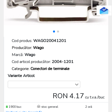
Cod produs:
WAGO20041201
Producător:
Wago
Marcă:
Wago
Cod articol producător:
2004-1201
Categorie:
Conectori de terminale
Variante Articol
RON 4.17
cu t.v.a./buc
1900 buc
stoc general
2 oră