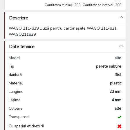
Cantitatea minimă: 200
Cantitate de interval: 200
Descriere
WAGO 211-829 Duză pentru cartonașele WAGO 211-821,
WAGO211829
Date tehnice
Model
alte
Tip
perete subțire
dantură
fără
Material
plastic
Lungime
23 mm
Lățime
4 mm
Culoare
alte
Transparent
Cu spațiul etichetării