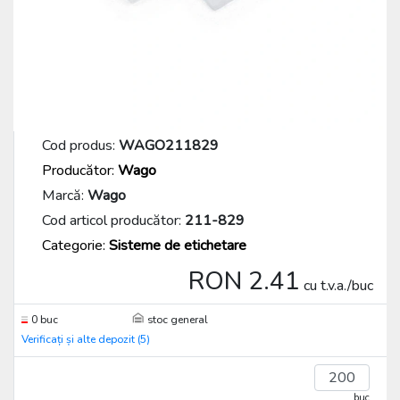
Cod produs:
WAGO211829
Producător:
Wago
Marcă:
Wago
Cod articol producător:
211-829
Categorie:
Sisteme de etichetare
RON 2.41
cu t.v.a./buc
0 buc
stoc general
Verificați și alte depozit (5)
buc