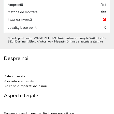
Amprentă
fără
Metoda de montare
alte
Taxarea inversă
Loyality base point
0
Numele produsului: WAGO 211-829 Duză pentru cartonașele WAGO 211-
821 | Dominant Electric Webshop - Magazin Online de materiale electrice
Despre noi
Date societate
Prezentare societate
De ce să cumpărați de la noi?
Aspecte legale
Termeni și condiții pentru clienți persoane fizice