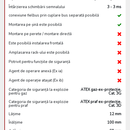
Întârzierea schimbării semnalului
3 - 3 ms
conexiune fielbus prin cuplare bus separată posibilă
Montarea pe șină este posibilă
Montare pe perete / montare directă
Este posibilă instalarea frontală
Amplasarea rack-ului este posibilă
Potrivit pentru funcțiile de siguranță
Agent de operare anexă (Ex ia)
Agent de operație atașat (Ex ib)
Categoria de siguranță la explozie
ATEX gaz-ex-protecție,
pentru gaz
Cat. 3G
Categoria de siguranță la explozie
ATEX praf ex-protecție,
pentru praf
Cat. 3D
Lățime
12 mm
Înălțime
100 mm