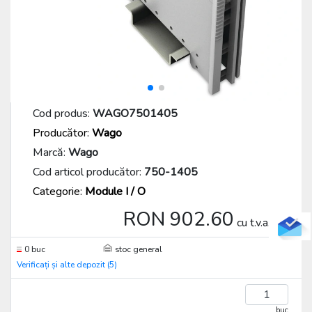
Cod produs:
WAGO7501405
Producător:
Wago
Marcă:
Wago
Cod articol producător:
750-1405
Categorie:
Module I / O
RON 902.60
cu t.v.a./buc
0 buc
stoc general
Verificați și alte depozit (5)
buc