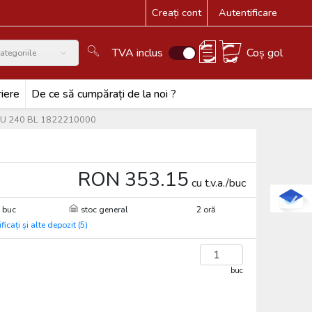
Creați cont
Autentificare
TVA inclus
Coș gol
ategoriile
iere
De ce să cumpărați de la noi ?
WDU 240 BL 1822210000
RON 353.15
cu t.v.a./buc
 buc
stoc general
2 oră
ificați și alte depozit (5)
buc