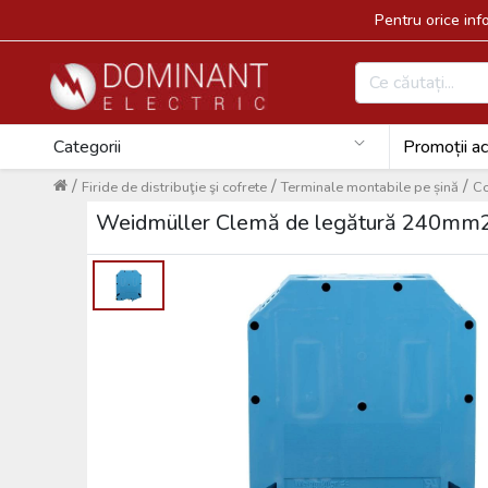
Pentru orice in
Categorii
Promoții ac
/
/
/
Firide de distribuţie şi cofrete
Terminale montabile pe șină
Co
Weidmüller Clemă de legătură 240mm