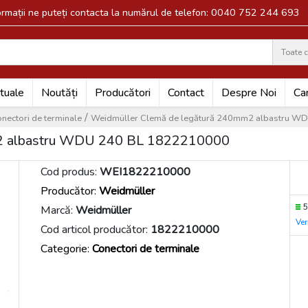
formații ne puteți contacta la numărul de telefon: 0040 752 244 693
Toate c
Search
tuale
Noutăți
Producători
Contact
Despre Noi
Car
/
nectori de terminale
Weidmüller Clemă de legătură 240mm2 albastru 
2 albastru WDU 240 BL 1822210000
Cod produs:
WEI1822210000
Producător:
Weidmüller
5
Marcă:
Weidmüller
Ver
Cod articol producător:
1822210000
Categorie:
Conectori de terminale