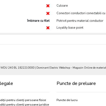
Culoare
Conectori conductori conectabili cu
îmbinare cu filet
Potrivit pentru material conductor
Loyality base point
 WDU 240 BL 1822210000 | Dominant Electric Webshop - Magazin Online de materiale 
legale
Puncte de preluare
diții pentru clienți persoane fizice
Puncte de lucru
diții pentru clienți persoane juridice