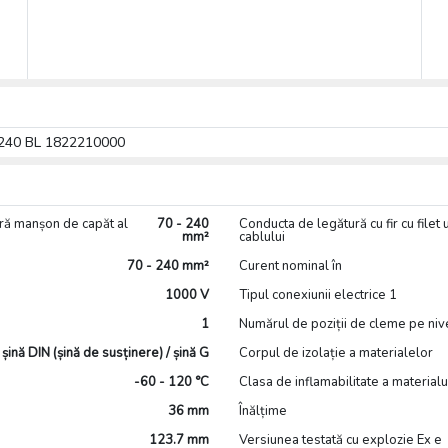
 240 BL 1822210000
ără manșon de capăt al
70 - 240
Conducta de legătură cu fir cu filet
mm²
cablului
70 - 240 mm²
Curent nominal în
1000 V
Tipul conexiunii electrice 1
1
Numărul de poziții de cleme pe niv
șină DIN (șină de susținere) / șină G
Corpul de izolație a materialelor
-60 - 120 °C
Clasa de inflamabilitate a material
36 mm
Înălțime
123.7 mm
Versiunea testată cu explozie Ex e