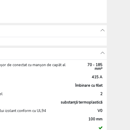
 ușor de conectat cu manșon de capăt al
70 - 185
mm²
415 A
îmbinare cu filet
el
2
substanță termoplastică
ului izolant conform cu UL94
V0
100 mm