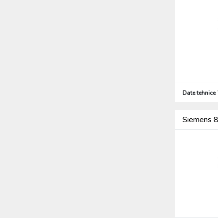
(127)
Produse de bază pentru instalații
electrice (10007)
Cabluri, conductori (644)
Firide de distribuţie şi cofrete (2286)
Aparataj (2476)
Sisteme solare (86)
Tehnică de iIuminat (5982)
Date tehnice
Sisteme de paratrăsnet (924)
Alte (564)
Produse de protecția muncii,
Siemens 8
Îmbrăcăminte de protecție (76)
Scule (2270)