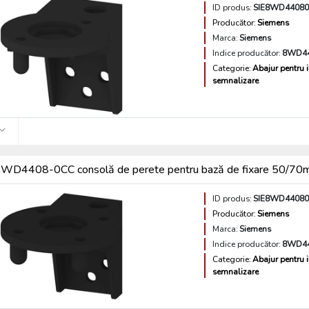
ID produs:
SIE8WD4408
Producător:
Siemens
Marca:
Siemens
Indice producător:
8WD4
Categorie:
Abajur pentru 
semnalizare
WD4408-0CC consolă de perete pentru bază de fixare 50/7
ID produs:
SIE8WD4408
Producător:
Siemens
Marca:
Siemens
Indice producător:
8WD4
Categorie:
Abajur pentru 
semnalizare