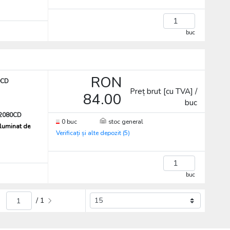
buc
RON
0CD
Preț brut [cu TVA] /
84.00
buc
2080CD
0 buc
stoc general
iluminat de
Verificați și alte depozit (5)
buc
/ 1