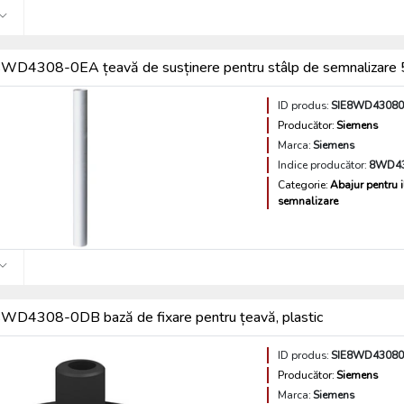
WD4308-0EA țeavă de susținere pentru stâlp de semnaliza
ID produs:
SIE8WD4308
Producător:
Siemens
Marca:
Siemens
Indice producător:
8WD4
Categorie:
Abajur pentru 
semnalizare
WD4308-0DB bază de fixare pentru țeavă, plastic
ID produs:
SIE8WD4308
Producător:
Siemens
Marca:
Siemens