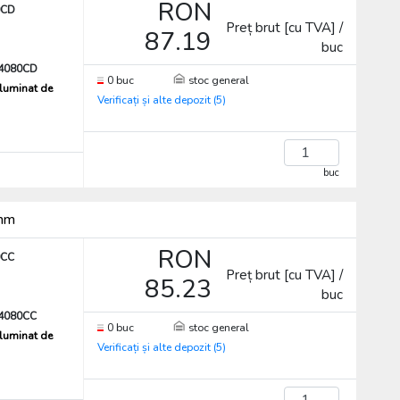
RON
0CD
Preț brut [cu TVA] /
87.19
buc
4080CD
0 buc
stoc general
iluminat de
Verificați și alte depozit (5)
buc
0mm
RON
0CC
Preț brut [cu TVA] /
85.23
buc
4080CC
0 buc
stoc general
iluminat de
Verificați și alte depozit (5)