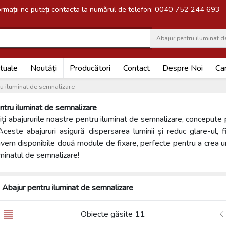
formații ne puteți contacta la numărul de telefon: 0040 752 244 693
Abajur pentru iluminat d
Search
tuale
Noutăți
Producători
Contact
Despre Noi
Car
u iluminat de semnalizare
ntru iluminat de semnalizare
ți abajururile noastre pentru iluminat de semnalizare, concepute 
Aceste abajururi asigură dispersarea luminii și reduc glare-ul, fi
avem disponibile două module de fixare, perfecte pentru a crea un m
uminatul de semnalizare!
Abajur pentru iluminat de semnalizare
Obiecte găsite
11