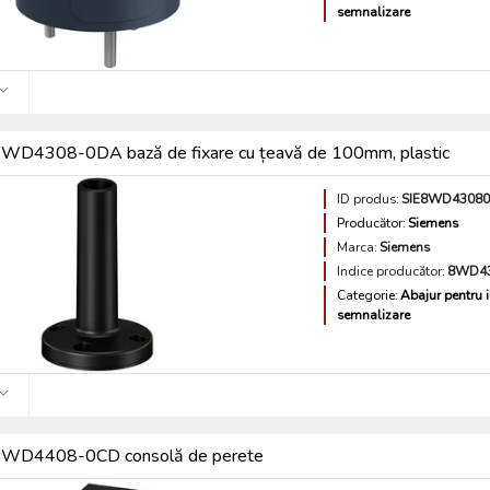
semnalizare
WD4308-0DA bază de fixare cu țeavă de 100mm, plastic
ID produs:
SIE8WD4308
Producător:
Siemens
Marca:
Siemens
Indice producător:
8WD4
Categorie:
Abajur pentru 
semnalizare
8WD4408-0CD consolă de perete