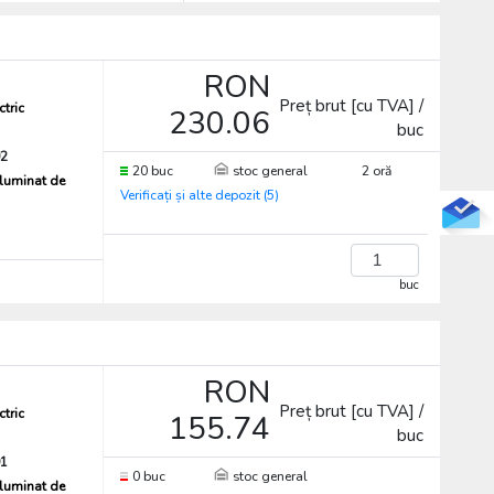
RON
Preț brut [cu TVA] /
ctric
230.06
buc
2
20 buc
stoc general
2 oră
iluminat de
Verificați și alte depozit (5)
buc
RON
Preț brut [cu TVA] /
ctric
155.74
buc
1
0 buc
stoc general
iluminat de