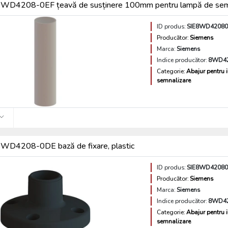
8WD4208-0EF țeavă de susținere 100mm pentru lampă de se
ID produs:
SIE8WD42080
Producător:
Siemens
Marca:
Siemens
Indice producător:
8WD42
Categorie:
Abajur pentru 
semnalizare
WD4208-0DE bază de fixare, plastic
ID produs:
SIE8WD4208
Producător:
Siemens
Marca:
Siemens
Indice producător:
8WD4
Categorie:
Abajur pentru 
semnalizare