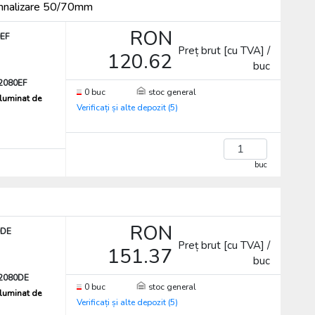
mnalizare 50/70mm
RON
EF
Preț brut [cu TVA] /
120.62
buc
080EF
0 buc
stoc general
iluminat de
Verificați și alte depozit (5)
buc
RON
0DE
Preț brut [cu TVA] /
151.37
buc
2080DE
0 buc
stoc general
iluminat de
Verificați și alte depozit (5)