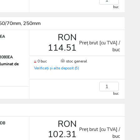
buc
re 50/70mm, 250mm
RON
0EA
Preț brut [cu TVA] /
114.51
buc
3080EA
0 buc
stoc general
iluminat de
Verificați și alte depozit (5)
buc
RON
0DB
Preț brut [cu TVA] /
102.31
buc