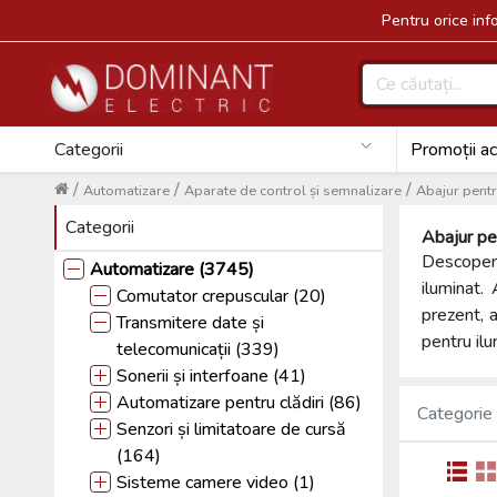
Pentru orice in
Categorii
Promoții ac
/
/
/
Automatizare
Aparate de control și semnalizare
Abajur pentr
Categorii
Abajur pe
Descoperi
Automatizare (3745)
iluminat. 
Comutator crepuscular (20)
prezent, 
Transmitere date și
pentru il
telecomunicații (339)
Sonerii și interfoane (41)
Automatizare pentru clădiri (86)
Categorie
Senzori și limitatoare de cursă
(164)
Sisteme camere video (1)