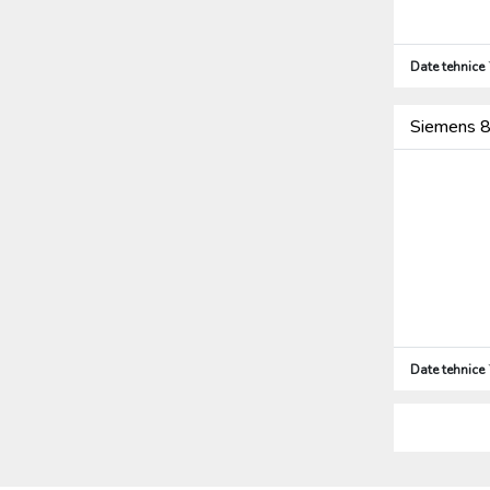
Date tehnice
Siemens 8
Date tehnice