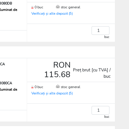
3080DB
0 buc
stoc general
iluminat de
Verificați și alte depozit (5)
buc
RON
0CA
Preț brut [cu TVA] /
115.68
buc
3080CA
0 buc
stoc general
iluminat de
Verificați și alte depozit (5)
buc