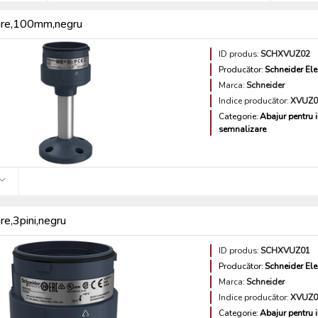
are,100mm,negru
ID produs:
SCHXVUZ02
Producător:
Schneider Ele
Marca:
Schneider
Indice producător:
XVUZ0
Categorie:
Abajur pentru 
semnalizare
re,3pini,negru
ID produs:
SCHXVUZ01
Producător:
Schneider Ele
Marca:
Schneider
Indice producător:
XVUZ0
Categorie:
Abajur pentru 