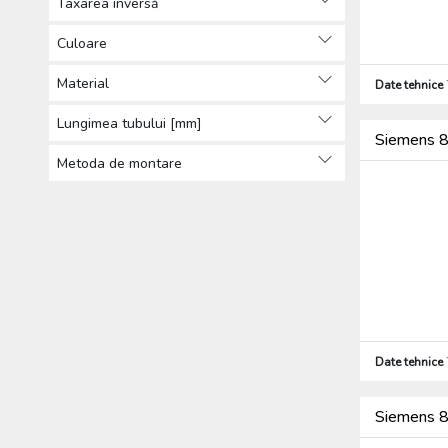
Taxarea inversă
dispozitive de semnalizare
(123)
Culoare
Alte lămpi de semnalizare
Material
Date tehnice
(60)
Alte dispozitive de operare și
Lungimea tubului [mm]
de semnalizare (14)
Siemens 8
Dispozitive logice programabile
Metoda de montare
(358)
Relee (364)
Sisteme de alarmă (12)
Sirene (22)
Alte produse de automatizare
(405)
Încărcători pentru mașini electrice (3)
Baterii, acumulatori și încărcătoare
Date tehnice
(35)
Distribuția energiei (2825)
Siemens 
Tehnică de încălzire, răcire și aerisire