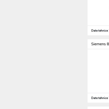
Date tehnice
Siemens 8
Date tehnice