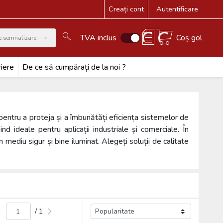
Creați cont
Autentificare
TVA inclus
Coș gol
e semnalizare
iere
De ce să cumpărați de la noi ?
pentru a proteja și a îmbunătăți eficiența sistemelor de
ind ideale pentru aplicații industriale și comerciale. În
ediu sigur și bine iluminat. Alegeți soluții de calitate
/ 1