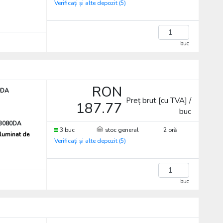
Verificați și alte depozit (5)
buc
RON
0DA
Preț brut [cu TVA] /
187.77
buc
3080DA
3 buc
stoc general
2 oră
iluminat de
Verificați și alte depozit (5)
buc