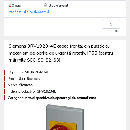
0 buc
stoc general
Verificați și alte depozit (5)
buc
Siemens 3RV1923-4E capac frontal din plastic cu
mecanism de oprire de urgență rotativ, IP55 (pentru
mărimile S00, S0, S2, S3)
ID produs:
SIE3RV19234E
Producător:
Siemens
Marca:
Siemens
Indice producător:
3RV19234E
Categorie:
Alte dispozitive de operare și de semnalizare