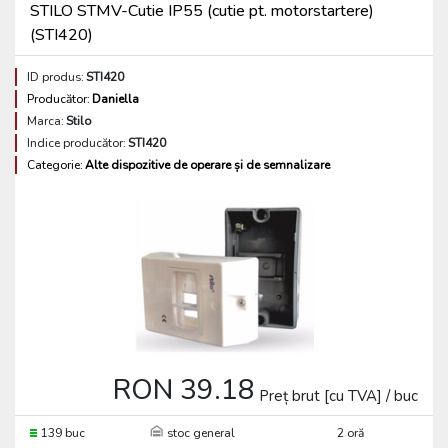
STILO STMV-Cutie IP55 (cutie pt. motorstartere)
(STI420)
ID produs:
STI420
Producător:
Daniella
Marca:
Stilo
Indice producător:
STI420
Categorie:
Alte dispozitive de operare și de semnalizare
RON 39.18
Preț brut [cu TVA] / buc
139 buc
stoc general
2 oră