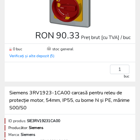
RON 90.33
Preț brut [cu TVA] / buc
0 buc
stoc general
Verificați și alte depozit (5)
buc
Siemens 3RV1923-1CA00 carcasă pentru releu de
protecție motor, 54mm, IP55, cu borne N și PE, mărime
S00/S0
ID produs:
SIE3RV19231CA00
Producător:
Siemens
Marca:
Siemens