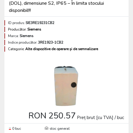
(DOL), dimensiune S2, IP65 – În limita stocului
disponibil!!!
ID produs:
SIE3RE19231CB2
Producător:
Siemens
Marca:
Siemens
Indice producător:
3RE1923-1CB2
Categorie:
Alte dispozitive de operare și de semnalizare
RON 250.57
Preț brut [cu TVA] / buc
0 buc
stoc general