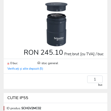
RON 245.10
Preț brut [cu TVA] / buc
0 buc
stoc general
Verificați și alte depozit (5)
buc
CUTIE IP55
ID produs:
SCHGV2MC02