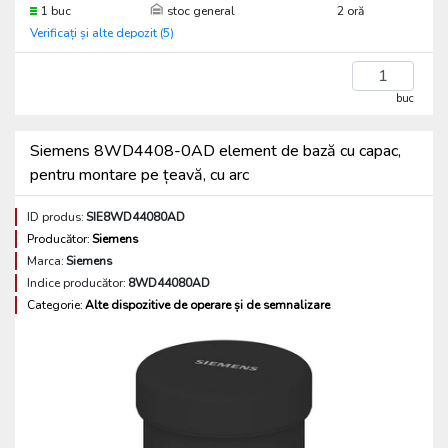
1 buc
stoc general
2 oră
Verificați și alte depozit (5)
buc
Siemens 8WD4408-0AD element de bază cu capac,
pentru montare pe țeavă, cu arc
ID produs:
SIE8WD44080AD
Producător:
Siemens
Marca:
Siemens
Indice producător:
8WD44080AD
Categorie:
Alte dispozitive de operare și de semnalizare