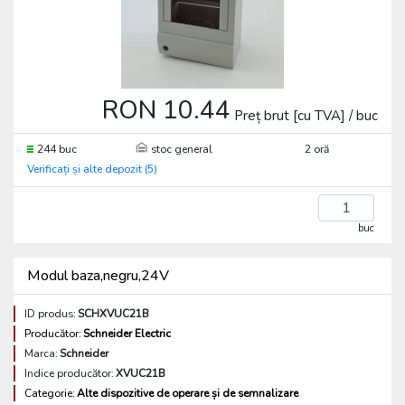
RON 10.44
Preț brut [cu TVA] / buc
244 buc
stoc general
2 oră
Verificați și alte depozit (5)
buc
Modul baza,negru,24V
ID produs:
SCHXVUC21B
Producător:
Schneider Electric
Marca:
Schneider
Indice producător:
XVUC21B
Categorie:
Alte dispozitive de operare și de semnalizare