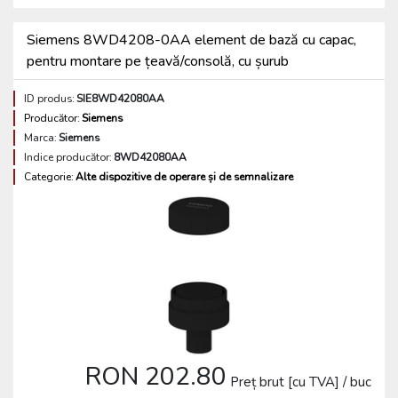
Siemens 8WD4208-0AA element de bază cu capac,
pentru montare pe țeavă/consolă, cu șurub
ID produs:
SIE8WD42080AA
Producător:
Siemens
Marca:
Siemens
Indice producător:
8WD42080AA
Categorie:
Alte dispozitive de operare și de semnalizare
RON 202.80
Preț brut [cu TVA] / buc