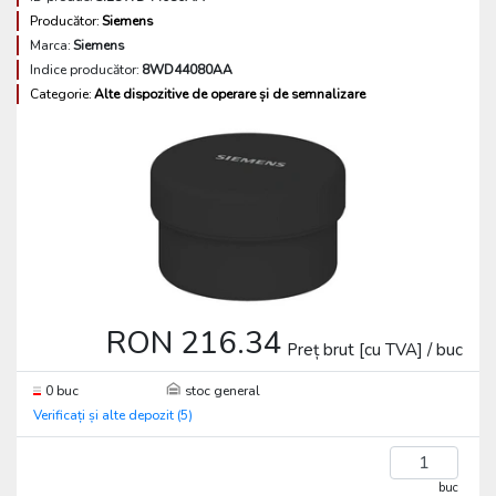
Producător:
Siemens
Marca:
Siemens
Indice producător:
8WD44080AA
Categorie:
Alte dispozitive de operare și de semnalizare
RON 216.34
Preț brut [cu TVA] / buc
0 buc
stoc general
Verificați și alte depozit (5)
buc