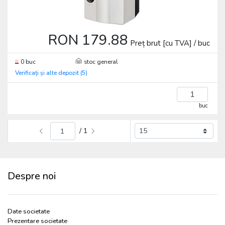
RON 179.88
Preț brut [cu TVA] / buc
0 buc
stoc general
Verificați și alte depozit (5)
buc
/ 1
Despre noi
Date societate
Prezentare societate