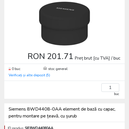
RON 201.71
Preț brut [cu TVA] / buc
0 buc
stoc general
Verificați și alte depozit (5)
buc
Siemens 8WD4408-0AA element de bază cu capac,
pentru montare pe țeavă, cu șurub
ID produs:
SIE8WD44080AA