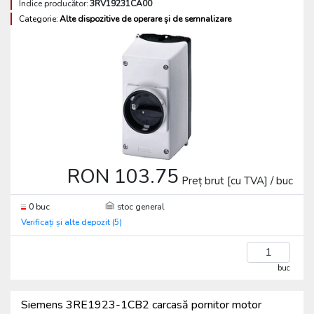
Indice producător:
3RV19231CA00
Categorie:
Alte dispozitive de operare și de semnalizare
RON 103.75
Preț brut [cu TVA] / buc
0 buc
stoc general
Verificați și alte depozit (5)
buc
Siemens 3RE1923-1CB2 carcasă pornitor motor