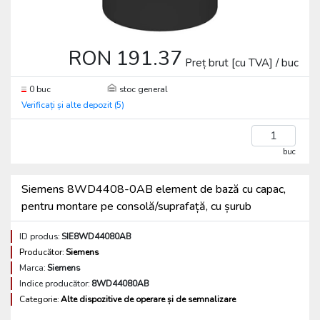
RON 191.37
Preț brut [cu TVA] / buc
0 buc
stoc general
Verificați și alte depozit (5)
buc
Siemens 8WD4408-0AB element de bază cu capac,
pentru montare pe consolă/suprafață, cu șurub
ID produs:
SIE8WD44080AB
Producător:
Siemens
Marca:
Siemens
Indice producător:
8WD44080AB
Categorie:
Alte dispozitive de operare și de semnalizare