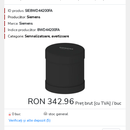
ID produs:
SIE8WD44200FA
Producător:
Siemens
Marca:
Siemens
Indice producător:
8WD44200FA
Categorie:
Semnalizatoare, avertizoare
RON 342.96
Preț brut [cu TVA] / buc
0 buc
stoc general
Verificați și alte depozit (5)