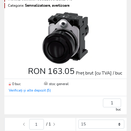
Categorie:
Semnalizatoare, avertizoare
RON 163.05
Preț brut [cu TVA] / buc
0 buc
stoc general
Verificați și alte depozit (5)
buc
/ 1