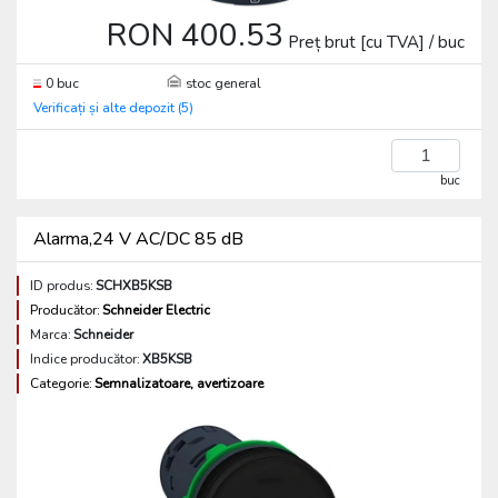
RON 400.53
Preț brut [cu TVA] / buc
0 buc
stoc general
Verificați și alte depozit (5)
buc
Alarma,24 V AC/DC 85 dB
ID produs:
SCHXB5KSB
Producător:
Schneider Electric
Marca:
Schneider
Indice producător:
XB5KSB
Categorie:
Semnalizatoare, avertizoare