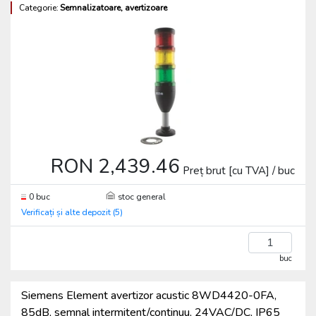
Categorie:
Semnalizatoare, avertizoare
RON 2,439.46
Preț brut [cu TVA] / buc
0 buc
stoc general
Verificați și alte depozit (5)
buc
Siemens Element avertizor acustic 8WD4420-0FA,
85dB, semnal intermitent/continuu, 24VAC/DC, IP65