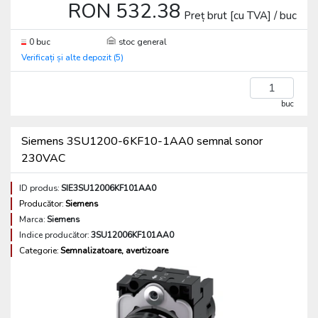
RON 532.38
Preț brut [cu TVA] / buc
0 buc
stoc general
Verificați și alte depozit (5)
buc
Siemens 3SU1200-6KF10-1AA0 semnal sonor
230VAC
ID produs:
SIE3SU12006KF101AA0
Producător:
Siemens
Marca:
Siemens
Indice producător:
3SU12006KF101AA0
Categorie:
Semnalizatoare, avertizoare