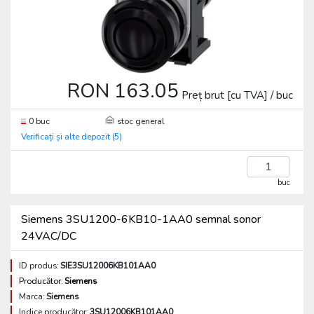
RON 163.05
Preț brut [cu TVA] / buc
0 buc
stoc general
Verificați și alte depozit (5)
buc
Siemens 3SU1200-6KB10-1AA0 semnal sonor
24VAC/DC
ID produs:
SIE3SU12006KB101AA0
Producător:
Siemens
Marca:
Siemens
Indice producător:
3SU12006KB101AA0