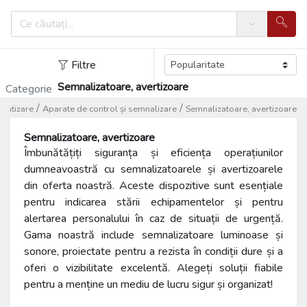
Search
Filtre
Semnalizatoare, avertizoare
Categorie
/
/
matizare
Aparate de control și semnalizare
Semnalizatoare, avertizoare
Semnalizatoare, avertizoare
Îmbunătățiți siguranța și eficiența operațiunilor
dumneavoastră cu semnalizatoarele și avertizoarele
din oferta noastră. Aceste dispozitive sunt esențiale
pentru indicarea stării echipamentelor și pentru
alertarea personalului în caz de situații de urgență.
Gama noastră include semnalizatoare luminoase și
sonore, proiectate pentru a rezista în condiții dure și a
oferi o vizibilitate excelentă. Alegeți soluții fiabile
pentru a menține un mediu de lucru sigur și organizat!