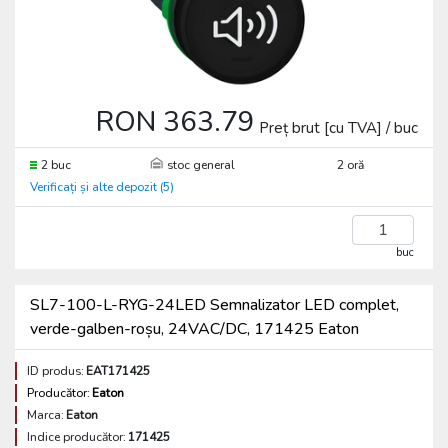
RON 363.79
Preț brut [cu TVA] / buc
2 buc
stoc general
2 oră
Verificați și alte depozit (5)
buc
SL7-100-L-RYG-24LED Semnalizator LED complet,
verde-galben-roșu, 24VAC/DC, 171425 Eaton
ID produs:
EAT171425
Producător:
Eaton
Marca:
Eaton
Indice producător:
171425