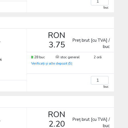
buc
RON
Preț brut [cu TVA] /
.
3.75
buc
28 buc
stoc general
2 oră
ri
Verificați și alte depozit (5)
buc
RON
Preț brut [cu TVA] /
.
2.20
buc