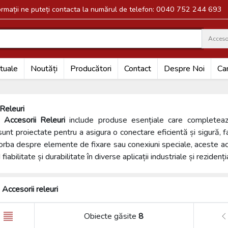
formații ne puteți contacta la numărul de telefon: 0040 752 244 693
Accesor
Search
tuale
Noutăți
Producători
Contact
Despre Noi
Car
 Releuri
a
Accesorii Releuri
include produse esențiale care completează 
sunt proiectate pentru a asigura o conectare eficientă și sigură, fa
orba despre elemente de fixare sau conexiuni speciale, aceste acce
fiabilitate și durabilitate în diverse aplicații industriale și rezidenți
Accesorii releuri
Obiecte găsite
8