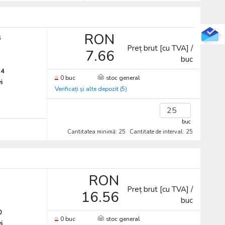
RON
4
Preț brut [cu TVA] /
7.66
buc
14
0 buc
stoc general
ri
Verificați și alte depozit (5)
buc
Cantitatea minimă: 25
Cantitate de interval: 25
RON
Preț brut [cu TVA] /
16.56
buc
0
0 buc
stoc general
ri