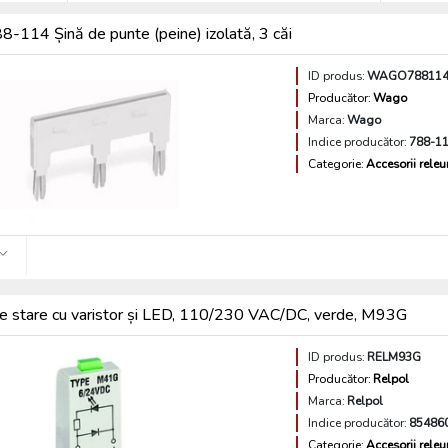
114 Șină de punte (peine) izolată, 3 căi
ID produs:
WAGO78811
Producător:
Wago
Marca:
Wago
Indice producător:
788-1
Categorie:
Accesorii releu
 de stare cu varistor și LED, 110/230 VAC/DC, verde, M93G
ID produs:
RELM93G
Producător:
Relpol
Marca:
Relpol
Indice producător:
85486
Categorie:
Accesorii releu