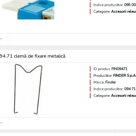
Indice producător:
095.00
Categorie:
Accesorii releu
4.71 clemă de fixare metalică
ID produs:
FIN09471
Producător:
FINDER S.p.A
Marca:
Finder
Indice producător:
094.71
Categorie:
Accesorii releu