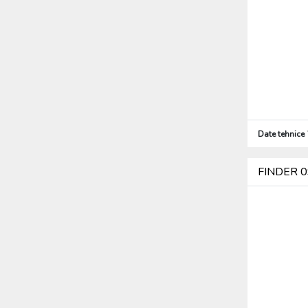
Tehnică de iIuminat (5982)
Sisteme de paratrăsnet (924)
Alte (564)
Produse de protecția muncii,
Îmbrăcăminte de protecție (76)
Scule (2270)
Date tehnice
FINDER 09