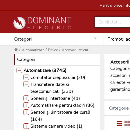
Pentru orice in
Categorii
Promoții ac
/
/
/
Automatizare
Relee
Accesorii releuri
Categorii
Accesorii
Categori
Automatizare (3745)
accesorii 
Comutator crepuscular (20)
că este v
Transmitere date și
garantând 
telecomunicații (339)
Sonerii și interfoane (41)
Automatizare pentru clădiri (86)
Categorie
Senzori și limitatoare de cursă
(164)
Sisteme camere video (1)