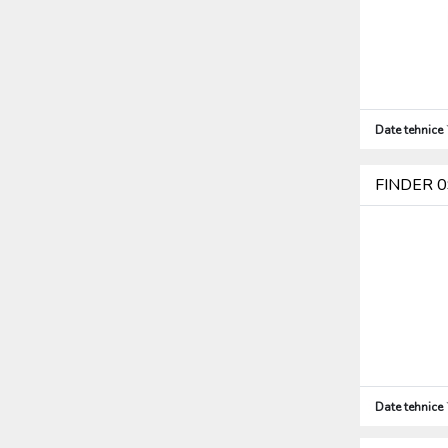
Date tehnice
FINDER 09
Date tehnice