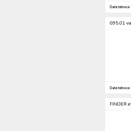
Date tehnice
095.01 var
Date tehnice
FINDER et