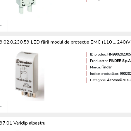
.02.0.230.59 LED fără modul de protecție EMC (110 ... 240)
ID produs:
FIN99020230
Producător:
FINDER S.p.A
Marca:
Finder
Indice producător:
99020
Categorie:
Accesorii releu
7.01 Variclip albastru