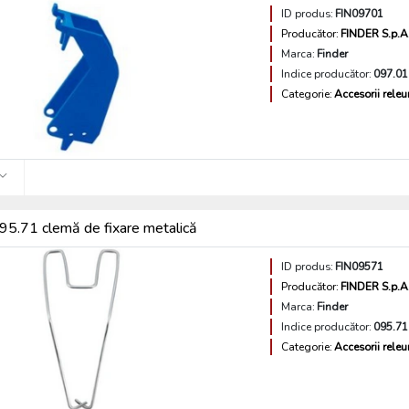
ID produs:
FIN09701
Producător:
FINDER S.p.A
Marca:
Finder
Indice producător:
097.01
Categorie:
Accesorii releu
5.71 clemă de fixare metalică
ID produs:
FIN09571
Producător:
FINDER S.p.A
Marca:
Finder
Indice producător:
095.71
Categorie:
Accesorii releu