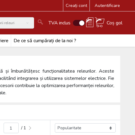
Creați cont
Autentificare
TVA inclus
Coș gol
ii releuri
iere
De ce să cumpărați de la noi ?
și îmbunătățesc funcționalitatea releurilor. Aceste
cilitând integrarea și utilizarea sistemelor electrice. Fie
sorii contribuie la optimizarea performanței releurilor,
ale.
/ 1