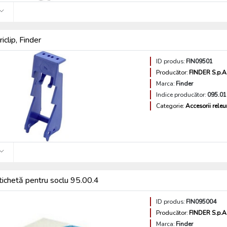
iclip, Finder
ID produs:
FIN09501
Producător:
FINDER S.p.A
Marca:
Finder
Indice producător:
095.01
Categorie:
Accesorii releu
ichetă pentru soclu 95.00.4
ID produs:
FIN095004
Producător:
FINDER S.p.A
Marca:
Finder