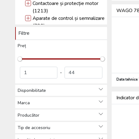
Contactoare și protecție motor
WAGO 788-
(1213)
Aparate de control și semnalizare
(720)
Filtre
Dispozitive logice programabile
(358)
Preț
Relee (364)
Relee de supraveghere (22)
Releu de monitorizare a fazei
(27)
-
Relee de nivel pentru lichide
Date tehnice
(8)
Disponibilitate
Relee de timp (43)
Indicator
Relee industriale (5)
Marca
Suport relee (33)
Relee de supraveghere a
Producător
izolației (21)
Tip de accesoriu
Relee solid state (37)
Alte accesorii relee (27)