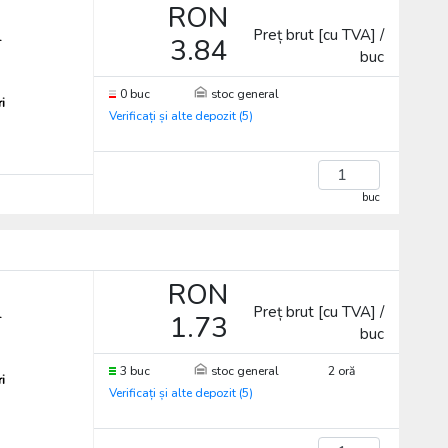
RON
Preț brut [cu TVA] /
.
3.84
buc
0 buc
stoc general
ri
Verificați și alte depozit (5)
buc
RON
Preț brut [cu TVA] /
.
1.73
buc
3 buc
stoc general
2 oră
ri
Verificați și alte depozit (5)