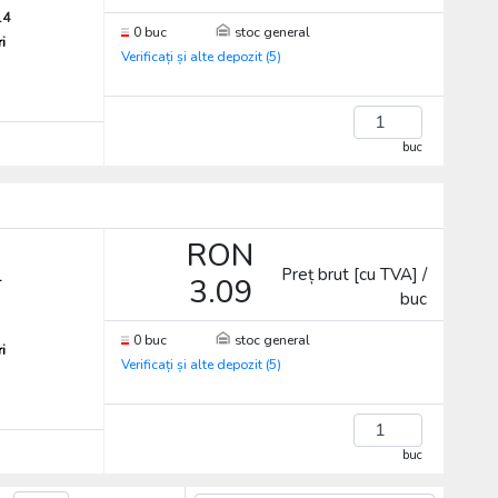
.4
0 buc
stoc general
ri
Verificați și alte depozit (5)
buc
RON
Preț brut [cu TVA] /
.
3.09
buc
0 buc
stoc general
ri
Verificați și alte depozit (5)
buc