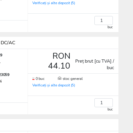
Verificați și alte depozit (5)
buc
V DC/AC
RON
59
Preț brut [cu TVA] /
.
44.10
buc
23059
0 buc
stoc general
ri
Verificați și alte depozit (5)
buc