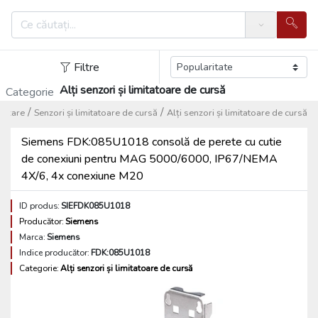
Search
Filtre
Alți senzori și limitatoare de cursă
Categorie
/
/
tizare
Senzori și limitatoare de cursă
Alți senzori și limitatoare de cursă
Siemens FDK:085U1018 consolă de perete cu cutie
de conexiuni pentru MAG 5000/6000, IP67/NEMA
4X/6, 4x conexiune M20
ID produs:
SIEFDK085U1018
Producător:
Siemens
Marca:
Siemens
Indice producător:
FDK:085U1018
Categorie:
Alți senzori și limitatoare de cursă