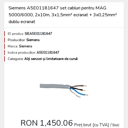
Siemens A5E01181647 set cabluri pentru MAG
5000/6000, 2x10m, 3x1,5mm² ecranat + 3x0,25mm²
dublu ecranat
ID produs:
SIEA5E01181647
Producător:
Siemens
Marca:
Siemens
Indice producător:
A5E01181647
Categorie:
Alți senzori și limitatoare de cursă
RON 1,450.06
Preț brut [cu TVA] / buc