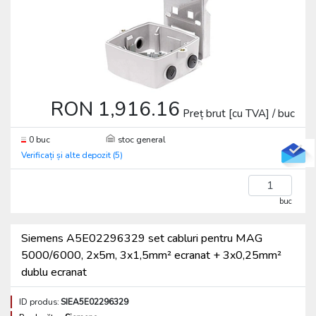
RON 1,916.16
Preț brut [cu TVA] / buc
0 buc
stoc general
Verificați și alte depozit (5)
buc
Siemens A5E02296329 set cabluri pentru MAG
5000/6000, 2x5m, 3x1,5mm² ecranat + 3x0,25mm²
dublu ecranat
ID produs:
SIEA5E02296329