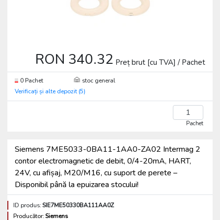
RON 340.32
Preț brut [cu TVA] / Pachet
0 Pachet
stoc general
Verificați și alte depozit (5)
Pachet
Siemens 7ME5033-0BA11-1AA0-ZA02 Intermag 2
contor electromagnetic de debit, 0/4-20mA, HART,
24V, cu afișaj, M20/M16, cu suport de perete –
Disponibil până la epuizarea stocului!
ID produs:
SIE7ME50330BA111AA0Z
Producător:
Siemens