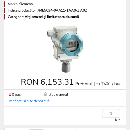
Marca:
Siemens
Indice producător:
7ME5034-0AA11-1AA0-Z A02
Categorie:
Alți senzori și limitatoare de cursă
RON 6,153.31
Preț brut [cu TVA] / buc
0 buc
stoc general
Verificați și alte depozit (5)
buc