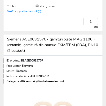
0 buc
stoc general
Verificați și alte depozit (5)
buc
Siemens A5E00915707 garnituri plate MAG 1100 F
(ceramic), garnitură din cauciuc: FKM/FPM (FDA), DN10
(2 buc/set)
ID produs:
SIEA5E00915707
Producător:
Siemens
Marca:
Siemens
Indice producător:
A5E00915707
Categorie:
Alți senzori și limitatoare de cursă