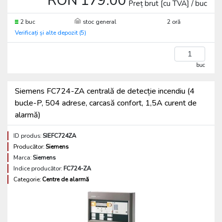
RON 179.00
Preț brut [cu TVA] / buc
2 buc
stoc general
2 oră
Verificați și alte depozit (5)
buc
Siemens FC724-ZA centrală de detecție incendiu (4
bucle-P, 504 adrese, carcasă confort, 1,5A curent de
alarmă)
ID produs:
SIEFC724ZA
Producător:
Siemens
Marca:
Siemens
Indice producător:
FC724-ZA
Categorie:
Centre de alarmă