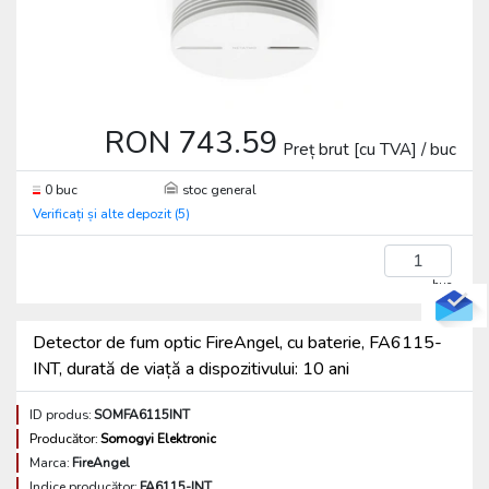
RON 743.59
Preț brut [cu TVA] / buc
0 buc
stoc general
Verificați și alte depozit (5)
buc
Detector de fum optic FireAngel, cu baterie, FA6115-
INT, durată de viață a dispozitivului: 10 ani
ID produs:
SOMFA6115INT
Producător:
Somogyi Elektronic
Marca:
FireAngel
Indice producător:
FA6115-INT