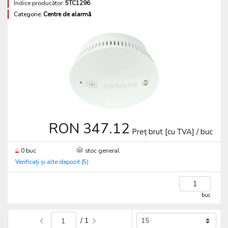
Indice producător:
5TC1296
Categorie:
Centre de alarmă
RON 347.12
Preț brut [cu TVA] / buc
0 buc
stoc general
Verificați și alte depozit (5)
buc
/ 1