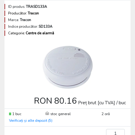
ID produs:
TRASD133A
Producător:
Tracon
Marca:
Tracon
Indice producător:
SD133A
Categorie:
Centre de alarmă
RON 80.16
Preț brut [cu TVA] / buc
1 buc
stoc general
2 oră
Verificați și alte depozit (5)