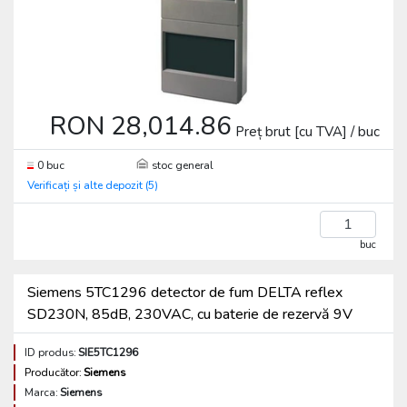
RON 28,014.86
Preț brut [cu TVA] / buc
0 buc
stoc general
Verificați și alte depozit (5)
buc
Siemens 5TC1296 detector de fum DELTA reflex
SD230N, 85dB, 230VAC, cu baterie de rezervă 9V
ID produs:
SIE5TC1296
Producător:
Siemens
Marca:
Siemens