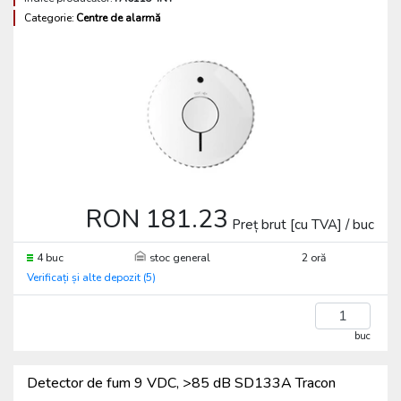
Categorie:
Centre de alarmă
RON 181.23
Preț brut [cu TVA] / buc
4 buc
stoc general
2 oră
Verificați și alte depozit (5)
buc
Detector de fum 9 VDC, >85 dB SD133A Tracon