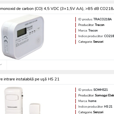
 monoxid de carbon (CO) 4,5 VDC (3×1,5V AA), >85 dB CO218A 
ID produs:
TRACO218A
Producător:
Tracon
Marca:
Tracon
Indice producător:
CO21
Categorie:
Senzori
e intrare instalabilă pe uşă HS 21
ID produs:
SOMHS21
Producător:
Somogyi Elek
Marca:
home
Indice producător:
HS 21
Categorie:
Senzori