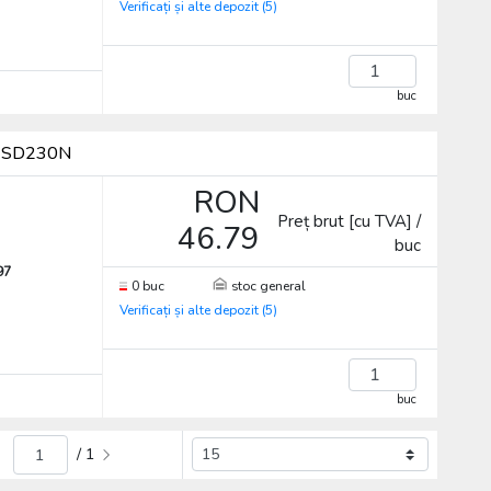
Verificați și alte depozit (5)
buc
um SD230N
RON
Preț brut [cu TVA] /
46.79
buc
97
0 buc
stoc general
Verificați și alte depozit (5)
buc
/ 1