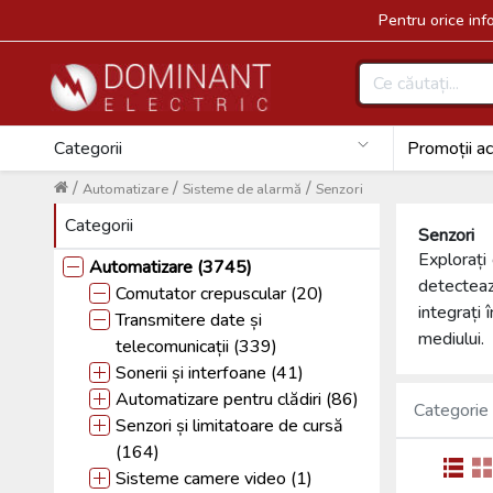
Pentru orice in
Categorii
Promoții ac
/
/
/
Automatizare
Sisteme de alarmă
Senzori
Categorii
Senzori
Explorați
Automatizare (3745)
detectează
Comutator crepuscular (20)
integrați
Transmitere date și
mediului.
telecomunicații (339)
Sonerii și interfoane (41)
Automatizare pentru clădiri (86)
Categorie
Senzori și limitatoare de cursă
(164)
Sisteme camere video (1)