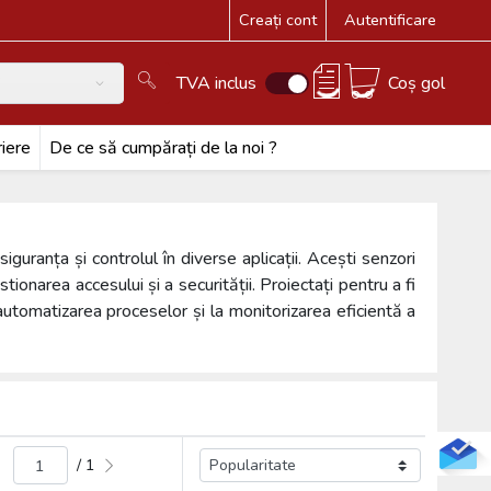
Creați cont
Autentificare
TVA inclus
Coș gol
i
iere
De ce să cumpărați de la noi ?
uranța și controlul în diverse aplicații. Acești senzori
ionarea accesului și a securității. Proiectați pentru a fi
automatizarea proceselor și la monitorizarea eficientă a
/ 1