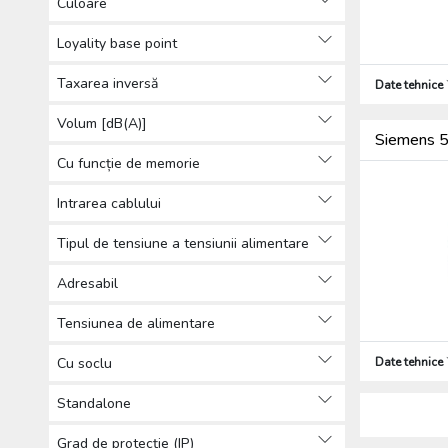
Culoare
(127)
Produse de bază pentru instalații
Loyality base point
electrice (10007)
Taxarea inversă
Date tehnice
Cabluri, conductori (644)
Firide de distribuţie şi cofrete (2286)
Volum [dB(A)]
Aparataj (2476)
Siemens 5
Sisteme solare (86)
Cu funcție de memorie
Tehnică de iIuminat (5982)
Intrarea cablului
Sisteme de paratrăsnet (924)
Alte (564)
Tipul de tensiune a tensiunii alimentare
Produse de protecția muncii,
Îmbrăcăminte de protecție (76)
Adresabil
Scule (2270)
Tensiunea de alimentare
Cu soclu
Date tehnice
Standalone
Grad de protecție (IP)