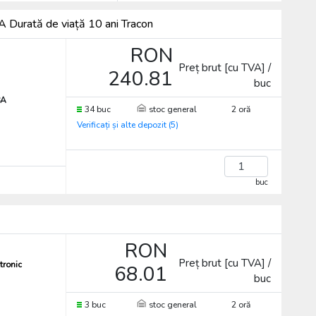
Durată de viață 10 ani Tracon
RON
Preț brut [cu TVA] /
240.81
buc
8A
34 buc
stoc general
2 oră
Verificați și alte depozit (5)
buc
RON
Preț brut [cu TVA] /
tronic
68.01
buc
3 buc
stoc general
2 oră