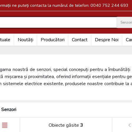
formații ne puteți contacta la numărul de telefon: 0040 752 244 693
Senzor
Search
tuale
Noutăți
Producători
Contact
Despre Noi
Car
 gama noastră de senzori, special concepuți pentru a îmbunătăți sig
 mișcarea și proximitatea, oferind informații esențiale pentru gest
 în sistemele electrice existente, produsele noastre contribuie la 
Senzori
Obiecte găsite
3