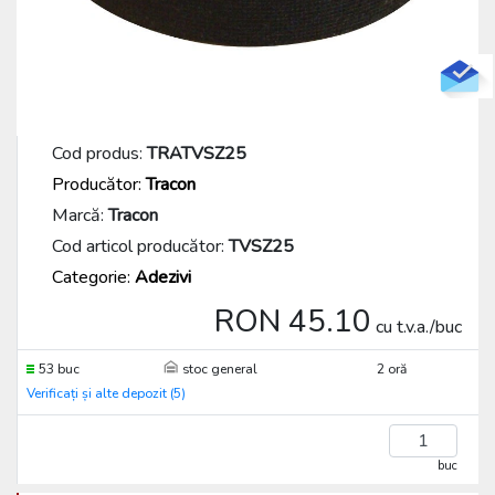
Cod produs:
TRATVSZ25
Producător:
Tracon
Marcă:
Tracon
Cod articol producător:
TVSZ25
Categorie:
Adezivi
RON 45.10
cu t.v.a./buc
53 buc
stoc general
2 oră
Verificați și alte depozit (5)
buc