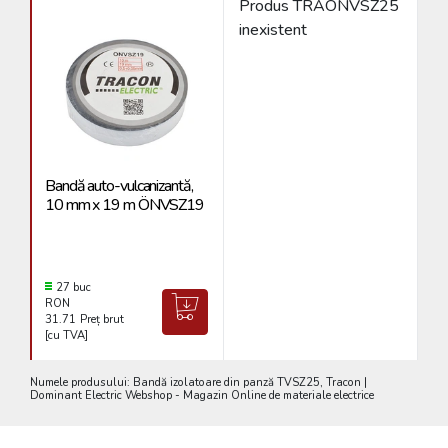
Produs TRAONVSZ25
inexistent
Bandă auto-vulcanizantă,
Ba
10 mm x 19 m ÖNVSZ19
1
27 buc
RON
R
31.71
Preț brut
68
[cu TVA]
[c
Numele produsului: Bandă izolatoare din panză TVSZ25, Tracon |
Dominant Electric Webshop - Magazin Online de materiale electrice