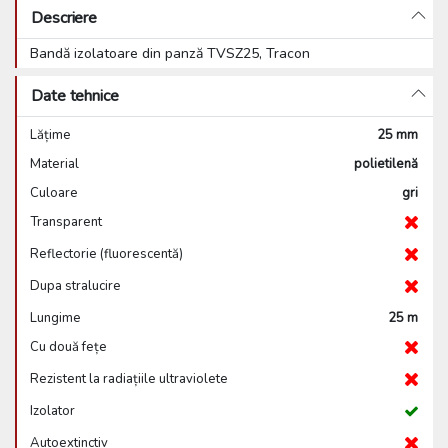
Descriere
Bandă izolatoare din panză TVSZ25, Tracon
Date tehnice
Lățime
25 mm
Material
polietilenă
Culoare
gri
Transparent
Reflectorie (fluorescentă)
Dupa stralucire
Lungime
25 m
Cu două fețe
Rezistent la radiațiile ultraviolete
Izolator
Autoextinctiv