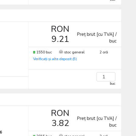
RON
Preț brut [cu TVA] /
9.21
buc
1550 buc
stoc general
2 oră
Verificați și alte depozit (5)
buc
RON
Preț brut [cu TVA] /
3.82
buc
6