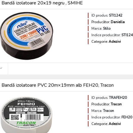
Bandă izolatoare 20x19 negru , SMIHE
ID produs:
STI1242
Producător:
Daniella
Marca:
Stilo
Indice producător:
STI124
Categorie:
Adezivi
Bandă izolatoare PVC 20m×19mm alb FEH20, Tracon
ID produs:
TRAFEH20
Producător:
Tracon
Marca:
Tracon
Indice producător:
FEH20
Categorie:
Adezivi