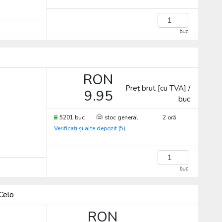
buc
RON
Preț brut [cu TVA] /
9.95
buc
5201 buc
stoc general
2 oră
Verificați și alte depozit (5)
buc
Celo
RON