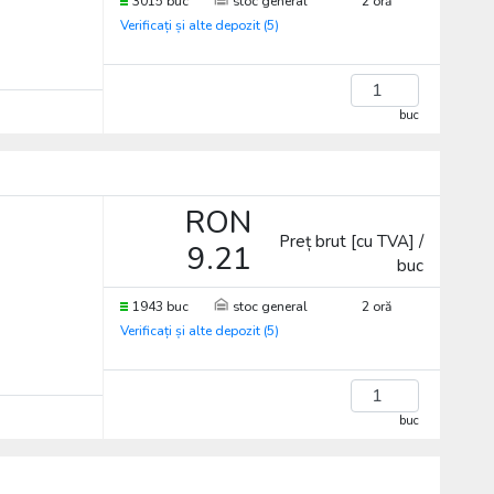
3015 buc
stoc general
2 oră
Verificați și alte depozit (5)
buc
RON
Preț brut [cu TVA] /
9.21
buc
1943 buc
stoc general
2 oră
Verificați și alte depozit (5)
buc