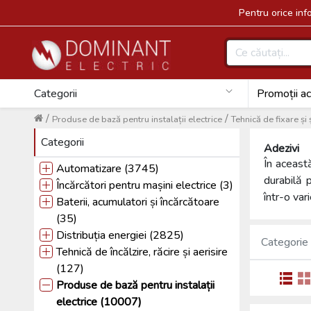
Pentru orice in
Categorii
Promoții ac
/
/
Produse de bază pentru instalații electrice
Tehnică de fixare și
Categorii
Adezivi
În această
Automatizare (3745)
durabilă 
Încărcători pentru mașini electrice (3)
într-o var
Baterii, acumulatori și încărcătoare
(35)
Distribuția energiei (2825)
Categorie
Tehnică de încălzire, răcire și aerisire
(127)
Produse de bază pentru instalații
electrice (10007)