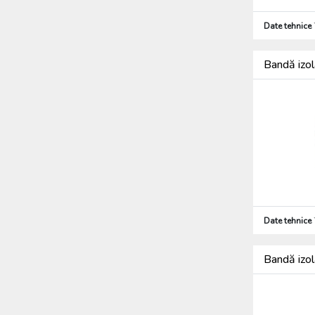
Date tehnice
Bandă izo
Date tehnice
Bandă izo