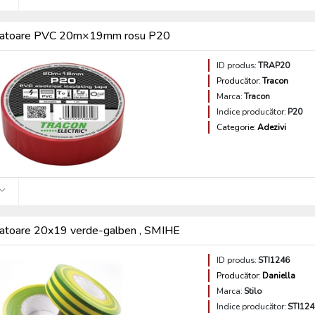
olatoare PVC 20m×19mm rosu P20
ID produs:
TRAP20
Producător:
Tracon
Marca:
Tracon
Indice producător:
P20
Categorie:
Adezivi
latoare 20x19 verde-galben , SMIHE
ID produs:
STI1246
Producător:
Daniella
Marca:
Stilo
Indice producător:
STI124