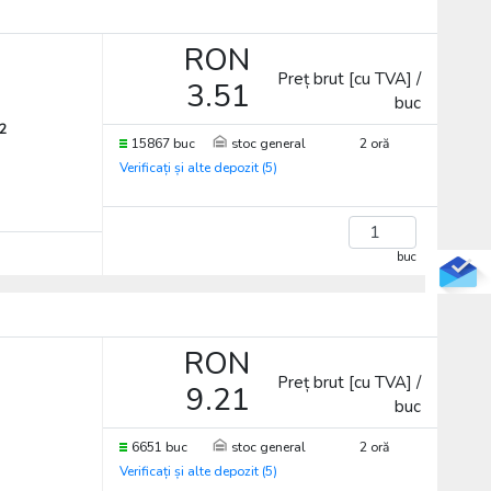
RON
Preț brut [cu TVA] /
3.51
buc
2
15867 buc
stoc general
2 oră
Verificați și alte depozit (5)
buc
RON
Preț brut [cu TVA] /
9.21
buc
6651 buc
stoc general
2 oră
Verificați și alte depozit (5)