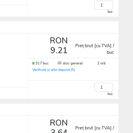
buc
RON
Preț brut [cu TVA] /
9.21
buc
517 buc
stoc general
2 oră
Verificați și alte depozit (5)
buc
RON
Preț brut [cu TVA] /
3.64