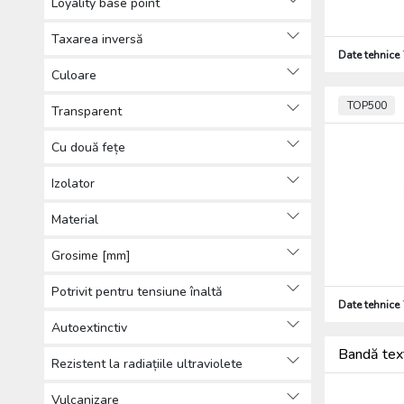
Loyality base point
Coliere și izolatoare pentru cabluri
de putere (204)
Taxarea inversă
Date tehnice
Sisteme de etichetare (71)
Culoare
Sisteme montare cabluri, tuburi
(527)
TOP500
Transparent
Materiale de montaj și conectare
a cablurilor (983)
Cu două fețe
Sisteme de susținere cabluri
Izolator
(6074)
Cutii pardoseală, sisteme de
Material
montare în pardoseală (39)
Accesorii pentru instalații de
Grosime [mm]
protecție împortiva incendiilor
Potrivit pentru tensiune înaltă
(22)
Date tehnice
Tuburi de protecție a cablurilor
Autoextinctiv
electrice (240)
Bandă tex
Presetupe și inele de etanșare
Rezistent la radiațiile ultraviolete
(355)
Vulcanizare