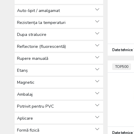
Alte produse pentru instalați
electrice (4)
Auto-lipit / amalgamat
Cabluri, conductori (644)
Firide de distribuţie şi cofrete (2286)
Rezistența la temperaturi
Aparataj (2476)
Dupa stralucire
Sisteme solare (86)
Tehnică de iIuminat (5982)
Reflectorie (fluorescentă)
Date tehnice
Sisteme de paratrăsnet (924)
Alte (564)
Rupere manuală
Produse de protecția muncii,
TOP500
Etanș
Îmbrăcăminte de protecție (76)
Scule (2270)
Magnetic
Ambalaj
Potrivit pentru PVC
Aplicare
Formă fizică
Date tehnice