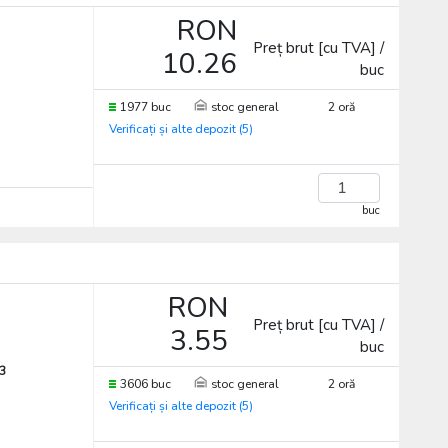
RON
Preț brut [cu TVA] /
10.26
buc
1977 buc
stoc general
2 oră
Verificați și alte depozit (5)
buc
RON
Preț brut [cu TVA] /
3.55
buc
3
3606 buc
stoc general
2 oră
Verificați și alte depozit (5)