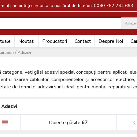
formații ne puteți contacta la numărul de telefon: 0040 752 244 693
Adeziv
Search
tuale
Noutăți
Producători
Contact
Despre Noi
Car
/
 șuruburi
Adezivi
 categorie, veți găsi adezivi special concepuți pentru aplicații ele
pentru fixarea cablurilor, componentelor și accesoriilor electrice,
ietate de formule, adezivii sunt ideali pentru montaj, reparații și izo
Adezivi
Obiecte găsite
67