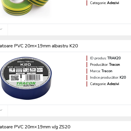
Categorie:
Adezivi
olatoare PVC 20m×19mm albastru K20
ID produs:
TRAK20
Producător:
Tracon
Marca:
Tracon
Indice producător:
K20
Categorie:
Adezivi
olatoare PVC 20m×19mm v/g ZS20