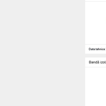
Date tehnice
Bandă izo