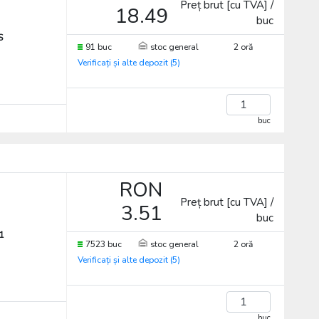
Preț brut [cu TVA] /
18.49
buc
S
91 buc
stoc general
2 oră
Verificați și alte depozit (5)
buc
RON
Preț brut [cu TVA] /
3.51
buc
1
7523 buc
stoc general
2 oră
Verificați și alte depozit (5)
buc