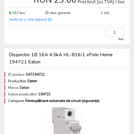
RON 23.66
Preț brut [cu TVA] / buc
152 buc
stoc general
2 oră
Verificați și alte depozit (5)
buc
Disjunctor 1B 16A 4,5kA HL-B16/1 xPole Home
194721 Eaton
ID produs:
EAT194721
Producător:
Eaton
Marca:
Eaton
Indice producător:
194721
Categorie:
Întrerupătoare automate de circuit (siguranțe)