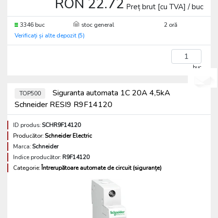
RON 22.72
Preț brut [cu TVA] / buc
3346 buc
stoc general
2 oră
Verificați și alte depozit (5)
buc
Siguranta automata 1C 20A 4,5kA
TOP500
Schneider RESI9 R9F14120
ID produs:
SCHR9F14120
Producător:
Schneider Electric
Marca:
Schneider
Indice producător:
R9F14120
Categorie:
Întrerupătoare automate de circuit (siguranțe)