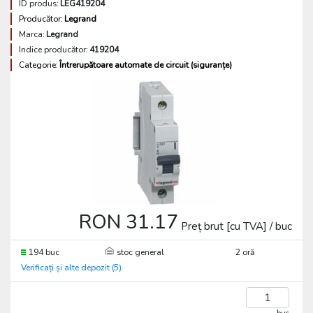
ID produs:
LEG419204
Producător:
Legrand
Marca:
Legrand
Indice producător:
419204
Categorie:
Întrerupătoare automate de circuit (siguranțe)
RON 31.17
Preț brut [cu TVA] / buc
194 buc
stoc general
2 oră
Verificați și alte depozit (5)