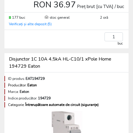
RON 36.97
Preț brut [cu TVA] / buc
177 buc
stoc general
2 oră
Verificați și alte depozit (5)
buc
Disjunctor 1C 10A 4,5kA HL-C10/1 xPole Home
194729 Eaton
ID produs:
EAT194729
Producător:
Eaton
Marca:
Eaton
Indice producător:
194729
Categorie:
Întrerupătoare automate de circuit (siguranțe)