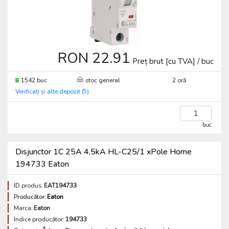
RON 22.91
Preț brut [cu TVA] / buc
1542 buc
stoc general
2 oră
Verificați și alte depozit (5)
buc
Disjunctor 1C 25A 4,5kA HL-C25/1 xPole Home
194733 Eaton
ID produs:
EAT194733
Producător:
Eaton
Marca:
Eaton
Indice producător:
194733