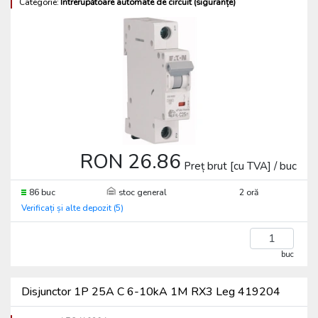
Categorie:
Întrerupătoare automate de circuit (siguranțe)
RON 26.86
Preț brut [cu TVA] / buc
86 buc
stoc general
2 oră
Verificați și alte depozit (5)
buc
Disjunctor 1P 25A C 6-10kA 1M RX3 Leg 419204