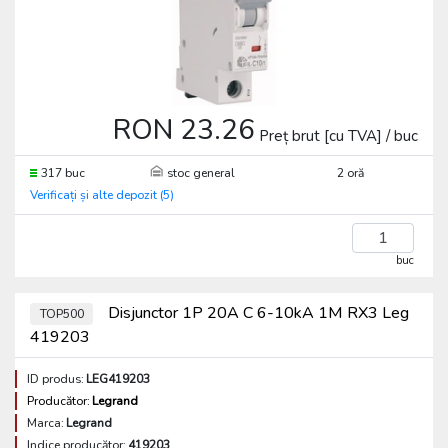
RON 23.26
Preț brut [cu TVA] / buc
317 buc
stoc general
2 oră
Verificați și alte depozit (5)
buc
Disjunctor 1P 20A C 6-10kA 1M RX3 Leg
TOP500
419203
ID produs:
LEG419203
Producător:
Legrand
Marca:
Legrand
Indice producător:
419203