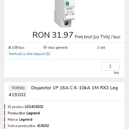
RON 31.97
Preț brut [cu TVA] / buc
108 buc
stoc general
2 oră
Verificați și alte depozit (5)
buc
Disjunctor 1P 16A C 6-10kA 1M RX3 Leg
TOP500
419202
ID produs:
LEG419202
Producător:
Legrand
Marca:
Legrand
Indice producător:
419202