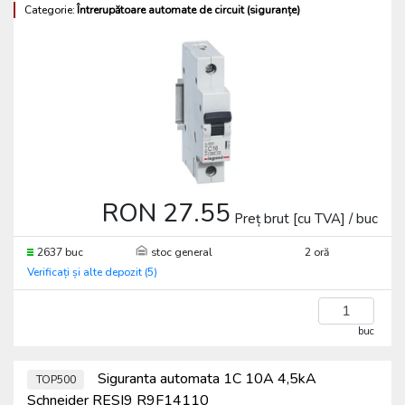
Categorie:
Întrerupătoare automate de circuit (siguranțe)
RON 27.55
Preț brut [cu TVA] / buc
2637 buc
stoc general
2 oră
Verificați și alte depozit (5)
buc
Siguranta automata 1C 10A 4,5kA
TOP500
Schneider RESI9 R9F14110