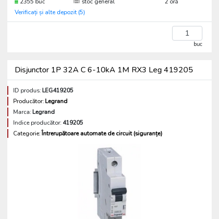
2355 buc
stoc general
2 oră
Verificați și alte depozit (5)
buc
Disjunctor 1P 32A C 6-10kA 1M RX3 Leg 419205
ID produs:
LEG419205
Producător:
Legrand
Marca:
Legrand
Indice producător:
419205
Categorie:
Întrerupătoare automate de circuit (siguranțe)