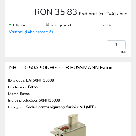
RON 35.83
Preț brut [cu TVA] / buc
106 buc
stoc general
2 oră
Verificați și alte depozit (5)
buc
NH-000 50A 50NHG000B BUSSMANN Eaton
ID produs:
EAT50NHG000B
Producător:
Eaton
Marca:
Eaton
Indice producător:
50NHG000B
Categorie:
Socluri pentru siguranțe fuzibile NH (MPR)