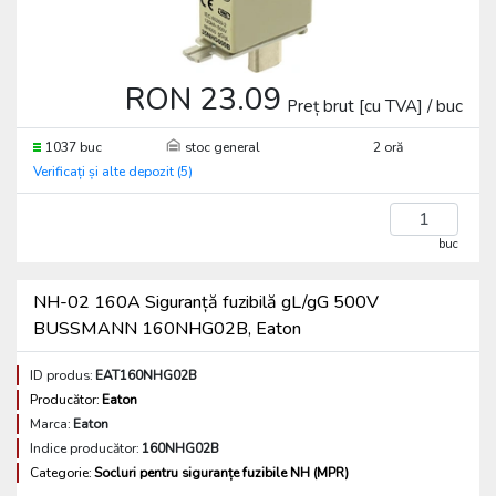
RON 23.09
Preț brut [cu TVA] / buc
1037 buc
stoc general
2 oră
Verificați și alte depozit (5)
buc
NH-02 160A Siguranță fuzibilă gL/gG 500V
BUSSMANN 160NHG02B, Eaton
ID produs:
EAT160NHG02B
Producător:
Eaton
Marca:
Eaton
Indice producător:
160NHG02B
Categorie:
Socluri pentru siguranțe fuzibile NH (MPR)