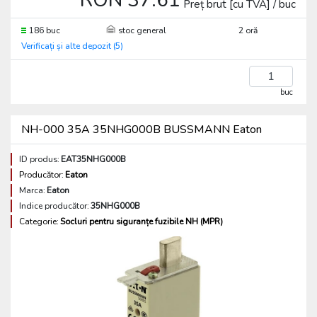
RON 37.61
Preț brut [cu TVA] / buc
186 buc
stoc general
2 oră
Verificați și alte depozit (5)
buc
NH-000 35A 35NHG000B BUSSMANN Eaton
ID produs:
EAT35NHG000B
Producător:
Eaton
Marca:
Eaton
Indice producător:
35NHG000B
Categorie:
Socluri pentru siguranțe fuzibile NH (MPR)