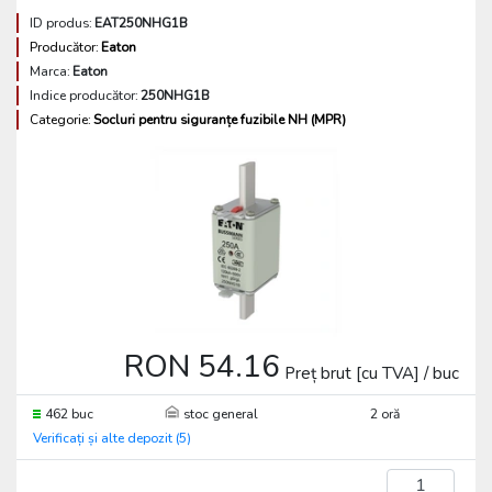
ID produs:
EAT250NHG1B
Producător:
Eaton
Marca:
Eaton
Indice producător:
250NHG1B
Categorie:
Socluri pentru siguranțe fuzibile NH (MPR)
RON 54.16
Preț brut [cu TVA] / buc
462 buc
stoc general
2 oră
Verificați și alte depozit (5)