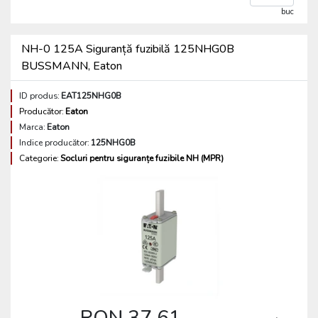
buc
NH-0 125A Siguranță fuzibilă 125NHG0B
BUSSMANN, Eaton
ID produs:
EAT125NHG0B
Producător:
Eaton
Marca:
Eaton
Indice producător:
125NHG0B
Categorie:
Socluri pentru siguranțe fuzibile NH (MPR)