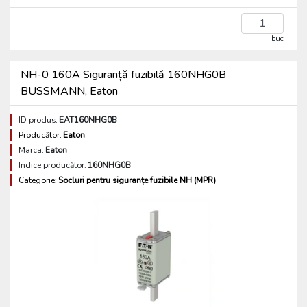
buc
NH-0 160A Siguranță fuzibilă 160NHG0B
BUSSMANN, Eaton
ID produs:
EAT160NHG0B
Producător:
Eaton
Marca:
Eaton
Indice producător:
160NHG0B
Categorie:
Socluri pentru siguranțe fuzibile NH (MPR)