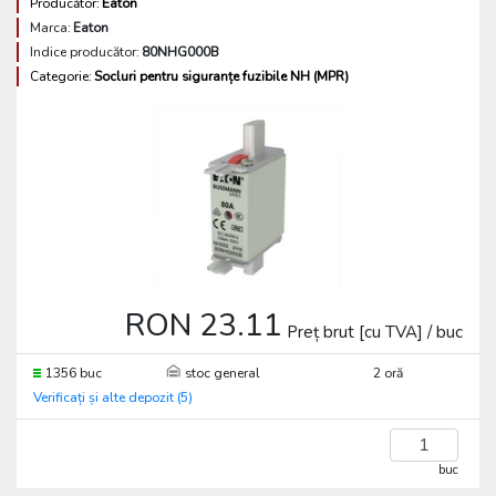
Producător:
Eaton
Marca:
Eaton
Indice producător:
80NHG000B
Categorie:
Socluri pentru siguranțe fuzibile NH (MPR)
RON 23.11
Preț brut [cu TVA] / buc
1356 buc
stoc general
2 oră
Verificați și alte depozit (5)
buc