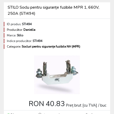
STILO Soclu pentru siguranțe fuzibile MPR 1, 660V,
250A (STI494)
ID produs:
STI494
Producător:
Daniella
Marca:
Stilo
Indice producător:
STI494
Categorie:
Socluri pentru siguranțe fuzibile NH (MPR)
RON 40.83
Preț brut [cu TVA] / buc