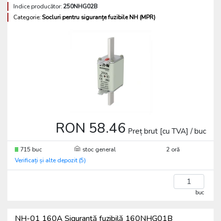
Indice producător:
250NHG02B
Categorie:
Socluri pentru siguranțe fuzibile NH (MPR)
RON 58.46
Preț brut [cu TVA] / buc
715 buc
stoc general
2 oră
Verificați și alte depozit (5)
buc
NH-01 160A Siguranță fuzibilă 160NHG01B