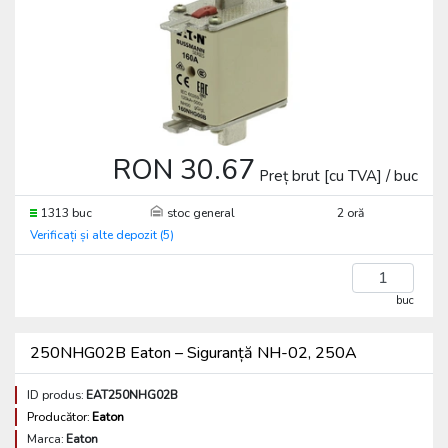
RON 30.67
Preț brut [cu TVA] / buc
1313 buc
stoc general
2 oră
Verificați și alte depozit (5)
buc
250NHG02B Eaton – Siguranță NH-02, 250A
ID produs:
EAT250NHG02B
Producător:
Eaton
Marca:
Eaton