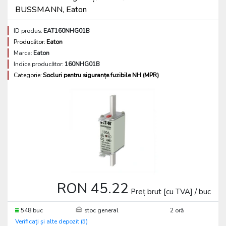
BUSSMANN, Eaton
ID produs:
EAT160NHG01B
Producător:
Eaton
Marca:
Eaton
Indice producător:
160NHG01B
Categorie:
Socluri pentru siguranțe fuzibile NH (MPR)
RON 45.22
Preț brut [cu TVA] / buc
548 buc
stoc general
2 oră
Verificați și alte depozit (5)