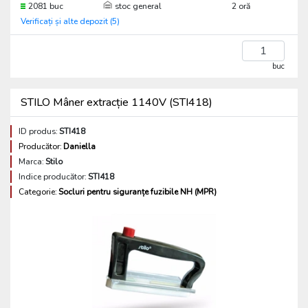
2081 buc
stoc general
2 oră
Verificați și alte depozit (5)
buc
STILO Mâner extracție 1140V (STI418)
ID produs:
STI418
Producător:
Daniella
Marca:
Stilo
Indice producător:
STI418
Categorie:
Socluri pentru siguranțe fuzibile NH (MPR)