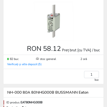
RON 58.12
Preț brut [cu TVA] / buc
82 buc
stoc general
2 oră
Verificați și alte depozit (5)
buc
NH-000 80A 80NHG000B BUSSMANN Eaton
ID produs:
EAT80NHG000B