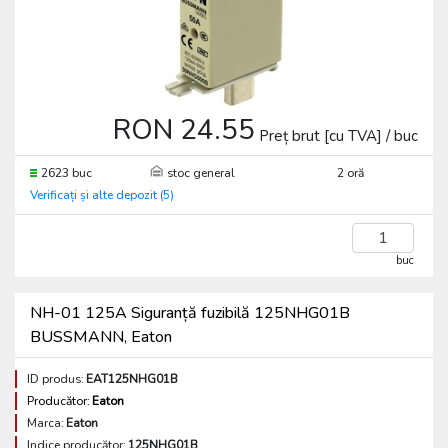
RON 24.55
Preț brut [cu TVA] / buc
2623 buc
stoc general
2 oră
Verificați și alte depozit (5)
buc
NH-01 125A Siguranță fuzibilă 125NHG01B
BUSSMANN, Eaton
ID produs:
EAT125NHG01B
Producător:
Eaton
Marca:
Eaton
Indice producător:
125NHG01B