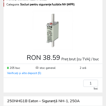
Categorie:
Socluri pentru siguranțe fuzibile NH (MPR)
RON 38.59
Preț brut [cu TVA] / buc
205 buc
stoc general
2 oră
Verificați și alte depozit (5)
buc
250NHG1B Eaton – Siguranță NH-1, 250A