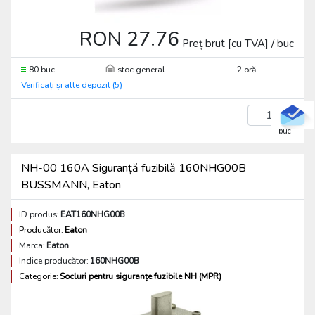
RON 27.76
Preț brut [cu TVA] / buc
80 buc
stoc general
2 oră
Verificați și alte depozit (5)
buc
NH-00 160A Siguranță fuzibilă 160NHG00B
BUSSMANN, Eaton
ID produs:
EAT160NHG00B
Producător:
Eaton
Marca:
Eaton
Indice producător:
160NHG00B
Categorie:
Socluri pentru siguranțe fuzibile NH (MPR)