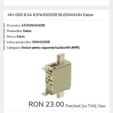
NH-000 63A 63NHG000B BUSSMANN Eaton
ID produs:
EAT63NHG000B
Producător:
Eaton
Marca:
Eaton
Indice producător:
63NHG000B
Categorie:
Socluri pentru siguranțe fuzibile NH (MPR)
RON 23.00
Preț brut [cu TVA] / buc