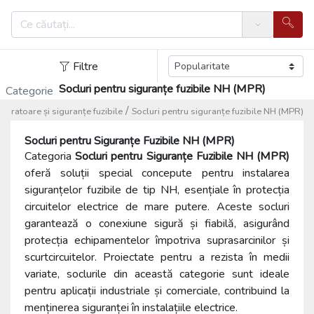
Search
Filtre
Socluri pentru siguranțe fuzibile NH (MPR)
Categorie
/
paratoare și siguranțe fuzibile
Socluri pentru siguranțe fuzibile NH (MPR)
Socluri pentru Siguranțe Fuzibile NH (MPR)
Categoria
Socluri pentru Siguranțe Fuzibile NH (MPR)
oferă soluții special concepute pentru instalarea
siguranțelor fuzibile de tip NH, esențiale în protecția
circuitelor electrice de mare putere. Aceste socluri
garantează o conexiune sigură și fiabilă, asigurând
protecția echipamentelor împotriva suprasarcinilor și
scurtcircuitelor. Proiectate pentru a rezista în medii
variate, soclurile din această categorie sunt ideale
pentru aplicații industriale și comerciale, contribuind la
menținerea siguranței în instalațiile electrice.