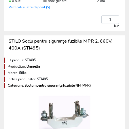
6 buc
stoc general
2 oră
Verificați și alte depozit (5)
buc
STILO Soclu pentru siguranțe fuzibile MPR 2, 660V,
400A (STI495)
ID produs:
STI495
Producător:
Daniella
Marca:
Stilo
Indice producător:
STI495
Categorie:
Socluri pentru siguranțe fuzibile NH (MPR)