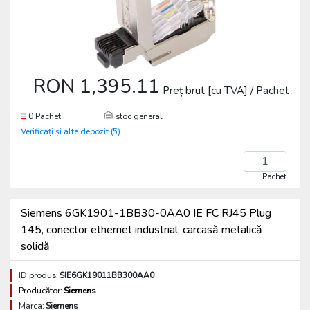
RON 1,395.11
Preț brut [cu TVA] / Pachet
0 Pachet
stoc general
Verificați și alte depozit (5)
Pachet
Siemens 6GK1901-1BB30-0AA0 IE FC RJ45 Plug
145, conector ethernet industrial, carcasă metalică
solidă
ID produs:
SIE6GK19011BB300AA0
Producător:
Siemens
Marca:
Siemens