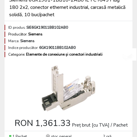
Siemens 6GK1901-1BB10-2AB0 IE FC RJ45 Plug
180 2x2, conector ethernet industrial, carcasă metalică
solidă, 10 buc/pachet
ID produs:
SIE6GK19011BB102AB0
Producător:
Siemens
Marca:
Siemens
Indice producător:
6GK19011BB102AB0
Categorie:
Elemente de conexiune și conectori industriali
RON 1,361.33
Preț brut [cu TVA] / Pachet
1 Pachet
stoc general
2 oră