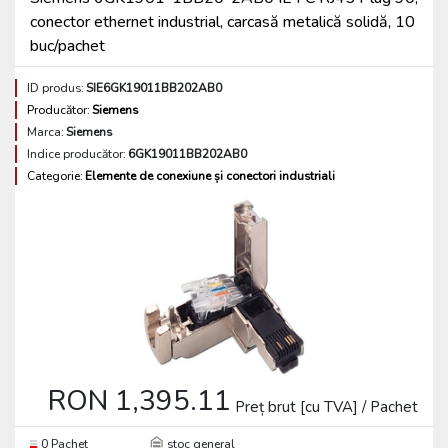
conector ethernet industrial, carcasă metalică solidă, 10
buc/pachet
ID produs:
SIE6GK19011BB202AB0
Producător:
Siemens
Marca:
Siemens
Indice producător:
6GK19011BB202AB0
Categorie:
Elemente de conexiune și conectori industriali
RON 1,395.11
Preț brut [cu TVA] / Pachet
0 Pachet
stoc general