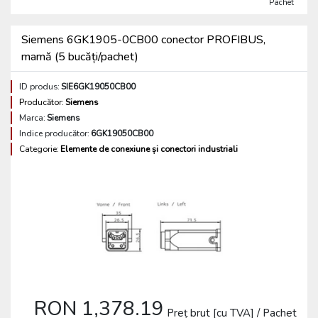
Pachet
Siemens 6GK1905-0CB00 conector PROFIBUS,
mamă (5 bucăți/pachet)
ID produs:
SIE6GK19050CB00
Producător:
Siemens
Marca:
Siemens
Indice producător:
6GK19050CB00
Categorie:
Elemente de conexiune și conectori industriali
RON 1,378.19
Preț brut [cu TVA] / Pachet