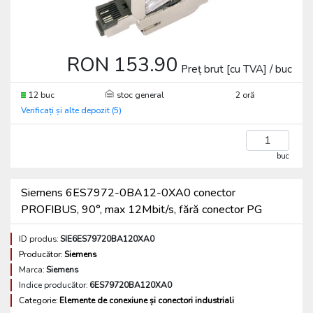
RON 153.90
Preț brut [cu TVA] / buc
12 buc
stoc general
2 oră
Verificați și alte depozit (5)
buc
Siemens 6ES7972-0BA12-0XA0 conector
PROFIBUS, 90°, max 12Mbit/s, fără conector PG
ID produs:
SIE6ES79720BA120XA0
Producător:
Siemens
Marca:
Siemens
Indice producător:
6ES79720BA120XA0
Categorie:
Elemente de conexiune și conectori industriali