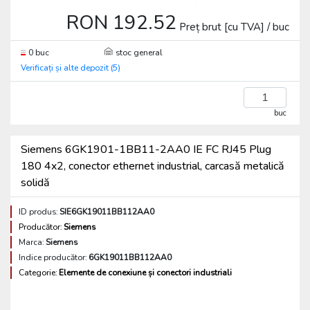
RON 192.52
Preț brut [cu TVA] / buc
0 buc
stoc general
Verificați și alte depozit (5)
buc
Siemens 6GK1901-1BB11-2AA0 IE FC RJ45 Plug
180 4x2, conector ethernet industrial, carcasă metalică
solidă
ID produs:
SIE6GK19011BB112AA0
Producător:
Siemens
Marca:
Siemens
Indice producător:
6GK19011BB112AA0
Categorie:
Elemente de conexiune și conectori industriali