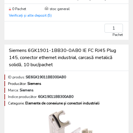
0 Pachet
stoc general
Verificați și alte depozit (5)
Pachet
Siemens 6GK1901-1BB30-0AB0 IE FC RJ45 Plug
145, conector ethernet industrial, carcasă metalică
solidă, 10 buc/pachet
ID produs:
SIE6GK19011BB300AB0
Producător:
Siemens
Marca:
Siemens
Indice producător:
6GK19011BB300AB0
Categorie:
Elemente de conexiune și conectori industriali