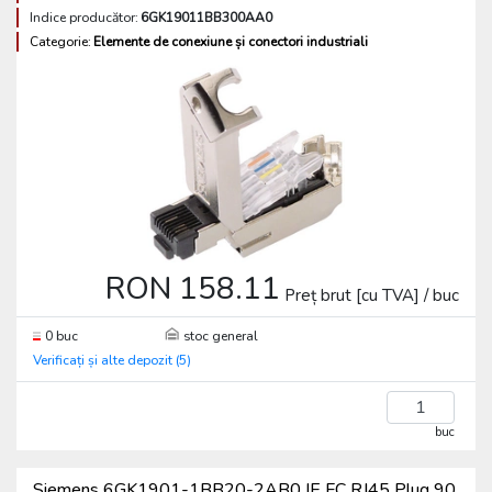
Indice producător:
6GK19011BB300AA0
Categorie:
Elemente de conexiune și conectori industriali
RON 158.11
Preț brut [cu TVA] / buc
0 buc
stoc general
Verificați și alte depozit (5)
buc
Siemens 6GK1901-1BB20-2AB0 IE FC RJ45 Plug 90,