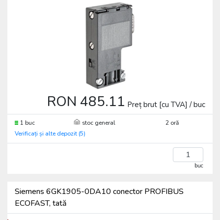
RON 485.11
Preț brut [cu TVA] / buc
1 buc
stoc general
2 oră
Verificați și alte depozit (5)
buc
Siemens 6GK1905-0DA10 conector PROFIBUS
ECOFAST, tată