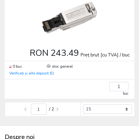
RON 243.49
Preț brut [cu TVA] / buc
0 buc
stoc general
Verificați și alte depozit (5)
buc
/ 2
Despre noi