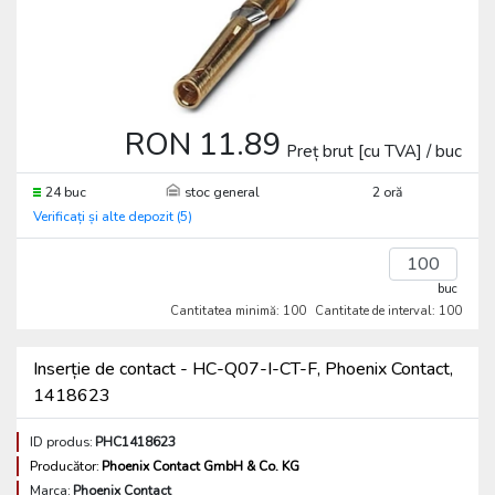
RON 11.89
Preț brut [cu TVA] / buc
24 buc
stoc general
2 oră
Verificați și alte depozit (5)
buc
Cantitatea minimă: 100
Cantitate de interval: 100
Inserție de contact - HC-Q07-I-CT-F, Phoenix Contact,
1418623
ID produs:
PHC1418623
Producător:
Phoenix Contact GmbH & Co. KG
Marca:
Phoenix Contact