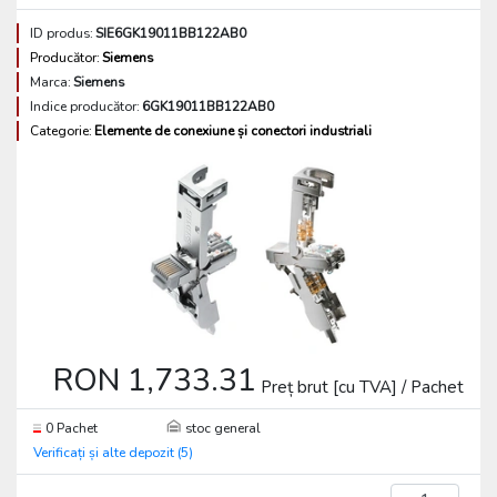
ID produs:
SIE6GK19011BB122AB0
Producător:
Siemens
Marca:
Siemens
Indice producător:
6GK19011BB122AB0
Categorie:
Elemente de conexiune și conectori industriali
RON 1,733.31
Preț brut [cu TVA] / Pachet
0 Pachet
stoc general
Verificați și alte depozit (5)