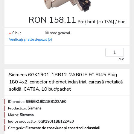
RON 158.11
Preț brut [cu TVA] / buc
0 buc
stoc general
Verificați și alte depozit (5)
buc
Siemens 6GK1901-1BB12-2AB0 IE FC RJ45 Plug
180 4x2, conector ethernet industrial, carcasă metalică
solidă, CAT6A, 10 buc/pachet
ID produs:
SIE6GK19011BB122AE0
Producător:
Siemens
Marca:
Siemens
Indice producător:
6GK19011BB122AE0
Categorie:
Elemente de conexiune și conectori industriali