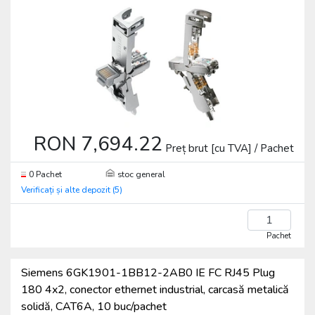
RON 7,694.22
Preț brut [cu TVA] / Pachet
0 Pachet
stoc general
Verificați și alte depozit (5)
Pachet
Siemens 6GK1901-1BB12-2AB0 IE FC RJ45 Plug
180 4x2, conector ethernet industrial, carcasă metalică
solidă, CAT6A, 10 buc/pachet