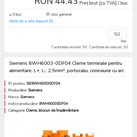
RON 44.43
Preț brut [cu TVA] / buc
0 buc
stoc general
Verificați și alte depozit (5)
buc
Cantitatea minimă: 50
Cantitate de interval: 50
Siemens 8WH6003-0DF04 Cleme terminale pentru
alimentare, L+, L-, 2,5mm², portocaliu, conexiune cu arc
ID produs:
SIE8WH60030DF04
Producător:
Siemens
Marca:
Siemens
Indice producător:
8WH60030DF04
Categorie:
Cleme, blocuri de împământare