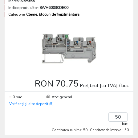
Marca:
Siemens
Indice producător:
8WH60030DE00
Categorie:
Cleme, blocuri de împământare
RON 70.75
Preț brut [cu TVA] / buc
0 buc
stoc general
Verificați și alte depozit (5)
buc
Cantitatea minimă: 50
Cantitate de interval: 50