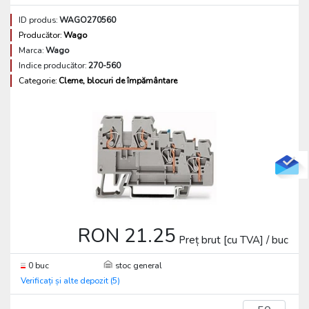
ID produs:
WAGO270560
Producător:
Wago
Marca:
Wago
Indice producător:
270-560
Categorie:
Cleme, blocuri de împământare
RON 21.25
Preț brut [cu TVA] / buc
0 buc
stoc general
Verificați și alte depozit (5)