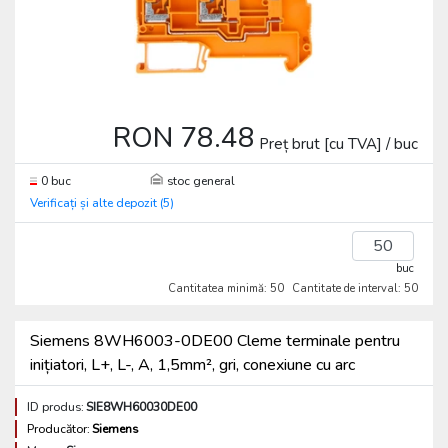
RON 78.48
Preț brut [cu TVA] / buc
0 buc
stoc general
Verificați și alte depozit (5)
buc
Cantitatea minimă: 50
Cantitate de interval: 50
Siemens 8WH6003-0DE00 Cleme terminale pentru
inițiatori, L+, L-, A, 1,5mm², gri, conexiune cu arc
ID produs:
SIE8WH60030DE00
Producător:
Siemens