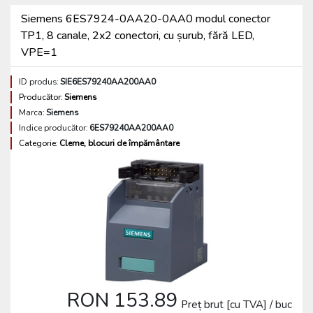
Siemens 6ES7924-0AA20-0AA0 modul conector
TP1, 8 canale, 2x2 conectori, cu șurub, fără LED,
VPE=1
ID produs:
SIE6ES79240AA200AA0
Producător:
Siemens
Marca:
Siemens
Indice producător:
6ES79240AA200AA0
Categorie:
Cleme, blocuri de împământare
RON 153.89
Preț brut [cu TVA] / buc