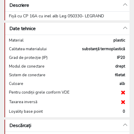
Descriere
Fișă cu CP 16A cu inel alb Leg 050330- LEGRAND
Date tehnice
Material
plastic
Calitatea materialului
substanță termoplastică
Grad de protecție (IP)
IP20
Modul de conectare
drept
Sistem de conectare
filetat
Culoare
alb
Pentru condiții grele conform VDE
Taxarea inversă
Loyality base point
0
Descărcați