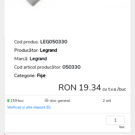
Cod produs:
LEG050330
Producător:
Legrand
Marcă:
Legrand
Cod articol producător:
050330
Categorie:
Fișe
RON 19.34
cu t.v.a./buc
159 buc
stoc general
2 oră
Verificați și alte depozit (5)
buc