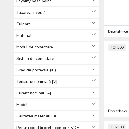
Loyality base point
Accesorii pentru instalații de
protecție împortiva incendiilor
Taxarea inversă
(22)
Culoare
Tuburi de protecție a cablurilor
Date tehnice
electrice (240)
Material
Presetupe și inele de etanșare
(355)
Modul de conectare
TOP500
Alte produse pentru instalați
Sistem de conectare
electrice (4)
Cabluri, conductori (644)
Grad de protecție (IP)
Firide de distribuţie şi cofrete (2286)
Aparataj (2476)
Tensiune nominală [V]
Sisteme solare (86)
Curent nominal [A]
Tehnică de iIuminat (5982)
Sisteme de paratrăsnet (924)
Model
Alte (564)
Date tehnice
Produse de protecția muncii,
Calitatea materialului
Îmbrăcăminte de protecție (76)
Pentru condiții grele conform VDE
TOP500