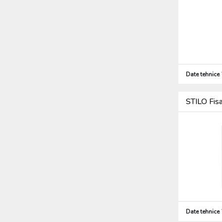
Date tehnice
STILO Fis
Date tehnice