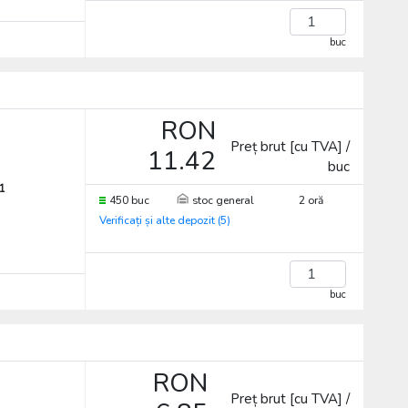
buc
RON
Preț brut [cu TVA] /
11.42
buc
1
450 buc
stoc general
2 oră
Verificați și alte depozit (5)
buc
RON
Preț brut [cu TVA] /