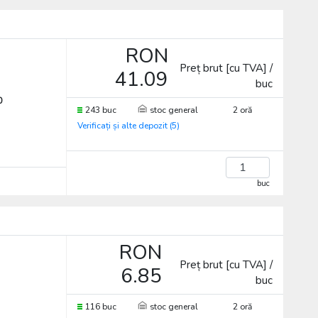
RON
Preț brut [cu TVA] /
41.09
buc
0
243 buc
stoc general
2 oră
Verificați și alte depozit (5)
buc
RON
Preț brut [cu TVA] /
6.85
buc
116 buc
stoc general
2 oră