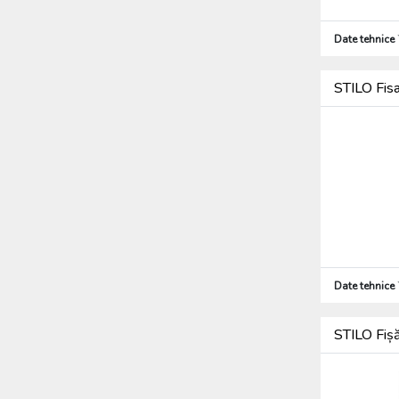
Date tehnice
STILO Fis
Date tehnice
STILO Fiș