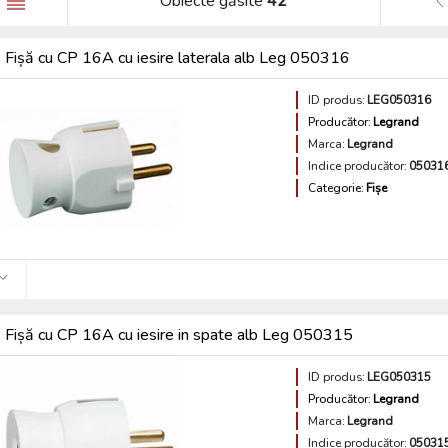
Obiecte găsite
42
Fișă cu CP 16A cu iesire laterala alb Leg 050316
ID produs:
LEG050316
Producător:
Legrand
Marca:
Legrand
Indice producător:
05031
Categorie:
Fișe
Fișă cu CP 16A cu iesire in spate alb Leg 050315
ID produs:
LEG050315
Producător:
Legrand
Marca:
Legrand
Indice producător:
05031