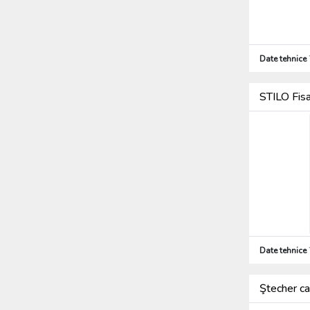
Date tehnice
STILO Fis
Date tehnice
Ştecher ca