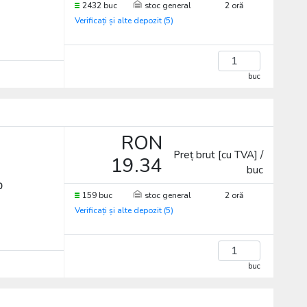
2432 buc
stoc general
2 oră
Verificați și alte depozit (5)
buc
RON
Preț brut [cu TVA] /
19.34
buc
0
159 buc
stoc general
2 oră
Verificați și alte depozit (5)
buc