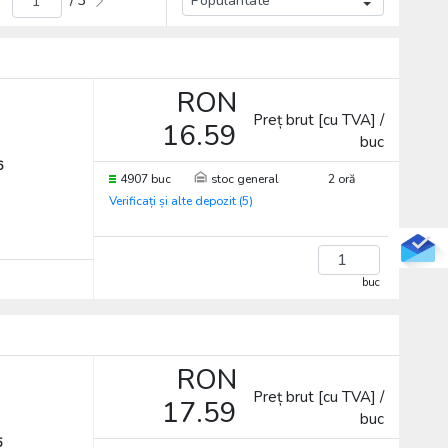
/ 3
RON
Preț brut [cu TVA] /
16.59
buc
6
4907 buc
stoc general
2 oră
Verificați și alte depozit (5)
buc
RON
Preț brut [cu TVA] /
17.59
buc
5