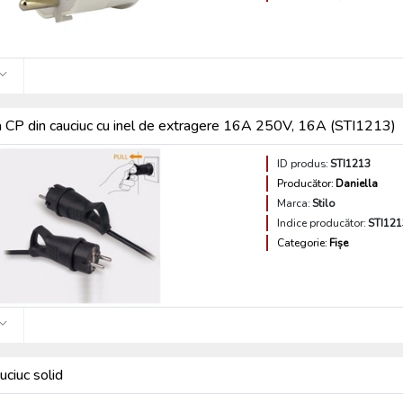
a CP din cauciuc cu inel de extragere 16A 250V, 16A (STI1213)
ID produs:
STI1213
Producător:
Daniella
Marca:
Stilo
Indice producător:
STI121
Categorie:
Fișe
uciuc solid