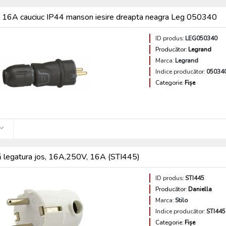
P 16A cauciuc IP44 manson iesire dreapta neagra Leg 050340
ID produs:
LEG050340
Producător:
Legrand
Marca:
Legrand
Indice producător:
05034
Categorie:
Fișe
ă legatura jos, 16A,250V, 16A (STI445)
ID produs:
STI445
Producător:
Daniella
Marca:
Stilo
Indice producător:
STI445
Categorie:
Fișe