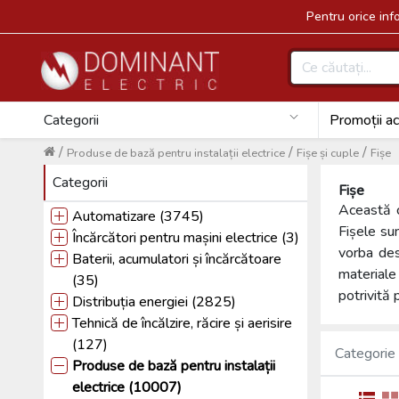
Pentru orice in
Categorii
Promoții ac
/
/
/
Produse de bază pentru instalații electrice
Fișe și cuple
Fișe
Categorii
Fișe
Această c
Automatizare (3745)
Fișele sun
Încărcători pentru mașini electrice (3)
vorba des
Baterii, acumulatori și încărcătoare
materiale
(35)
potrivită 
Distribuția energiei (2825)
Tehnică de încălzire, răcire și aerisire
(127)
Categorie
Produse de bază pentru instalații
electrice (10007)