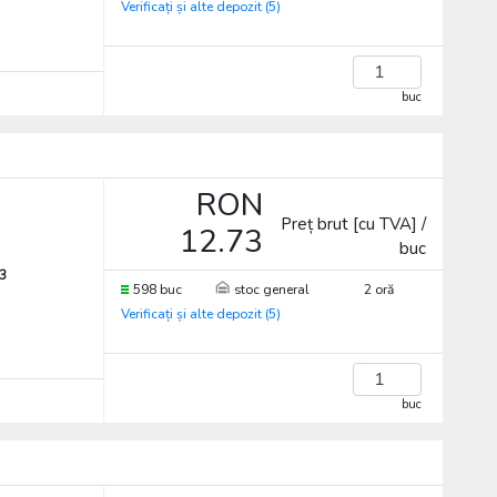
Verificați și alte depozit (5)
buc
RON
Preț brut [cu TVA] /
12.73
buc
3
598 buc
stoc general
2 oră
Verificați și alte depozit (5)
buc