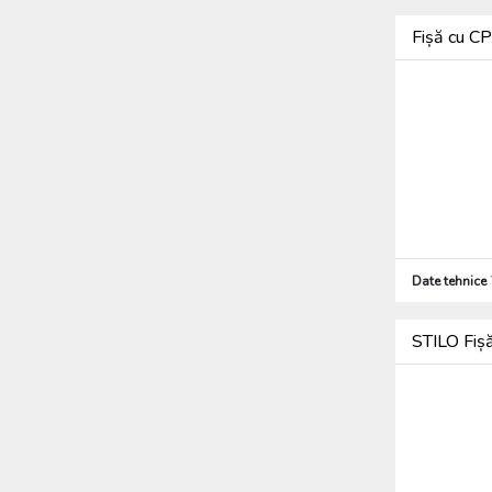
Fișă cu C
Date tehnice
STILO Fiș