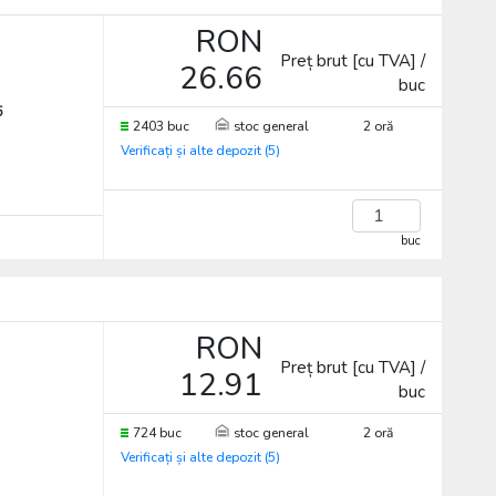
RON
Preț brut [cu TVA] /
26.66
buc
5
2403 buc
stoc general
2 oră
Verificați și alte depozit (5)
buc
RON
Preț brut [cu TVA] /
12.91
buc
724 buc
stoc general
2 oră
Verificați și alte depozit (5)