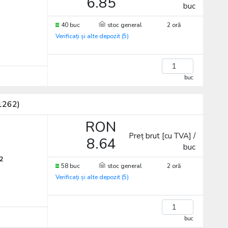
6.85
buc
40 buc
stoc general
2 oră
Verificați și alte depozit (5)
buc
I1262)
RON
Preț brut [cu TVA] /
8.64
buc
2
58 buc
stoc general
2 oră
Verificați și alte depozit (5)
buc