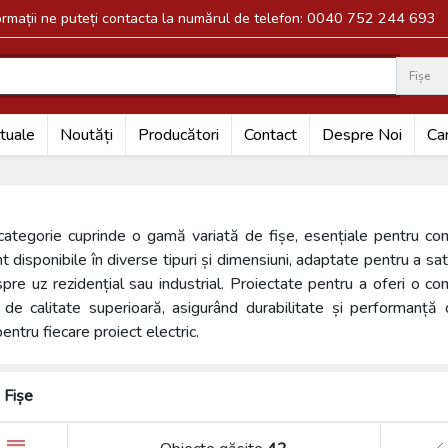
formații ne puteți contacta la numărul de telefon: 0040 752 244 693
Fișe
Search
tuale
Noutăți
Producători
Contact
Despre Noi
Car
ategorie cuprinde o gamă variată de fișe, esențiale pentru cone
t disponibile în diverse tipuri și dimensiuni, adaptate pentru a satis
pre uz rezidențial sau industrial. Proiectate pentru a oferi o con
 de calitate superioară, asigurând durabilitate și performanță o
pentru fiecare proiect electric.
Fișe