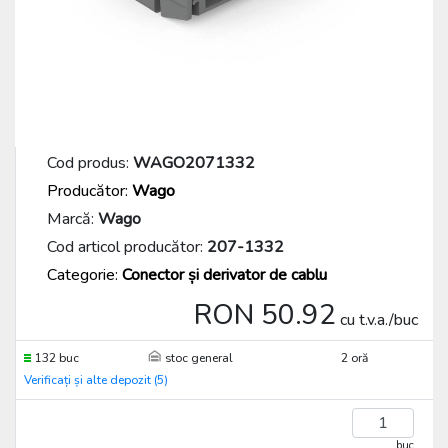
Cod produs:
WAGO2071332
Producător:
Wago
Marcă:
Wago
Cod articol producător:
207-1332
Categorie:
Conector și derivator de cablu
RON 50.92
cu t.v.a./buc
132 buc
stoc general
2 oră
Verificați și alte depozit (5)
buc