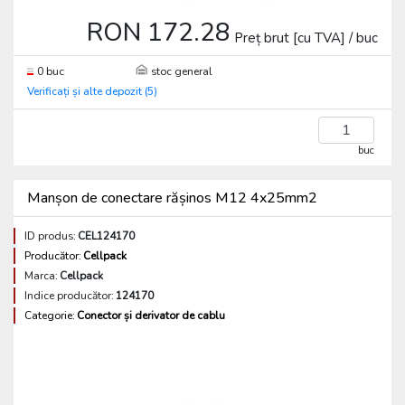
RON 172.28
Preț brut [cu TVA] / buc
0 buc
stoc general
Verificați și alte depozit (5)
buc
Manșon de conectare rășinos M12 4x25mm2
ID produs:
CEL124170
Producător:
Cellpack
Marca:
Cellpack
Indice producător:
124170
Categorie:
Conector și derivator de cablu