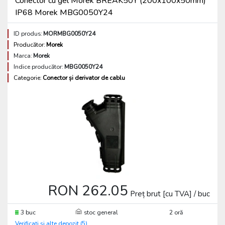
Conector cu gel Morek BREAK50Y (200x100x50mm)
IP68 Morek MBG0050Y24
ID produs:
MORMBG0050Y24
Producător:
Morek
Marca:
Morek
Indice producător:
MBG0050Y24
Categorie:
Conector și derivator de cablu
RON 262.05
Preț brut [cu TVA] / buc
3 buc
stoc general
2 oră
Verificați și alte depozit (5)