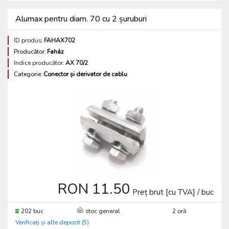
Alumax pentru diam. 70 cu 2 șuruburi
ID produs:
FAHAX702
Producător:
Faház
Indice producător:
AX 70/2
Categorie:
Conector și derivator de cablu
RON 11.50
Preț brut [cu TVA] / buc
202 buc
stoc general
2 oră
Verificați și alte depozit (5)