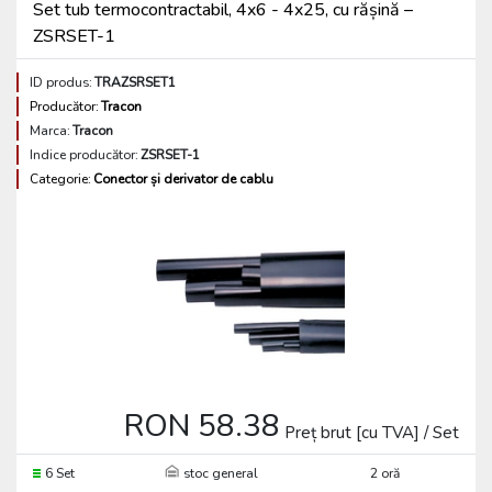
Set tub termocontractabil, 4x6 - 4x25, cu rășină –
ZSRSET-1
ID produs:
TRAZSRSET1
Producător:
Tracon
Marca:
Tracon
Indice producător:
ZSRSET-1
Categorie:
Conector și derivator de cablu
RON 58.38
Preț brut [cu TVA] / Set
6 Set
stoc general
2 oră