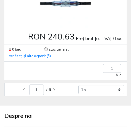
RON 240.63
Preț brut [cu TVA] / buc
0 buc
stoc general
Verificați și alte depozit (5)
buc
/ 6
Despre noi