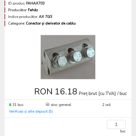
ID produs:
FAHAX703
Producător:
Faház
Indice producător:
AX 70/3
Categorie:
Conector și derivator de cablu
RON 16.18
Preț brut [cu TVA] / buc
31 buc
stoc general
2 oră
Verificați și alte depozit (5)
buc