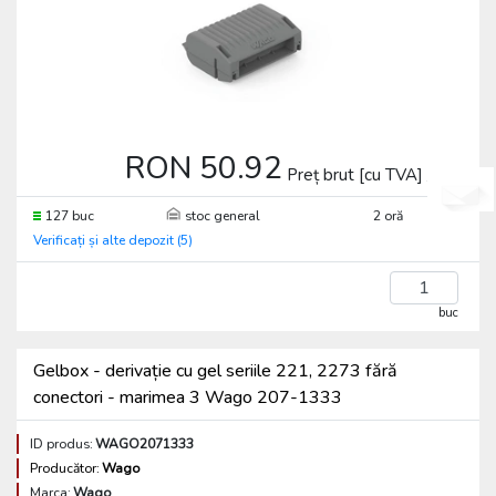
RON 50.92
Preț brut [cu TVA] / buc
127 buc
stoc general
2 oră
Verificați și alte depozit (5)
buc
Gelbox - derivație cu gel seriile 221, 2273 fără
conectori - marimea 3 Wago 207-1333
ID produs:
WAGO2071333
Producător:
Wago
Marca:
Wago