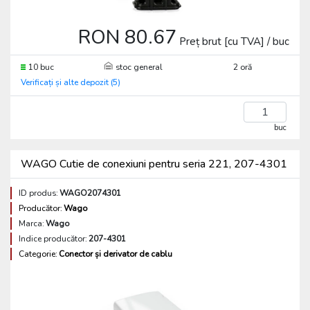
RON 80.67
Preț brut [cu TVA] / buc
10 buc
stoc general
2 oră
Verificați și alte depozit (5)
buc
WAGO Cutie de conexiuni pentru seria 221, 207-4301
ID produs:
WAGO2074301
Producător:
Wago
Marca:
Wago
Indice producător:
207-4301
Categorie:
Conector și derivator de cablu