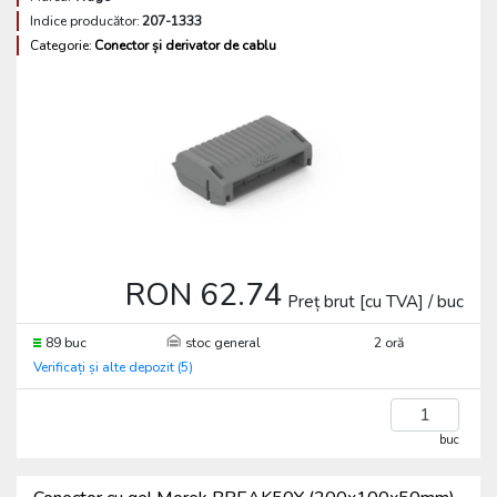
Indice producător:
207-1333
Categorie:
Conector și derivator de cablu
RON 62.74
Preț brut [cu TVA] / buc
89 buc
stoc general
2 oră
Verificați și alte depozit (5)
buc