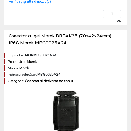
Verificați și alte depozit (5)
Set
Conector cu gel Morek BREAK25 (70x42x24mm)
IP68 Morek MBG0025A24
ID produs:
MORMBG0025A24
Producător:
Morek
Marca:
Morek
Indice producător:
MBG0025A24
Categorie:
Conector și derivator de cablu