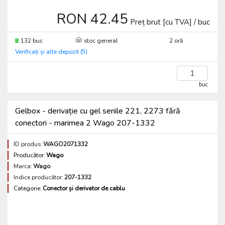
RON 42.45
Preț brut [cu TVA] / buc
132 buc
stoc general
2 oră
Verificați și alte depozit (5)
buc
Gelbox - derivație cu gel seriile 221, 2273 fără
conectori - marimea 2 Wago 207-1332
ID produs:
WAGO2071332
Producător:
Wago
Marca:
Wago
Indice producător:
207-1332
Categorie:
Conector și derivator de cablu