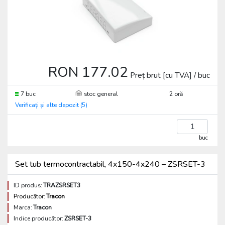
RON 177.02
Preț brut [cu TVA] / buc
7 buc
stoc general
2 oră
Verificați și alte depozit (5)
buc
Set tub termocontractabil, 4x150-4x240 – ZSRSET-3
ID produs:
TRAZSRSET3
Producător:
Tracon
Marca:
Tracon
Indice producător:
ZSRSET-3