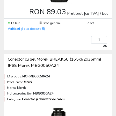
RON 89.03
Preț brut [cu TVA] / buc
17 buc
stoc general
2 oră
Verificați și alte depozit (5)
buc
Conector cu gel Morek BREAK50 (165x62x36mm)
IP68 Morek MBG0050A24
ID produs:
MORMBG0050A24
Producător:
Morek
Marca:
Morek
Indice producător:
MBG0050A24
Categorie:
Conector și derivator de cablu