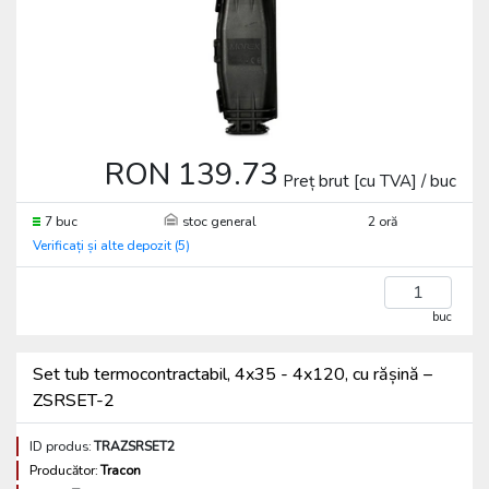
RON 139.73
Preț brut [cu TVA] / buc
7 buc
stoc general
2 oră
Verificați și alte depozit (5)
buc
Set tub termocontractabil, 4x35 - 4x120, cu rășină –
ZSRSET-2
ID produs:
TRAZSRSET2
Producător:
Tracon