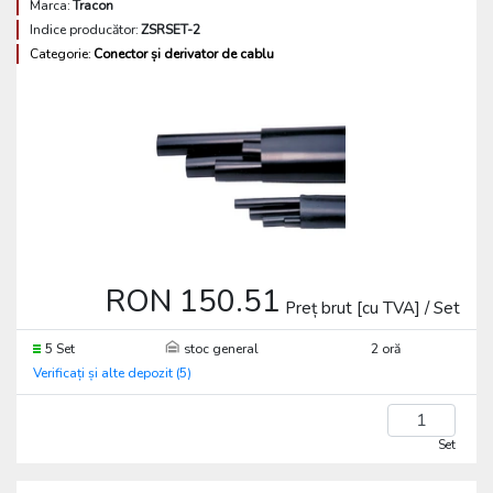
Marca:
Tracon
Indice producător:
ZSRSET-2
Categorie:
Conector și derivator de cablu
RON 150.51
Preț brut [cu TVA] / Set
5 Set
stoc general
2 oră
Verificați și alte depozit (5)
Set