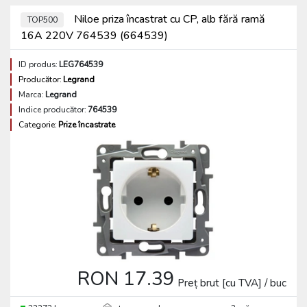
Niloe priza încastrat cu CP, alb fără ramă
TOP500
16A 220V 764539 (664539)
ID produs:
LEG764539
Producător:
Legrand
Marca:
Legrand
Indice producător:
764539
Categorie:
Prize încastrate
RON 17.39
Preț brut [cu TVA] / buc