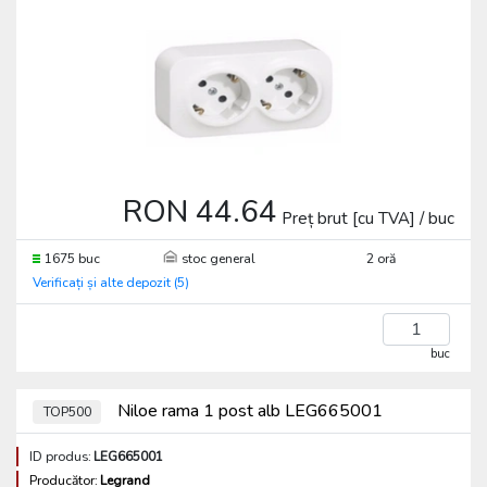
RON 44.64
Preț brut [cu TVA] / buc
1675 buc
stoc general
2 oră
Verificați și alte depozit (5)
buc
Niloe rama 1 post alb LEG665001
TOP500
ID produs:
LEG665001
Producător:
Legrand