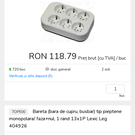
RON 118.79
Preț brut [cu TVA] / buc
720 buc
stoc general
2 oră
Verificați și alte depozit (5)
buc
Bareta (bara de cupru, busbar) tip pieptene
TOP500
monopolara/ faza+nul, 1 rand 13x1P Lexic Leg
404926