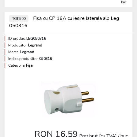
buc
Fișă cu CP 16A cu iesire laterala alb Leg
TOP500
050316
ID produs:
LEG050316
Producător:
Legrand
Marca:
Legrand
Indice producător:
050316
Categorie:
Fișe
RON 16.59
Preț brut [cu TVA] / buc