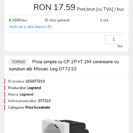
RON 17.59
Preț brut [cu TVA] / buc
2698 buc
stoc general
2 oră
Verificați și alte depozit (5)
buc
Priza simpla cu CP 2P+T 2M conexiune cu
TOP500
suruburi alb Mosaic Leg 077210
ID produs:
LEG077210
Producător:
Legrand
Marca:
Legrand
Indice producător:
077210
Categorie:
Prize încastrate