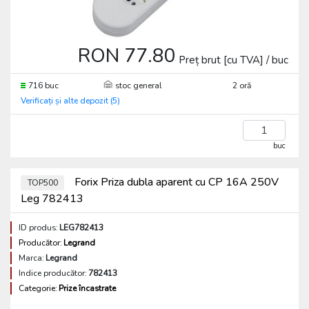
RON 77.80
Preț brut [cu TVA] / buc
716 buc
stoc general
2 oră
Verificați și alte depozit (5)
buc
Forix Priza dubla aparent cu CP 16A 250V
TOP500
Leg 782413
ID produs:
LEG782413
Producător:
Legrand
Marca:
Legrand
Indice producător:
782413
Categorie:
Prize încastrate