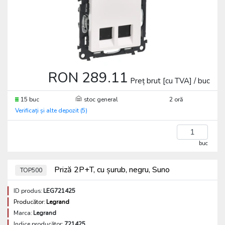
RON 289.11
Preț brut [cu TVA] / buc
15 buc
stoc general
2 oră
Verificați și alte depozit (5)
buc
Priză 2P+T, cu șurub, negru, Suno
TOP500
ID produs:
LEG721425
Producător:
Legrand
Marca:
Legrand
Indice producător:
721425