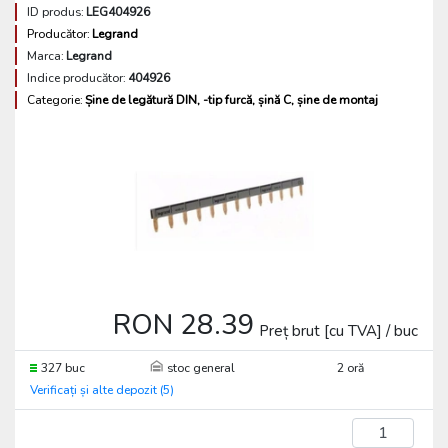
ID produs:
LEG404926
Producător:
Legrand
Marca:
Legrand
Indice producător:
404926
Categorie:
Șine de legătură DIN, -tip furcă, șină C, șine de montaj
RON 28.39
Preț brut [cu TVA] / buc
327 buc
stoc general
2 oră
Verificați și alte depozit (5)