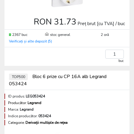
RON 31.73
Preț brut [cu TVA] / buc
2367 buc
stoc general
2 oră
Verificați și alte depozit (5)
buc
Bloc 6 prize cu CP 16A alb Legrand
TOP500
053424
ID produs:
LEG053424
Producător:
Legrand
Marca:
Legrand
Indice producător:
053424
Categorie:
Derivații multiple de rețea