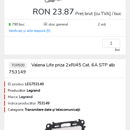
RON 23.87
Preț brut [cu TVA] / buc
790 buc
stoc general
2 oră
Verificați și alte depozit (5)
buc
Valena Life priza 2xRJ45 Cat. 6A STP alb
TOP500
753149
ID produs:
LEG753149
Producător:
Legrand
Marca:
Legrand
Indice producător:
753149
Categorie:
Transmitere date și telecomunicații