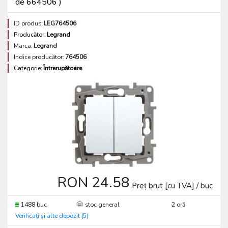
de 664506 )
ID produs:
LEG764506
Producător:
Legrand
Marca:
Legrand
Indice producător:
764506
Categorie:
Întrerupătoare
RON 24.58
Preț brut [cu TVA] / buc
1488 buc
stoc general
2 oră
Verificați și alte depozit (5)