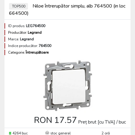
Niloe întrerupător simplu, alb 764500 (in loc
TOP500
664500)
ID produs:
LEG764500
Producător:
Legrand
Marca:
Legrand
Indice producător:
764500
Categorie:
Întrerupătoare
RON 17.57
Preț brut [cu TVA] / buc
4264 buc
stoc general
2 oră