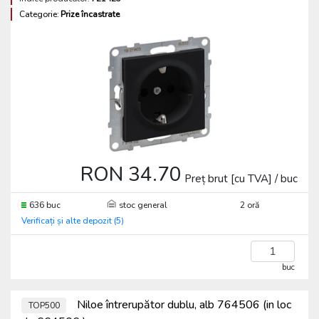
Categorie:
Prize încastrate
RON 34.70
Preț brut [cu TVA] / buc
636 buc
stoc general
2 oră
Verificați și alte depozit (5)
buc
Niloe întrerupător dublu, alb 764506 (in loc
TOP500