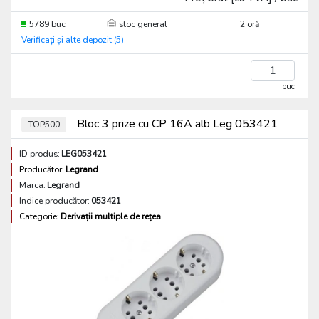
5789 buc
stoc general
2 oră
Verificați și alte depozit (5)
buc
Bloc 3 prize cu CP 16A alb Leg 053421
TOP500
ID produs:
LEG053421
Producător:
Legrand
Marca:
Legrand
Indice producător:
053421
Categorie:
Derivații multiple de rețea