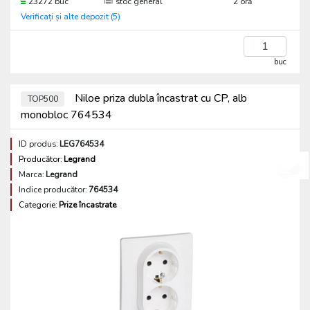
23272 buc
stoc general
2 oră
Verificați și alte depozit (5)
buc
Niloe priza dubla încastrat cu CP, alb
TOP500
monobloc 764534
ID produs:
LEG764534
Producător:
Legrand
Marca:
Legrand
Indice producător:
764534
Categorie:
Prize încastrate