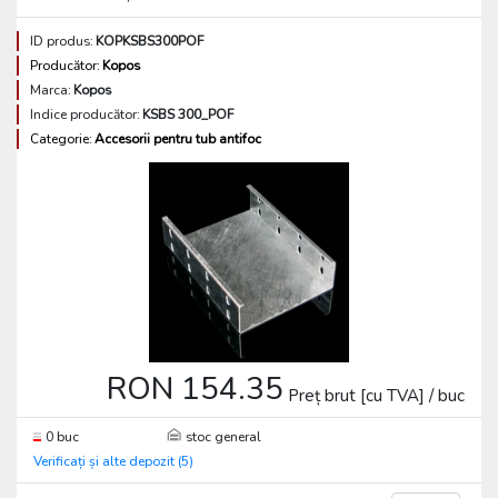
ID produs:
KOPKSBS300POF
Producător:
Kopos
Marca:
Kopos
Indice producător:
KSBS 300_POF
Categorie:
Accesorii pentru tub antifoc
RON 154.35
Preț brut [cu TVA] / buc
0 buc
stoc general
Verificați și alte depozit (5)