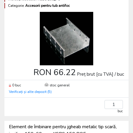
Categorie:
Accesorii pentru tub antifoc
RON 66.22
Preț brut [cu TVA] / buc
0 buc
stoc general
Verificați și alte depozit (5)
buc
Element de îmbinare pentru jgheab metalic tip scară,