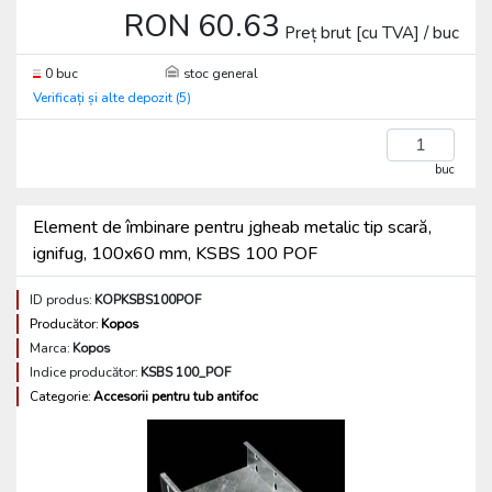
RON 60.63
Preț brut [cu TVA] / buc
0 buc
stoc general
Verificați și alte depozit (5)
buc
Element de îmbinare pentru jgheab metalic tip scară,
ignifug, 100x60 mm, KSBS 100 POF
ID produs:
KOPKSBS100POF
Producător:
Kopos
Marca:
Kopos
Indice producător:
KSBS 100_POF
Categorie:
Accesorii pentru tub antifoc