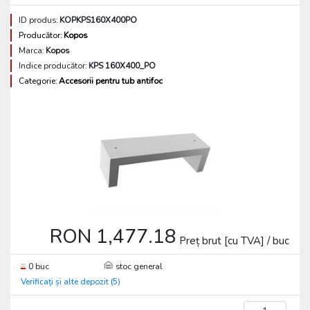
ID produs:
KOPKPS160X400PO
Producător:
Kopos
Marca:
Kopos
Indice producător:
KPS 160X400_PO
Categorie:
Accesorii pentru tub antifoc
RON 1,477.18
Preț brut [cu TVA] / buc
0 buc
stoc general
Verificați și alte depozit (5)