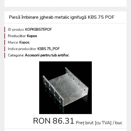
Piesă îmbinare jgheab metalic ignifugă KBS 75 POF
ID produs:
KOPKSBS75POF
Producător:
Kopos
Marca:
Kopos
Indice producător:
KSBS 75_POF
Categorie:
Accesorii pentru tub antifoc
RON 86.31
Preț brut [cu TVA] / buc