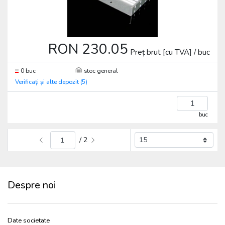
RON 230.05
Preț brut [cu TVA] / buc
0 buc
stoc general
Verificați și alte depozit (5)
buc
/ 2
Despre noi
Date societate