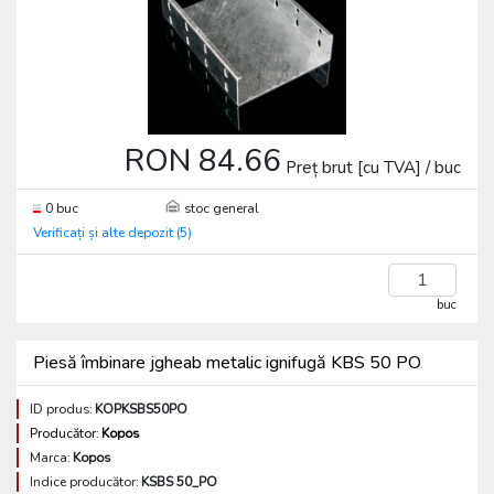
RON 84.66
Preț brut [cu TVA] / buc
0 buc
stoc general
Verificați și alte depozit (5)
buc
Piesă îmbinare jgheab metalic ignifugă KBS 50 PO
ID produs:
KOPKSBS50PO
Producător:
Kopos
Marca:
Kopos
Indice producător:
KSBS 50_PO