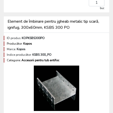
buc
Element de îmbinare pentru jgheab metalic tip scară,
ignifug, 300x60mm, KSBS 300 PO
ID produs:
KOPKSBS300PO
Producător:
Kopos
Marca:
Kopos
Indice producător:
KSBS 300_PO
Categorie:
Accesorii pentru tub antifoc