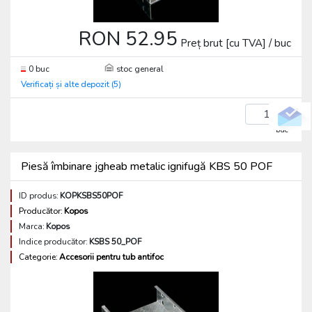
RON 52.95
Preț brut [cu TVA] / buc
0 buc
stoc general
Verificați și alte depozit (5)
buc
Piesă îmbinare jgheab metalic ignifugă KBS 50 POF
ID produs:
KOPKSBS50POF
Producător:
Kopos
Marca:
Kopos
Indice producător:
KSBS 50_POF
Categorie:
Accesorii pentru tub antifoc