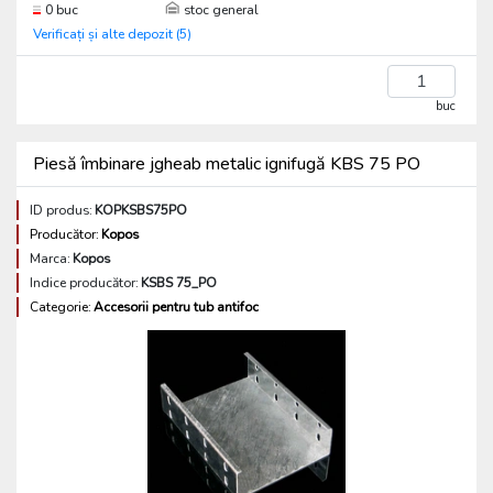
0 buc
stoc general
Verificați și alte depozit (5)
buc
Piesă îmbinare jgheab metalic ignifugă KBS 75 PO
ID produs:
KOPKSBS75PO
Producător:
Kopos
Marca:
Kopos
Indice producător:
KSBS 75_PO
Categorie:
Accesorii pentru tub antifoc