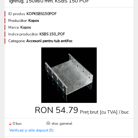
ignifug, 150x60 mm, KSBS 150 POF
ID produs:
KOPKSBS150POF
Producător:
Kopos
Marca:
Kopos
Indice producător:
KSBS 150_POF
Categorie:
Accesorii pentru tub antifoc
RON 54.79
Preț brut [cu TVA] / buc
0 buc
stoc general
Verificați și alte depozit (5)