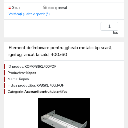
0 buc
stoc general
Verificați și alte depozit (5)
buc
Element de îmbinare pentru jgheab metalic tip scară,
ignifug, zincat la cald, 400x60
ID produs:
KOPKPBSKL400POF
Producător:
Kopos
Marca:
Kopos
Indice producător:
KPBSKL 400_POF
Categorie:
Accesorii pentru tub antifoc