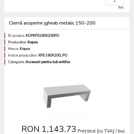
buc
Clemă acoperire jgheab metalic 150-200
ID produs:
KOPKPS160X200PO
Producător:
Kopos
Marca:
Kopos
Indice producător:
KPS 160X200_PO
Categorie:
Accesorii pentru tub antifoc
RON 1,143.73
Preț brut [cu TVA] / buc