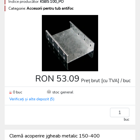
Indice producător:
KSBS 100_PO
Categorie:
Accesorii pentru tub antifoc
RON 53.09
Preț brut [cu TVA] / buc
0 buc
stoc general
Verificați și alte depozit (5)
buc
Clemă acoperire jgheab metalic 150-400