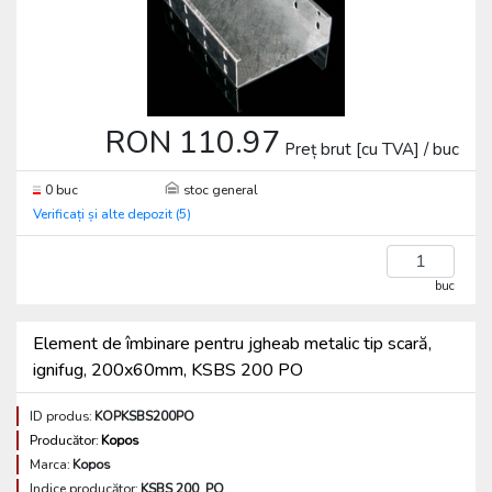
RON 110.97
Preț brut [cu TVA] / buc
0 buc
stoc general
Verificați și alte depozit (5)
buc
Element de îmbinare pentru jgheab metalic tip scară,
ignifug, 200x60mm, KSBS 200 PO
ID produs:
KOPKSBS200PO
Producător:
Kopos
Marca:
Kopos
Indice producător:
KSBS 200_PO