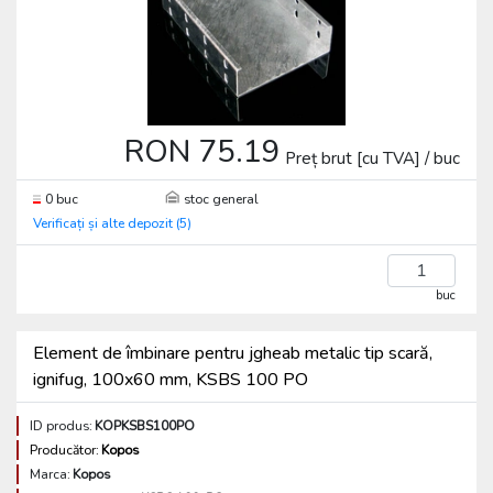
RON 75.19
Preț brut [cu TVA] / buc
0 buc
stoc general
Verificați și alte depozit (5)
buc
Element de îmbinare pentru jgheab metalic tip scară,
ignifug, 100x60 mm, KSBS 100 PO
ID produs:
KOPKSBS100PO
Producător:
Kopos
Marca:
Kopos