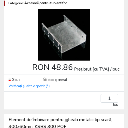
Categorie:
Accesorii pentru tub antifoc
RON 48.86
Preț brut [cu TVA] / buc
0 buc
stoc general
Verificați și alte depozit (5)
buc
Element de îmbinare pentru jgheab metalic tip scară,
300x60mm, KSBS 300 POF