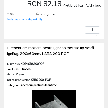
RON 82.18
Preț brut [cu TVA] / buc
0 buc
stoc general
Verificați și alte depozit (5)
buc
Element de îmbinare pentru jgheab metalic tip scară,
ignifug, 200x60mm, KSBS 200 POF
ID produs:
KOPKSBS200POF
Producător:
Kopos
Marca:
Kopos
Indice producător:
KSBS 200_POF
Categorie:
Accesorii pentru tub antifoc