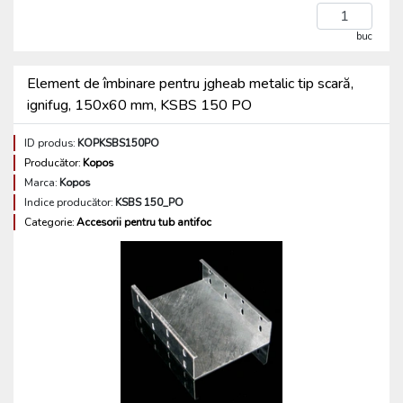
buc
Element de îmbinare pentru jgheab metalic tip scară,
ignifug, 150x60 mm, KSBS 150 PO
ID produs:
KOPKSBS150PO
Producător:
Kopos
Marca:
Kopos
Indice producător:
KSBS 150_PO
Categorie:
Accesorii pentru tub antifoc