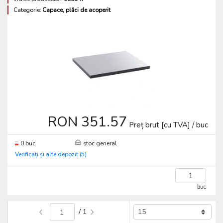
Categorie:
Capace, plăci de acoperit
RON 351.57
Preț brut [cu TVA] / buc
0 buc
stoc general
Verificați și alte depozit (5)
buc
/ 1