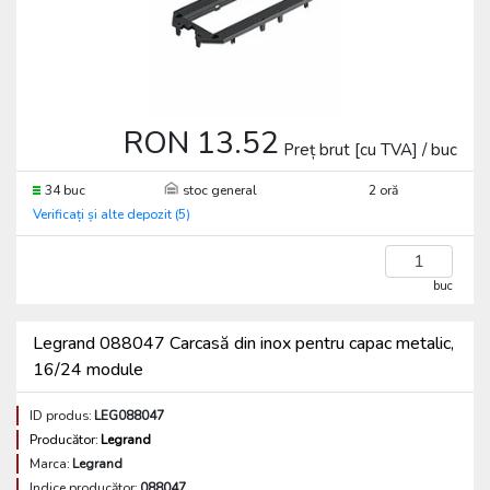
RON 13.52
Preț brut [cu TVA] / buc
34 buc
stoc general
2 oră
Verificați și alte depozit (5)
buc
Legrand 088047 Carcasă din inox pentru capac metalic,
16/24 module
ID produs:
LEG088047
Producător:
Legrand
Marca:
Legrand
Indice producător:
088047