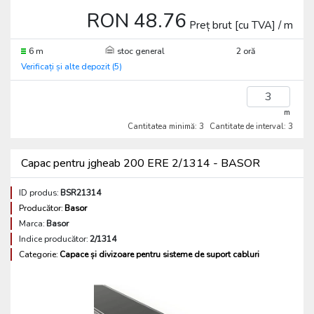
RON 48.76
Preț brut [cu TVA] / m
6 m
stoc general
2 oră
Verificați și alte depozit (5)
m
Cantitatea minimă: 3
Cantitate de interval: 3
Capac pentru jgheab 200 ERE 2/1314 - BASOR
ID produs:
BSR21314
Producător:
Basor
Marca:
Basor
Indice producător:
2/1314
Categorie:
Capace și divizoare pentru sisteme de suport cabluri