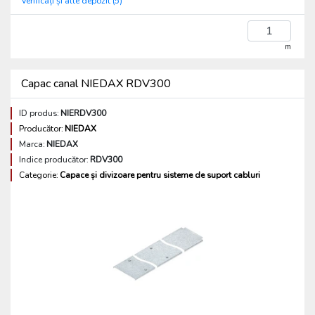
Verificați și alte depozit (5)
m
Capac canal NIEDAX RDV300
ID produs:
NIERDV300
Producător:
NIEDAX
Marca:
NIEDAX
Indice producător:
RDV300
Categorie:
Capace și divizoare pentru sisteme de suport cabluri