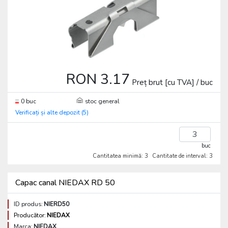
RON 3.17
Preț brut [cu TVA] / buc
0 buc
stoc general
Verificați și alte depozit (5)
buc
Cantitatea minimă: 3
Cantitate de interval: 3
Capac canal NIEDAX RD 50
ID produs:
NIERD50
Producător:
NIEDAX
Marca:
NIEDAX