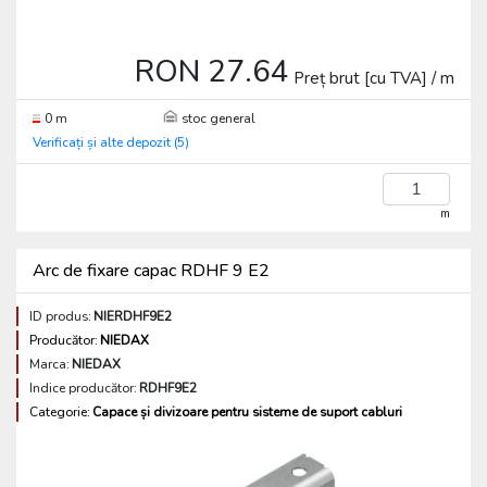
RON 27.64
Preț brut [cu TVA] / m
0 m
stoc general
Verificați și alte depozit (5)
m
Arc de fixare capac RDHF 9 E2
ID produs:
NIERDHF9E2
Producător:
NIEDAX
Marca:
NIEDAX
Indice producător:
RDHF9E2
Categorie:
Capace și divizoare pentru sisteme de suport cabluri