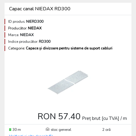
Capac canal NIEDAX RD300
ID produs:
NIERD300
Producător:
NIEDAX
Marca:
NIEDAX
Indice producător:
RD300
Categorie:
Capace și divizoare pentru sisteme de suport cabluri
RON 57.40
Preț brut [cu TVA] / m
30 m
stoc general
2 oră