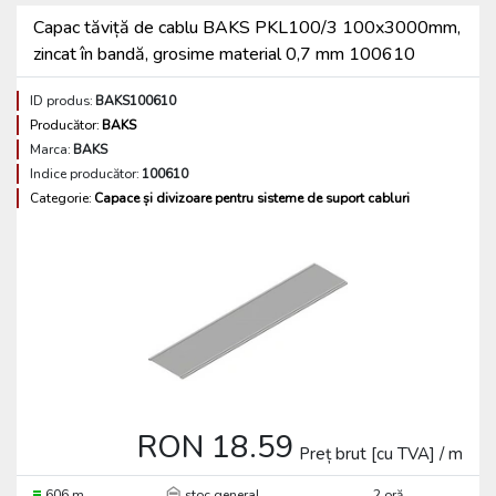
Capac tăviță de cablu BAKS PKL100/3 100x3000mm,
zincat în bandă, grosime material 0,7 mm 100610
ID produs:
BAKS100610
Producător:
BAKS
Marca:
BAKS
Indice producător:
100610
Categorie:
Capace și divizoare pentru sisteme de suport cabluri
RON 18.59
Preț brut [cu TVA] / m
606 m
stoc general
2 oră