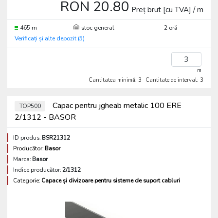
RON 20.80
Preț brut [cu TVA] / m
465 m
stoc general
2 oră
Verificați și alte depozit (5)
m
Cantitatea minimă: 3
Cantitate de interval: 3
Capac pentru jgheab metalic 100 ERE
TOP500
2/1312 - BASOR
ID produs:
BSR21312
Producător:
Basor
Marca:
Basor
Indice producător:
2/1312
Categorie:
Capace și divizoare pentru sisteme de suport cabluri