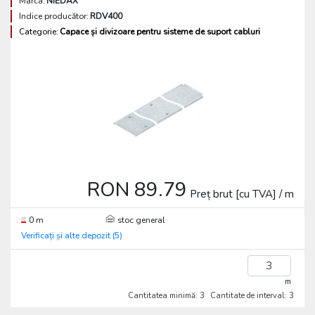
Marca:
NIEDAX
Indice producător:
RDV400
Categorie:
Capace și divizoare pentru sisteme de suport cabluri
RON 89.79
Preț brut [cu TVA] / m
0 m
stoc general
Verificați și alte depozit (5)
m
Cantitatea minimă: 3
Cantitate de interval: 3