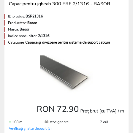
Capac pentru jgheab 300 ERE 2/1316 - BASOR
ID produs:
BSR21316
Producător:
Basor
Marca:
Basor
Indice producător:
2/1316
Categorie:
Capace și divizoare pentru sisteme de suport cabluri
RON 72.90
Preț brut [cu TVA] / m
108 m
stoc general
2 oră
Verificați și alte depozit (5)