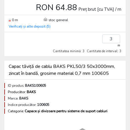
RON 64.88
Preț brut [cu TVA] / m
0 m
stoc general
Verificați și alte depozit (5)
m
Cantitatea minimă: 3
Cantitate de interval: 3
Capac tăviță de cablu BAKS PKL50/3 50x3000mm,
zincat în bandă, grosime material 0,7 mm 100605
ID produs:
BAKS100605
Producător:
BAKS
Marca:
BAKS
Indice producător:
100605
Categorie:
Capace și divizoare pentru sisteme de suport cabluri