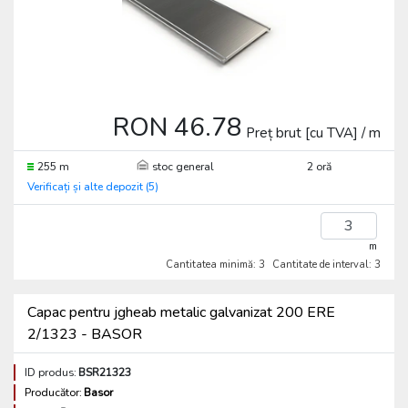
RON 46.78
Preț brut [cu TVA] / m
255 m
stoc general
2 oră
Verificați și alte depozit (5)
m
Cantitatea minimă: 3
Cantitate de interval: 3
Capac pentru jgheab metalic galvanizat 200 ERE
2/1323 - BASOR
ID produs:
BSR21323
Producător:
Basor