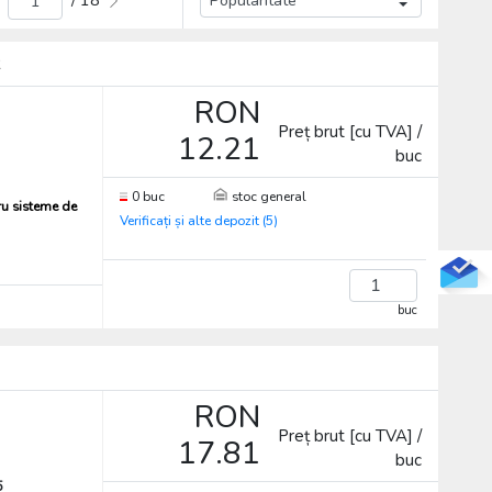
/ 18
R
RON
Preț brut [cu TVA] /
12.21
buc
0 buc
stoc general
ru sisteme de
Verificați și alte depozit (5)
buc
RON
Preț brut [cu TVA] /
17.81
buc
5