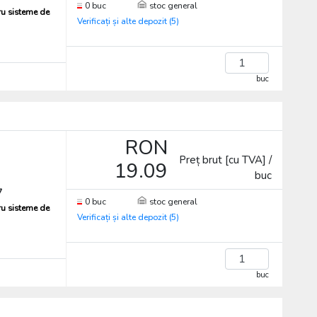
0 buc
stoc general
ru sisteme de
Verificați și alte depozit (5)
buc
RON
Preț brut [cu TVA] /
19.09
buc
7
0 buc
stoc general
ru sisteme de
Verificați și alte depozit (5)
buc