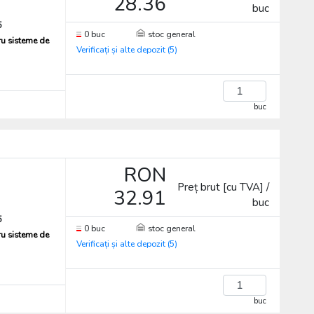
28.36
buc
5
0 buc
stoc general
ru sisteme de
Verificați și alte depozit (5)
buc
RON
Preț brut [cu TVA] /
32.91
buc
5
0 buc
stoc general
ru sisteme de
Verificați și alte depozit (5)
buc