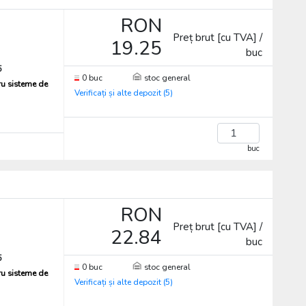
RON
Preț brut [cu TVA] /
19.25
buc
5
0 buc
stoc general
ru sisteme de
Verificați și alte depozit (5)
buc
RON
Preț brut [cu TVA] /
22.84
buc
5
0 buc
stoc general
ru sisteme de
Verificați și alte depozit (5)