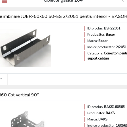
Obiecte găsite
264
e imbinare JUER-50x50 50-ES 2/2051 pentru interior - BASO
ID produs:
BSR22051
Producător:
Basor
Marca:
Basor
Indice producător:
2/2051
Categorie:
Conectori pent
suport cabluri
0 Cot vertical 90°
ID produs:
BAKS160565
Producător:
BAKS
Marca:
BAKS
Indice producător:
16056