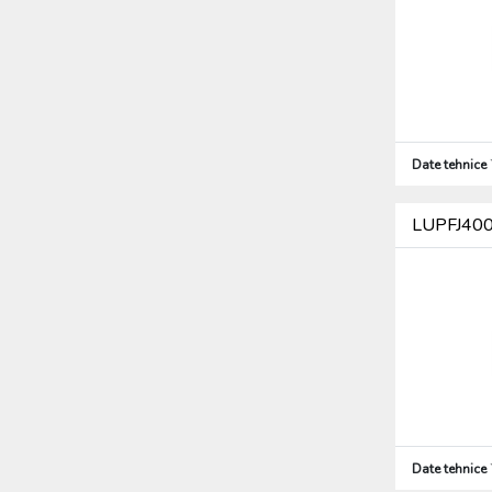
Date tehnice
LUPFJ400H
Date tehnice