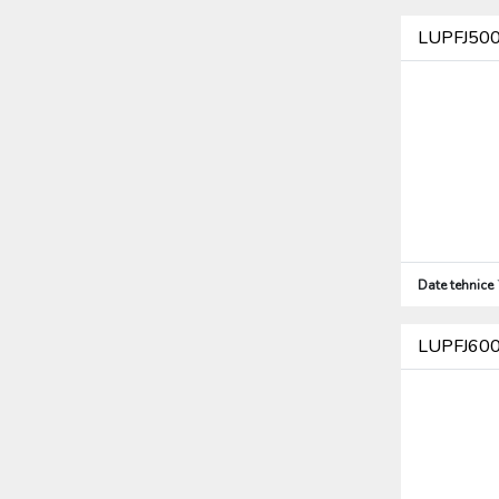
LUPFJ500H
Date tehnice
LUPFJ600H