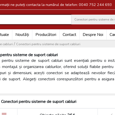
formații ne puteți contacta la numărul de telefon: 0040 752 244 693
Conectori pentru sisteme de 
Search
tuale
Noutăți
Producători
Contact
Despre Noi
Car
/
e cabluri
Conectori pentru sisteme de suport cabluri
 pentru sisteme de suport cabluri
i pentru sisteme de suport cabluri sunt esențiali pentru o instal
ă montajul și organizarea cablurilor, oferind soluții fiabile pentru 
tipuri și dimensiuni, acești conectori se adaptează nevoilor fiecăr
i de suport. Alegeți conectorii corespunzători pentru a asigura 
Conectori pentru sisteme de suport cabluri