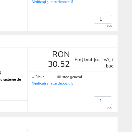
Verificați și alte depozit (5)
buc
RON
Preț brut [cu TVA] /
30.52
buc
5
0 buc
stoc general
ru sisteme de
Verificați și alte depozit (5)
buc