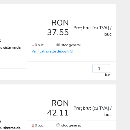
RON
Preț brut [cu TVA] /
37.55
buc
5
0 buc
stoc general
ru sisteme de
Verificați și alte depozit (5)
buc
RON
Preț brut [cu TVA] /
42.11
buc
5
0 buc
stoc general
ru sisteme de