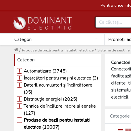
Pentru orice in
Categorii
Promoții ac
/
/
Produse de bază pentru instalații electrice
Sisteme de susținer
Categorii
Conectori
Conectori
Automatizare (3745)
faciliteaz
Încărcători pentru mașini electrice (3)
diferite 
Baterii, acumulatori și încărcătoare
sistemulu
(35)
electrică.
Distribuția energiei (2825)
Tehnică de încălzire, răcire și aerisire
(127)
Categorie
Produse de bază pentru instalații
electrice (10007)