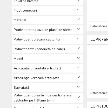
Taxarea inversă
Cleme de fixare și susținere
(67)
Tipul conexiunii
Console (107)
Material
Șine de montaj, profile C,
Date tehnice
console (282)
Potrivit pentru tava de plasă de sârmă
Jgheab metalic tip scară
(1337)
LUPFJ75H6
Potrivit pentru scara cablurilor
Jgheab metalic tip plasă (130)
Potrivit pentru conductă de cablu
Conectori pentru sisteme de
suport cabluri (264)
Model
Capace și divizoare pentru
sisteme de suport cabluri
Articulație orizontală articulată
(791)
Articulație verticală articulată
Cutii pardoseală, sisteme de
montare în pardoseală (39)
Suprafață
Accesorii pentru instalații de
Date tehnice
Potrivit pentru sistem de gestionare a
protecție împortiva incendiilor
cablurilor pe înălțime [mm]
(22)
LUPFJ100H