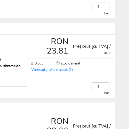
buc
RON
Preț brut [cu TVA] /
23.81
buc
5
0 buc
stoc general
ru sisteme de
Verificați și alte depozit (5)
buc
RON
Preț brut [cu TVA] /