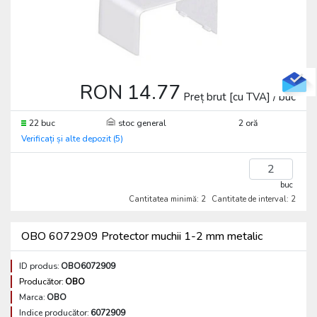
RON 14.77
Preț brut [cu TVA] / buc
22 buc
stoc general
2 oră
Verificați și alte depozit (5)
buc
Cantitatea minimă: 2
Cantitate de interval: 2
OBO 6072909 Protector muchii 1-2 mm metalic
ID produs:
OBO6072909
Producător:
OBO
Marca:
OBO
Indice producător:
6072909