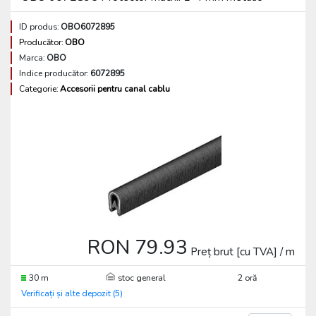
ID produs:
OBO6072895
Producător:
OBO
Marca:
OBO
Indice producător:
6072895
Categorie:
Accesorii pentru canal cablu
RON 79.93
Preț brut [cu TVA] / m
30 m
stoc general
2 oră
Verificați și alte depozit (5)