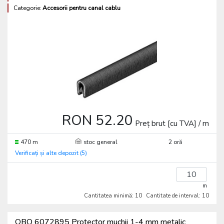
Categorie:
Accesorii pentru canal cablu
RON 52.20
Preț brut [cu TVA] / m
470 m
stoc general
2 oră
Verificați și alte depozit (5)
m
Cantitatea minimă: 10
Cantitate de interval: 10
OBO 6072895 Protector muchii 1-4 mm metalic