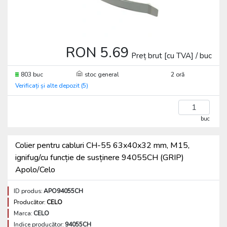
RON 5.69
Preț brut [cu TVA] / buc
803 buc
stoc general
2 oră
Verificați și alte depozit (5)
buc
Colier pentru cabluri CH-55 63x40x32 mm, M15,
ignifug/cu funcție de susținere 94055CH (GRIP)
Apolo/Celo
ID produs:
APO94055CH
Producător:
CELO
Marca:
CELO
Indice producător:
94055CH