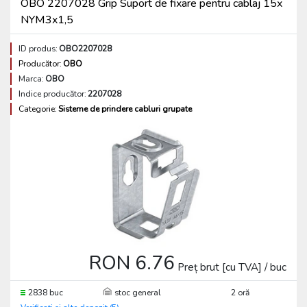
OBO 2207028 Grip Suport de fixare pentru cablaj 15x
NYM3x1,5
ID produs:
OBO2207028
Producător:
OBO
Marca:
OBO
Indice producător:
2207028
Categorie:
Sisteme de prindere cabluri grupate
RON 6.76
Preț brut [cu TVA] / buc
2838 buc
stoc general
2 oră