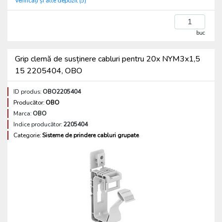
Verificați și alte depozit (5)
buc
Grip clemă de susținere cabluri pentru 20x NYM3x1,5
15 2205404, OBO
ID produs:
OBO2205404
Producător:
OBO
Marca:
OBO
Indice producător:
2205404
Categorie:
Sisteme de prindere cabluri grupate