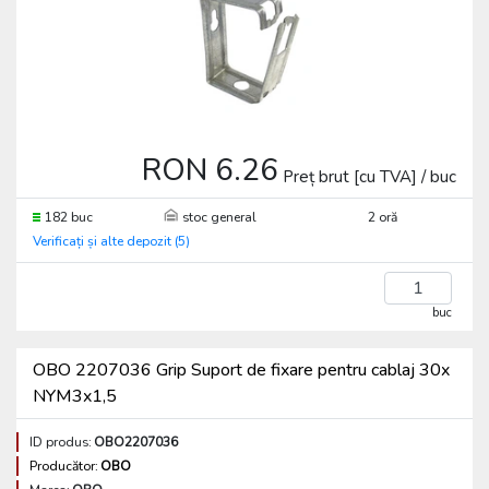
RON 6.26
Preț brut [cu TVA] / buc
182 buc
stoc general
2 oră
Verificați și alte depozit (5)
buc
OBO 2207036 Grip Suport de fixare pentru cablaj 30x
NYM3x1,5
ID produs:
OBO2207036
Producător:
OBO