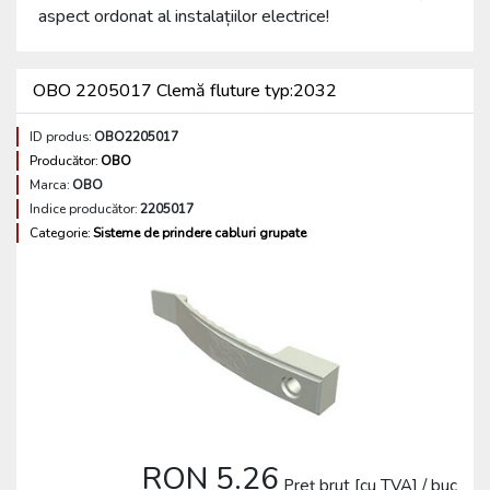
aspect ordonat al instalațiilor electrice!
OBO 2205017 Clemă fluture typ:2032
ID produs:
OBO2205017
Producător:
OBO
Marca:
OBO
Indice producător:
2205017
Categorie:
Sisteme de prindere cabluri grupate
RON 5.26
Preț brut [cu TVA] / buc