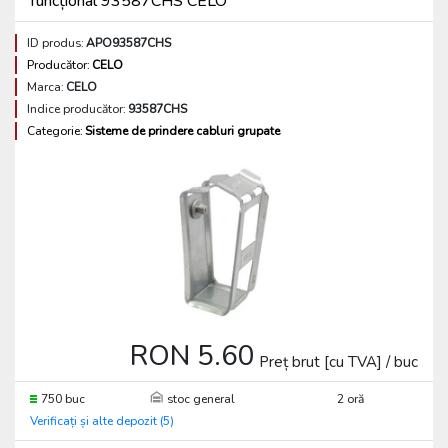
funcțional 93587CHS CELO
ID produs:
APO93587CHS
Producător:
CELO
Marca:
CELO
Indice producător:
93587CHS
Categorie:
Sisteme de prindere cabluri grupate
RON 5.60
Preț brut [cu TVA] / buc
750 buc
stoc general
2 oră
Verificați și alte depozit (5)