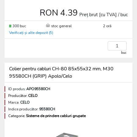
RON 4.39
Preț brut [cu TVA] / buc
300 buc
stoc general
2 oră
Verificați și alte depozit (5)
buc
Colier pentru cabluri CH-80 85x55x32 mm, M30
95580CH (GRIP) Apolo/Celo
ID produs:
APO95580CH
Producător:
CELO
Marca:
CELO
Indice producător:
95580CH
Categorie:
Sisteme de prindere cabluri grupate