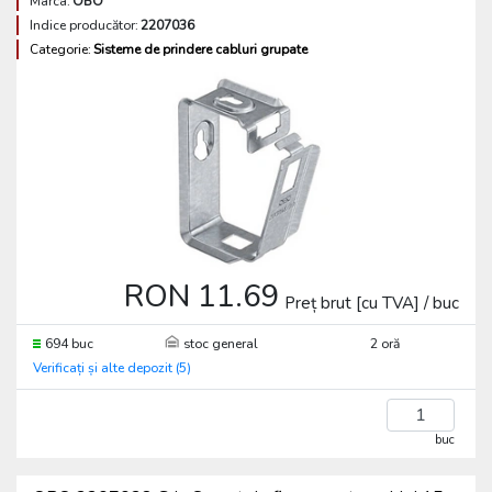
Marca:
OBO
Indice producător:
2207036
Categorie:
Sisteme de prindere cabluri grupate
RON 11.69
Preț brut [cu TVA] / buc
694 buc
stoc general
2 oră
Verificați și alte depozit (5)
buc