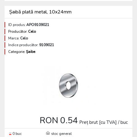
Șaibă plată metal, 10x24mm
ID produs:
APO9109021
Producător:
Celo
Marca:
Celo
Indice producător:
9109021
Categorie:
Șaibe
RON 0.54
Preț brut [cu TVA] / buc
0 buc
stoc general