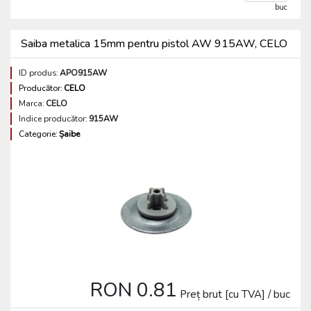
buc
Saiba metalica 15mm pentru pistol AW 915AW, CELO
ID produs:
APO915AW
Producător:
CELO
Marca:
CELO
Indice producător:
915AW
Categorie:
Șaibe
RON 0.81
Preț brut [cu TVA] / buc