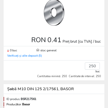
RON 0.41
Preț brut [cu TVA] / buc
0 buc
stoc general
Verificați și alte depozit (5)
buc
Cantitatea minimă: 250
Cantitate de interval: 250
Șaibă M10 DIN 125 2/17561, BASOR
ID produs:
BSR217561
Producător:
Basor