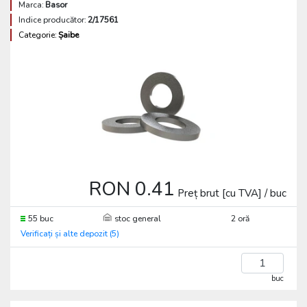
Marca:
Basor
Indice producător:
2/17561
Categorie:
Șaibe
RON 0.41
Preț brut [cu TVA] / buc
55 buc
stoc general
2 oră
Verificați și alte depozit (5)
buc