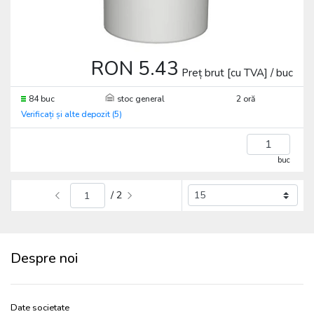
RON 5.43
Preț brut [cu TVA] / buc
84 buc
stoc general
2 oră
Verificați și alte depozit (5)
buc
/ 2
Despre noi
Date societate