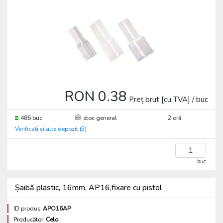
RON 0.38
Preț brut [cu TVA] / buc
486 buc
stoc general
2 oră
Verificați și alte depozit (5)
buc
Șaibă plastic, 16mm, AP16,fixare cu pistol
ID produs:
APO16AP
Producător:
Celo