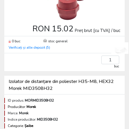
RON 15.02
Preț brut [cu TVA] / buc
0 buc
stoc general
Verificați și alte depozit (5)
buc
Izolator de distanțare din poliester H35-M8, HEX32
Morek MID3508H32
ID produs:
MORMID3508H32
Producător:
Morek
Marca:
Morek
Indice producător:
MID3508H32
Categorie:
Șaibe