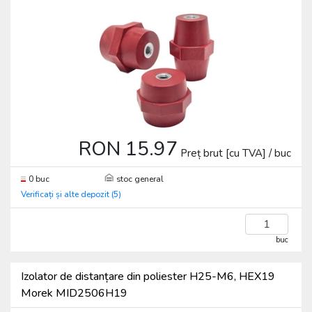
RON 15.97
Preț brut [cu TVA] / buc
0 buc
stoc general
Verificați și alte depozit (5)
buc
Izolator de distanțare din poliester H25-M6, HEX19
Morek MID2506H19