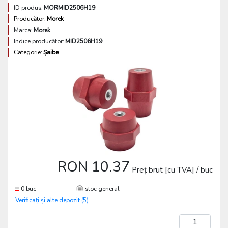
ID produs:
MORMID2506H19
Producător:
Morek
Marca:
Morek
Indice producător:
MID2506H19
Categorie:
Șaibe
RON 10.37
Preț brut [cu TVA] / buc
0 buc
stoc general
Verificați și alte depozit (5)