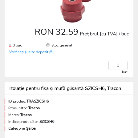
RON 32.59
Preț brut [cu TVA] / buc
0 buc
stoc general
Verificați și alte depozit (5)
buc
Izolație pentru fișa și mufă glisantă SZICSH6, Tracon
ID produs:
TRASZICSH6
Producător:
Tracon
Marca:
Tracon
Indice producător:
SZICSH6
Categorie:
Șaibe