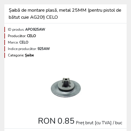
Șaibă de montare plasă, metal 25MM (pentru pistol de
bătut cuie AG20!) CELO
ID produs:
APO925AW
Producător:
CELO
Marca:
CELO
Indice producător:
925AW
Categorie:
Șaibe
RON 0.85
Preț brut [cu TVA] / buc