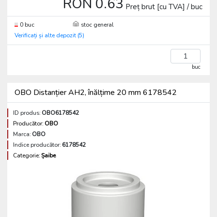
RON 0.63
Preț brut [cu TVA] / buc
0 buc
stoc general
Verificați și alte depozit (5)
buc
OBO Distanțier AH2, înălțime 20 mm 6178542
ID produs:
OBO6178542
Producător:
OBO
Marca:
OBO
Indice producător:
6178542
Categorie:
Șaibe