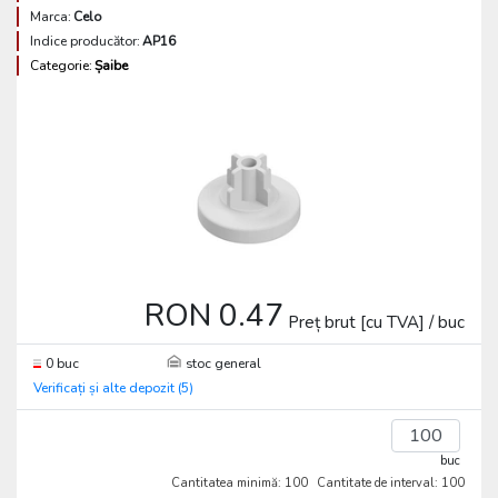
Marca:
Celo
Indice producător:
AP16
Categorie:
Șaibe
RON 0.47
Preț brut [cu TVA] / buc
0 buc
stoc general
Verificați și alte depozit (5)
buc
Cantitatea minimă: 100
Cantitate de interval: 100