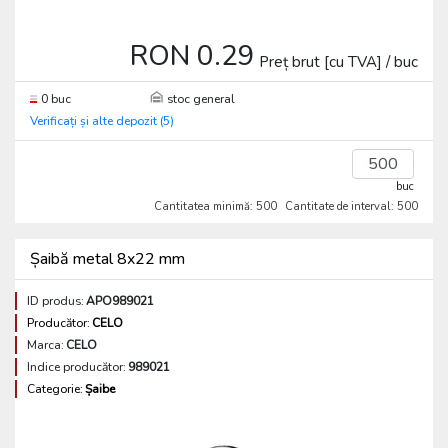
RON 0.29
Preț brut [cu TVA] / buc
0 buc
stoc general
Verificați și alte depozit (5)
buc
Cantitatea minimă: 500
Cantitate de interval: 500
Șaibă metal 8x22 mm
ID produs:
APO989021
Producător:
CELO
Marca:
CELO
Indice producător:
989021
Categorie:
Șaibe