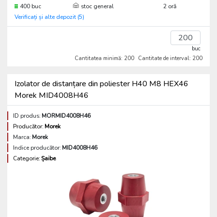
400 buc
stoc general
2 oră
Verificați și alte depozit (5)
buc
Cantitatea minimă: 200
Cantitate de interval: 200
Izolator de distanțare din poliester H40 M8 HEX46
Morek MID4008H46
ID produs:
MORMID4008H46
Producător:
Morek
Marca:
Morek
Indice producător:
MID4008H46
Categorie:
Șaibe