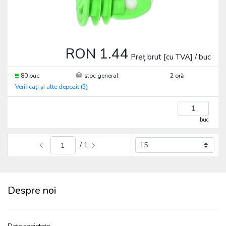
RON 1.44
Preț brut [cu TVA] / buc
80 buc
stoc general
2 oră
Verificați și alte depozit (5)
buc
/ 1
Despre noi