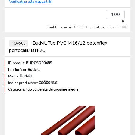
Verificați și alte depozit (5)
m
Cantitatea minimă: 100
Cantitate de interval: 100
Budvill Tub PVC M16/12 betonflex
TOP500
portocaliu BTF20
ID produs:
BUDCSO0048S
Producător:
Budvill
Marca:
Budvill
Indice producător:
CSŐ0048/S
Categorie:
Tub cu perete de grosime medie