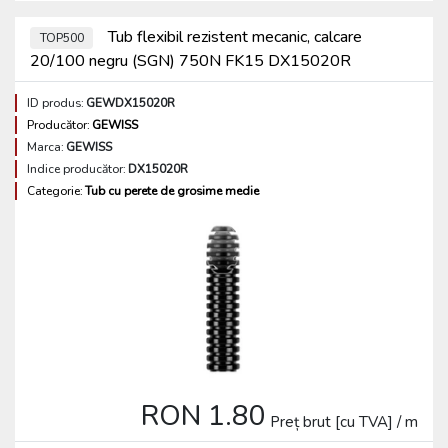
Tub flexibil rezistent mecanic, calcare
TOP500
20/100 negru (SGN) 750N FK15 DX15020R
ID produs:
GEWDX15020R
Producător:
GEWISS
Marca:
GEWISS
Indice producător:
DX15020R
Categorie:
Tub cu perete de grosime medie
RON 1.80
Preț brut [cu TVA] / m