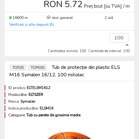
RON 5.72
Preț brut [cu TVA] / m
16600 m
stoc general
2 oră
Verificați și alte depozit (5)
m
Cantitatea minimă: 100
Cantitate de interval: 100
Tub de protecție din plastic ELS
TOP25
TOP500
M16 Symalen 16/12, 100 m/colac
ID produs:
ELTELSM1612
Producător:
ELTSZER
Marca:
Symalen
Indice producător:
ELSM16
Categorie:
Tub cu perete de grosime medie