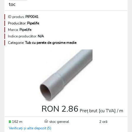
toc
ID produs:
PIP0041
Producător:
Pipelife
Marca:
Pipelife
Indice producător:
N/A
Categorie:
Tub cu perete de grosime medie
RON 2.86
Preț brut [cu TVA] / m
162 m
stoc general
2 oră
Verificați și alte depozit (5)