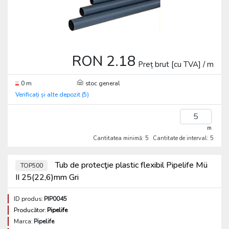
RON 2.18
Preț brut [cu TVA] / m
0 m
stoc general
Verificați și alte depozit (5)
m
Cantitatea minimă: 5
Cantitate de interval: 5
Tub de protecţie plastic flexibil Pipelife Mü
TOP500
II 25(22,6)mm Gri
ID produs:
PIP0045
Producător:
Pipelife
Marca:
Pipelife