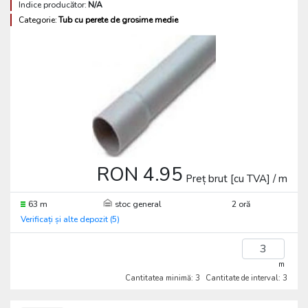
Indice producător:
N/A
Categorie:
Tub cu perete de grosime medie
RON 4.95
Preț brut [cu TVA] / m
63 m
stoc general
2 oră
Verificați și alte depozit (5)
m
Cantitatea minimă: 3
Cantitate de interval: 3