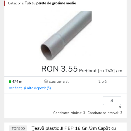
Categorie:
Tub cu perete de grosime medie
RON 3.55
Preț brut [cu TVA] / m
474 m
stoc general
2 oră
Verificați și alte depozit (5)
m
Cantitatea minimă: 3
Cantitate de interval: 3
Ţeavă plastic .II PEP 16 Gri /3m Capăt cu
TOP500