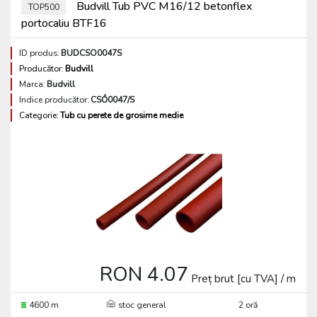
Budvill Tub PVC M16/12 betonflex
TOP500
portocaliu BTF16
ID produs:
BUDCSO0047S
Producător:
Budvill
Marca:
Budvill
Indice producător:
CSŐ0047/S
Categorie:
Tub cu perete de grosime medie
RON 4.07
Preț brut [cu TVA] / m
4600 m
stoc general
2 oră