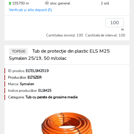
155793 m
stoc general
2 oră
Verificați și alte depozit (5)
m
Cantitatea minimă: 100
Cantitate de interval: 100
Tub de protecție din plastic ELS M25
TOP500
Symalen 25/19, 50 m/colac
ID produs:
ELTELSM2519
Producător:
ELTSZER
Marca:
Symalen
Indice producător:
ELSM25
Categorie:
Tub cu perete de grosime medie