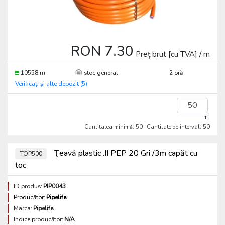
RON 7.30
Preț brut [cu TVA] / m
10558 m
stoc general
2 oră
Verificați și alte depozit (5)
m
Cantitatea minimă: 50
Cantitate de interval: 50
Ţeavă plastic .II PEP 20 Gri /3m capăt cu
TOP500
toc
ID produs:
PIP0043
Producător:
Pipelife
Marca:
Pipelife
Indice producător:
N/A