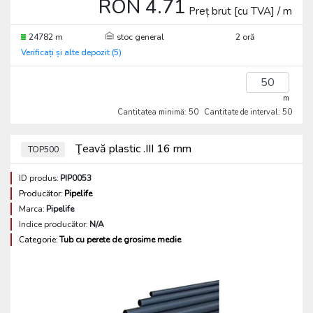
RON 4.71
Preț brut [cu TVA] / m
24782 m
stoc general
2 oră
Verificați și alte depozit (5)
m
Cantitatea minimă: 50
Cantitate de interval: 50
Ţeavă plastic .III 16 mm
TOP500
ID produs:
PIP0053
Producător:
Pipelife
Marca:
Pipelife
Indice producător:
N/A
Categorie:
Tub cu perete de grosime medie