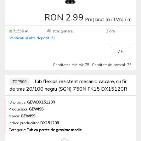
RON 2.99
Preț brut [cu TVA] / m
71556 m
stoc general
2 oră
Verificați și alte depozit (5)
m
Cantitatea minimă: 75
Cantitate de interval: 75
Tub flexibil rezistent mecanic, calcare, cu fir
TOP500
de tras 20/100 negru (SGN) 750N FK15 DX15120R
ID produs:
GEWDX15120R
Producător:
GEWISS
Marca:
GEWISS
Indice producător:
DX15120R
Categorie:
Tub cu perete de grosime medie