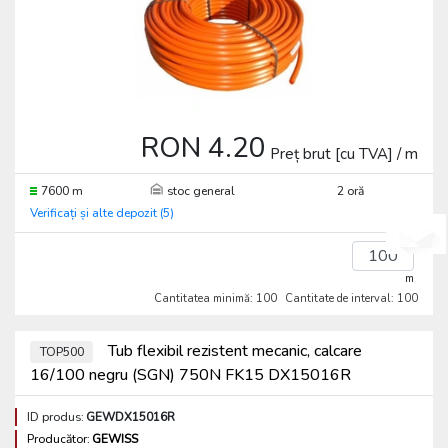
RON 4.20
Preț brut [cu TVA] / m
7600 m
stoc general
2 oră
Verificați și alte depozit (5)
m
Cantitatea minimă: 100
Cantitate de interval: 100
Tub flexibil rezistent mecanic, calcare
TOP500
16/100 negru (SGN) 750N FK15 DX15016R
ID produs:
GEWDX15016R
Producător:
GEWISS