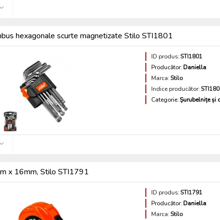
imbus hexagonale scurte magnetizate Stilo STI1801
ID produs:
STI1801
Producător:
Daniella
Marca:
Stilo
Indice producător:
STI180
Categorie:
Șurubelnițe și 
5m x 16mm, Stilo STI1791
ID produs:
STI1791
Producător:
Daniella
Marca:
Stilo