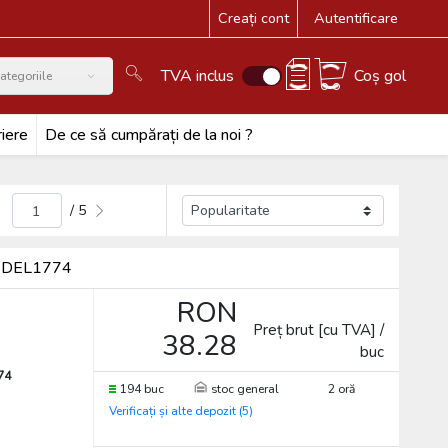
Creați cont
Autentificare
TVA inclus
Coș gol
ategoriile
iere
De ce să cumpărați de la noi ?
/ 5
or DEL1774
RON
Preț brut [cu TVA] /
38.28
buc
74
194 buc
stoc general
2 oră
Verificați și alte depozit (5)