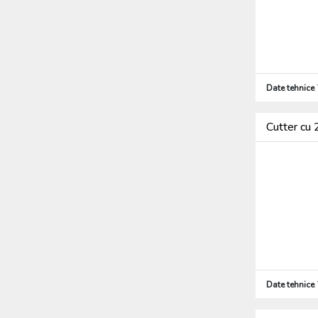
Date tehnice
Cutter cu
Date tehnice