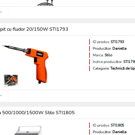
 lipit cu fludor 20/150W STI1793
ID produs:
STI1793
Producător:
Daniella
Marca:
Stilo
Indice producător:
STI179
Categorie:
Technică de lip
a 500/1000/1500W Stilo STI1805
ID produs:
STI1805
Producător:
Daniella