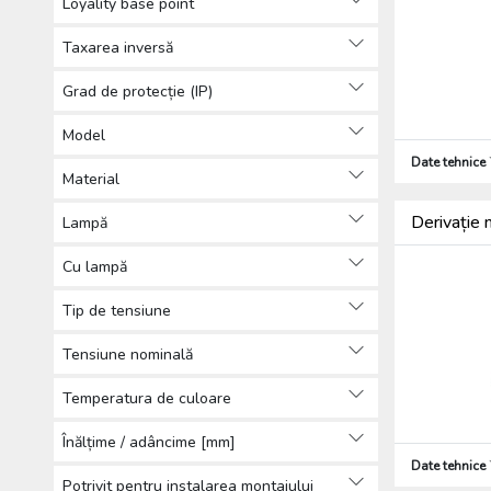
Loyality base point
Taxarea inversă
Grad de protecție (IP)
Model
Date tehnice
Material
Derivație
Lampă
Cu lampă
Tip de tensiune
Tensiune nominală
Temperatura de culoare
Înălțime / adâncime [mm]
Date tehnice
Potrivit pentru instalarea montajului