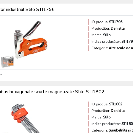
or industrial Stilo STI1796
ID produs:
STI1796
Producător:
Daniella
Marca:
Stilo
Indice producător:
STI179
Categorie:
Alte scule de
imbus hexagonale scurte magnetizate Stilo STI1802
ID produs:
STI1802
Producător:
Daniella
Marca:
Stilo
Indice producător:
STI180
Categorie:
Șurubelnițe și 