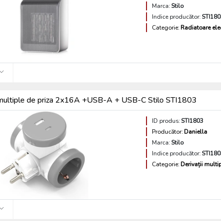
Marca:
Stilo
Indice producător:
STI180
Categorie:
Radiatoare ele
 multiple de priza 2x16A +USB-A + USB-C Stilo STI1803
ID produs:
STI1803
Producător:
Daniella
Marca:
Stilo
Indice producător:
STI180
Categorie:
Derivații multi