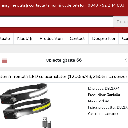
formații ne puteți contacta la numărul de telefon: 0040 752 244 693
Toate c
Search
tuale
Noutăți
Producători
Contact
Despre Noi
Car
Obiecte găsite
66
ternă frontală LED cu acumulator (1200mAh), 350lm, cu senz
ID produs:
DEL1774
Producător:
Daniella
Marca:
deLux
Indice producător:
DEL17
Categorie:
Lanterne