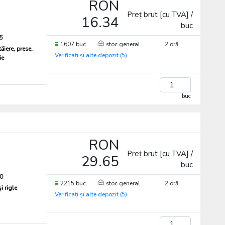
RON
Preț brut [cu TVA] /
16.34
buc
5
1607 buc
stoc general
2 oră
ăiere, prese,
Verificați și alte depozit (5)
ie
buc
RON
Preț brut [cu TVA] /
29.65
buc
0
2215 buc
stoc general
2 oră
i rigle
Verificați și alte depozit (5)