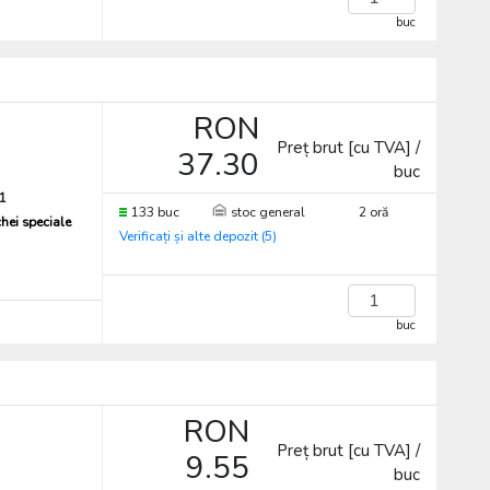
buc
RON
Preț brut [cu TVA] /
37.30
buc
1
133 buc
stoc general
2 oră
chei speciale
Verificați și alte depozit (5)
buc
RON
Preț brut [cu TVA] /
9.55
buc