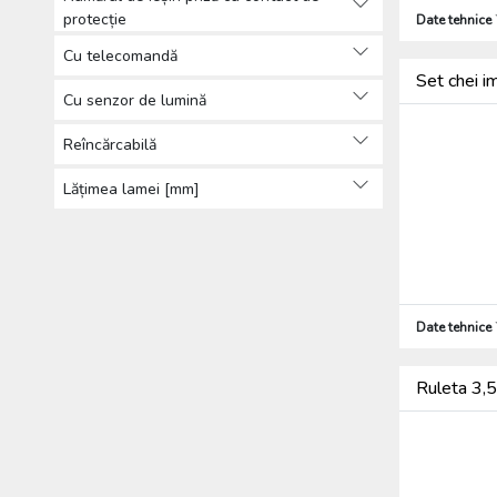
protecție
Date tehnice
Cu telecomandă
Set chei 
Cu senzor de lumină
Reîncărcabilă
Lățimea lamei [mm]
Date tehnice
Ruleta 3,