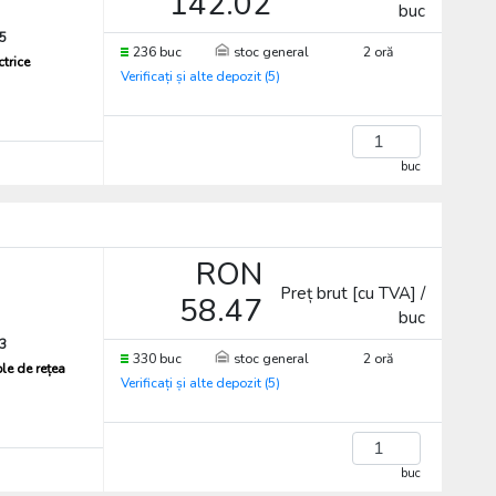
142.02
buc
5
236 buc
stoc general
2 oră
ctrice
Verificați și alte depozit (5)
buc
RON
Preț brut [cu TVA] /
58.47
buc
3
330 buc
stoc general
2 oră
ple de rețea
Verificați și alte depozit (5)
buc