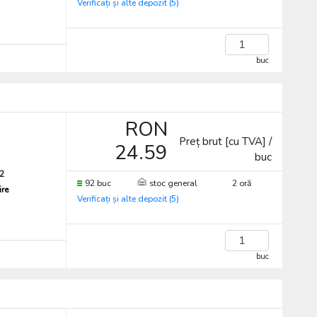
Verificați și alte depozit (5)
buc
RON
Preț brut [cu TVA] /
24.59
buc
2
92 buc
stoc general
2 oră
ire
Verificați și alte depozit (5)
buc