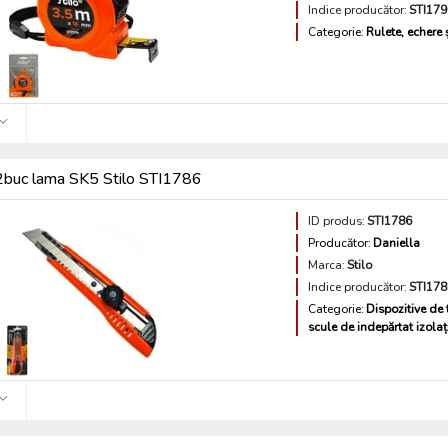
Indice producător:
STI179
Categorie:
Rulete, echere ș
 2buc lama SK5 Stilo STI1786
ID produs:
STI1786
Producător:
Daniella
Marca:
Stilo
Indice producător:
STI178
Categorie:
Dispozitive de t
scule de indepărtat izolaț