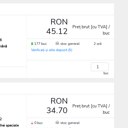
RON
Preț brut [cu TVA] /
45.12
buc
6
177 buc
stoc general
2 oră
 mână
Verificați și alte depozit (5)
buc
RON
Preț brut [cu TVA] /
34.70
buc
2
0 buc
stoc general
chei speciale