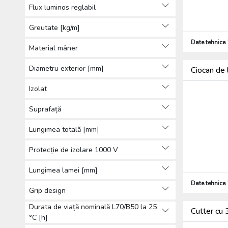
Flux luminos reglabil
Greutate [kg/m]
Date tehnice
Material mâner
Diametru exterior [mm]
Ciocan de 
Izolat
Suprafață
Lungimea totală [mm]
Protecție de izolare 1000 V
Lungimea lamei [mm]
Date tehnice
Grip design
Durata de viață nominală L70/B50 la 25
Cutter cu
°C [h]