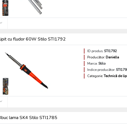
lipit cu fludor 60W Stilo STI1792
ID produs:
STI1792
Producător:
Daniella
Marca:
Stilo
Indice producător:
STI179
Categorie:
Technică de lip
 3buc lama SK4 Stilo STI1785