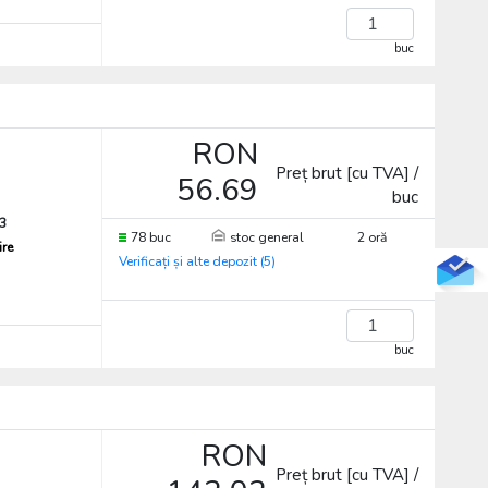
buc
RON
Preț brut [cu TVA] /
56.69
buc
3
78 buc
stoc general
2 oră
ire
Verificați și alte depozit (5)
buc
RON
Preț brut [cu TVA] /