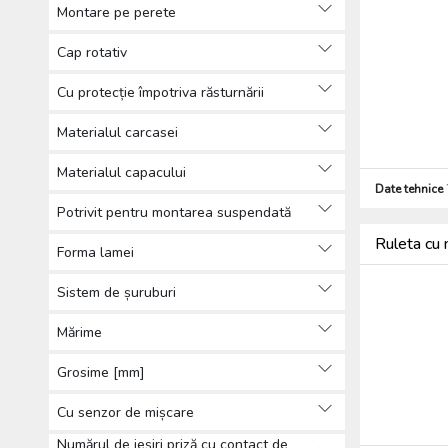
Montare pe perete
Cap rotativ
Cu protecție împotriva răsturnării
Materialul carcasei
Materialul capacului
Date tehnice
Potrivit pentru montarea suspendată
Ruleta cu
Forma lamei
Sistem de șuruburi
Mărime
Grosime [mm]
Cu senzor de mișcare
Numărul de ieșiri priză cu contact de