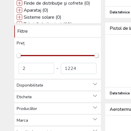
Firide de distribuţie şi cofrete (0)
Aparataj (0)
Date tehnice
Sisteme solare (0)
Tehnică de iIuminat (19)
Pistol de
Filtre
Sisteme de paratrăsnet (4)
Alte (4)
Preț
Produse de protecția muncii,
Îmbrăcăminte de protecție (0)
Scule (25)
-
Disponibilitate
Date tehnice
Etichete
Producător
Aeroterm
Marca