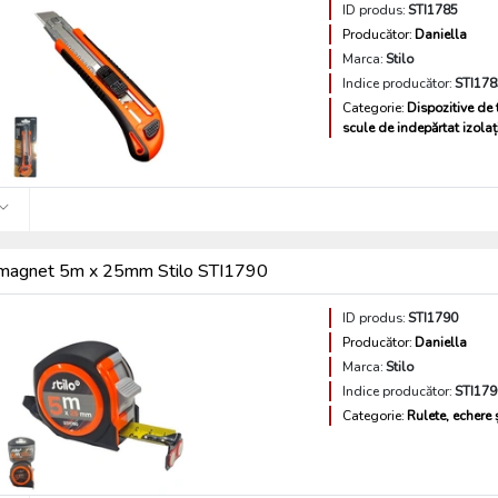
ID produs:
STI1785
Producător:
Daniella
Marca:
Stilo
Indice producător:
STI178
Categorie:
Dispozitive de t
scule de indepărtat izolaț
 magnet 5m x 25mm Stilo STI1790
ID produs:
STI1790
Producător:
Daniella
Marca:
Stilo
Indice producător:
STI179
Categorie:
Rulete, echere ș