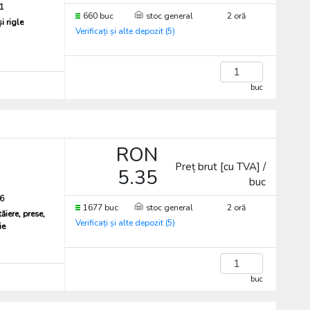
1
660 buc
stoc general
2 oră
i rigle
Verificați și alte depozit (5)
buc
RON
Preț brut [cu TVA] /
5.35
buc
6
1677 buc
stoc general
2 oră
ăiere, prese,
Verificați și alte depozit (5)
ie
buc