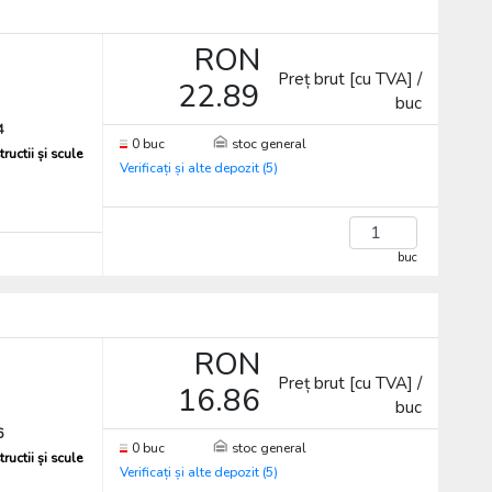
RON
Preț brut [cu TVA] /
22.89
buc
4
0 buc
stoc general
ructii și scule
Verificați și alte depozit (5)
buc
RON
Preț brut [cu TVA] /
16.86
buc
6
0 buc
stoc general
ructii și scule
Verificați și alte depozit (5)