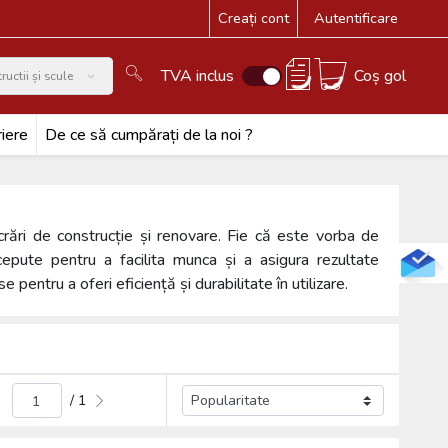
Creați cont
Autentificare
TVA inclus
Coș gol
ructii și scule
iere
De ce să cumpărați de la noi ?
rări de construcție și renovare. Fie că este vorba de
cepute pentru a facilita munca și a asigura rezultate
pentru a oferi eficiență și durabilitate în utilizare.
/ 1