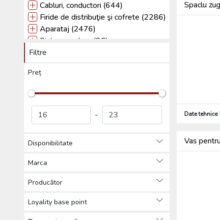
Spaclu z
Cabluri, conductori (644)
Firide de distribuţie şi cofrete (2286)
Aparataj (2476)
Sisteme solare (86)
Filtre
Tehnică de iIuminat (5982)
Sisteme de paratrăsnet (924)
Preț
Alte (564)
Produse de protecția muncii,
Îmbrăcăminte de protecție (76)
Scule (2270)
-
Date tehnice
Scule de putere cu și fără
acumlator (37)
Vas pent
Disponibilitate
Echipamente auto, utilaje mici de
grădină și pentru construcții, scule
Marca
(10)
Utilaje de constructii și scule
Producător
(2)
Loyality base point
Scule si utilaje mici de
grădinărit (8)