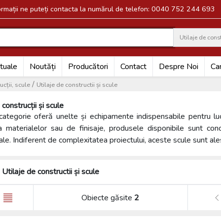
formații ne puteți contacta la numărul de telefon: 0040 752 244 693
Utilaje de const
Search
tuale
Noutăți
Producători
Contact
Despre Noi
Car
/
cții, scule
Utilaje de constructii și scule
 construcții și scule
ategorie oferă unelte și echipamente indispensabile pentru luc
a materialelor sau de finisaje, produsele disponibile sunt con
le. Indiferent de complexitatea proiectului, aceste scule sunt alese 
Utilaje de constructii și scule
Obiecte găsite
2