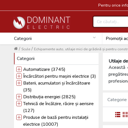
Pentru orice in
Categorii
Promoții ac
/
/
Scule
Echipamente auto, utilaje mici de grădină și pentru constru
Categorii
Utilaje de
Această c
Automatizare (3745)
pregătire
Încărcători pentru mașini electrice (3)
profesiona
Baterii, acumulatori și încărcătoare
(35)
Distribuția energiei (2825)
Categorie
Tehnică de încălzire, răcire și aerisire
(127)
Produse de bază pentru instalații
electrice (10007)