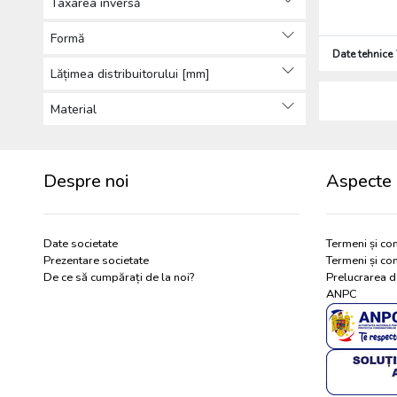
Taxarea inversă
Baterii, acumulatori, încărcătoare
și cabluri de incărcare (6)
Formă
Date tehnice
Instrumente de lipire si sudură
Lățimea distribuitorului [mm]
(34)
Scule de mână (1124)
Material
Instrumente de măsurare și
verificare (181)
Mobiliere pentru atelier, scule
Despre noi
Aspecte 
pneumatice și depozitare (147)
Materiale auxiliare, accesorii (16)
Accesorii scule electrice (715)
Date societate
Termeni și con
Prezentare societate
Termeni și con
De ce să cumpărați de la noi?
Prelucrarea d
ANPC